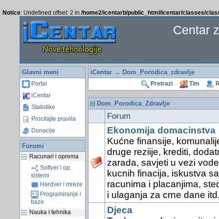
Notice
: Undefined offset: 2 in
/home2/icentarb/public_html/icentar/classes/cla
Centar 
Glavni meni
iCentar
→ Dom_Porodica_zdravlje
Portal
Pretrazi
Tim
R
iCentar
Dom_Porodica_Zdravlje
Statistike
Forum
Procitajte pravila
Ekonomija domacinstva
Donacije
Kućne finansije, komunalije
Forumi
druge reziije, krediti, doda
Racunari i oprema
zarada, savjeti u vezi vode
Softver i op.
kucnih finacija, iskustva sa
sistemi
racunima i placanjima, ste
Hardver i mreze
i ulaganja za crne dane itd
Programiranje i
baze
Djeca
Nauka i tehnika