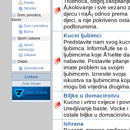
Trudnoca, odgoj,vaspitanje
Nauka
Å¡kolovanje i sve vezano 
Tehnika
djecu i naÅ¡ odnos prema
Dom, porodica,
djeci, a nije pokriveno osta
biznis
podforumima.
Dom i porodica
Biznis
Kucni ljubimci
Sport i zabava
Predstavite nam svog kuc
Sport i
ljubimca. InformiÅ¡ite se o
rekreacija
ljubimcima koje Å¾elite da
Zabava
nabavite. Postavite pitanje
Ostalo
imate problem sa svojim
Zanimljivosti
ljubimcem. Iznesite svoja
Linkovi
iskustva sa ljubimcima koj
Zonic Design
mogu biti vrijedna drugima
Biljke u domacinstvu
Kucno i vrtno cvijece i pov
Uredjivanje baste. Vocke i
ostale biljke u domacinstvu
Ishrana