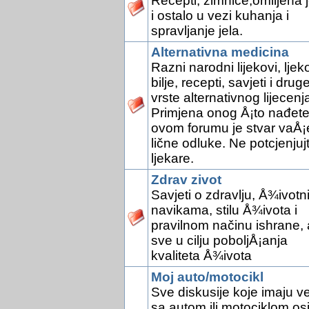
Recepti, zimnice,omiljena j
i ostalo u vezi kuhanja i
spravljanje jela.
Alternativna medicina
Razni narodni lijekovi, ljek
bilje, recepti, savjeti i drug
vrste alternativnog lijecenj
Primjena onog Å¡to nađete
ovom forumu je stvar vaÅ¡
lične odluke. Ne potcjenjuj
ljekare.
Zdrav zivot
Savjeti o zdravlju, Å¾ivotn
navikama, stilu Å¾ivota i
pravilnom načinu ishrane, 
sve u cilju poboljÅ¡anja
kvaliteta Å¾ivota
Moj auto/motocikl
Sve diskusije koje imaju v
sa autom ili motociklom os