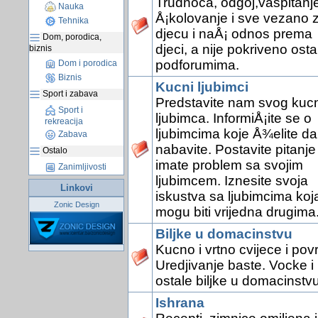
Trudnoca, odgoj,vaspitanje
Nauka
Å¡kolovanje i sve vezano 
Tehnika
djecu i naÅ¡ odnos prema
Dom, porodica,
djeci, a nije pokriveno osta
biznis
podforumima.
Dom i porodica
Biznis
Kucni ljubimci
Sport i zabava
Predstavite nam svog kuc
Sport i
ljubimca. InformiÅ¡ite se o
rekreacija
ljubimcima koje Å¾elite da
Zabava
nabavite. Postavite pitanje
Ostalo
imate problem sa svojim
Zanimljivosti
ljubimcem. Iznesite svoja
Linkovi
iskustva sa ljubimcima koj
Zonic Design
mogu biti vrijedna drugima
Biljke u domacinstvu
Kucno i vrtno cvijece i pov
Uredjivanje baste. Vocke i
ostale biljke u domacinstvu
Ishrana