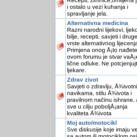
Recepti, zimnice,omiljena j
i ostalo u vezi kuhanja i
spravljanje jela.
Alternativna medicina
Razni narodni lijekovi, ljek
bilje, recepti, savjeti i drug
vrste alternativnog lijecenj
Primjena onog Å¡to nađete
ovom forumu je stvar vaÅ¡
lične odluke. Ne potcjenjuj
ljekare.
Zdrav zivot
Savjeti o zdravlju, Å¾ivotn
navikama, stilu Å¾ivota i
pravilnom načinu ishrane, 
sve u cilju poboljÅ¡anja
kvaliteta Å¾ivota
Moj auto/motocikl
Sve diskusije koje imaju v
sa autom ili motociklom os