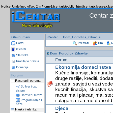
Notice
: Undefined offset: 2 in
/home2/icentarb/public_html/icentar/classes/cla
Centar 
Glavni meni
iCentar
→ Dom_Porodica_zdravlje
Portal
Pretrazi
Tim
R
iCentar
Dom_Porodica_Zdravlje
Statistike
Forum
Procitajte pravila
Ekonomija domacinstva
Donacije
Kućne finansije, komunalije
Forumi
druge reziije, krediti, doda
Racunari i oprema
zarada, savjeti u vezi vode
Softver i op.
kucnih finacija, iskustva sa
sistemi
racunima i placanjima, ste
Hardver i mreze
i ulaganja za crne dane itd
Programiranje i
baze
Djeca
Nauka i tehnika