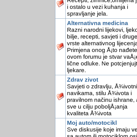
Recepti, zimnice,omiljena j
i ostalo u vezi kuhanja i
spravljanje jela.
Alternativna medicina
Razni narodni lijekovi, ljek
bilje, recepti, savjeti i drug
vrste alternativnog lijecenj
Primjena onog Å¡to nađete
ovom forumu je stvar vaÅ¡
lične odluke. Ne potcjenjuj
ljekare.
Zdrav zivot
Savjeti o zdravlju, Å¾ivotn
navikama, stilu Å¾ivota i
pravilnom načinu ishrane, 
sve u cilju poboljÅ¡anja
kvaliteta Å¾ivota
Moj auto/motocikl
Sve diskusije koje imaju v
sa autom ili motociklom os