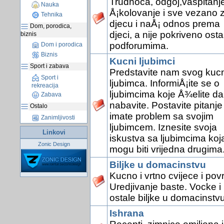
Trudnoca, odgoj,vaspitanje
Nauka
Å¡kolovanje i sve vezano 
Tehnika
djecu i naÅ¡ odnos prema
Dom, porodica,
djeci, a nije pokriveno osta
biznis
podforumima.
Dom i porodica
Biznis
Kucni ljubimci
Sport i zabava
Predstavite nam svog kuc
Sport i
ljubimca. InformiÅ¡ite se o
rekreacija
ljubimcima koje Å¾elite da
Zabava
nabavite. Postavite pitanje
Ostalo
imate problem sa svojim
Zanimljivosti
ljubimcem. Iznesite svoja
Linkovi
iskustva sa ljubimcima koj
Zonic Design
mogu biti vrijedna drugima
Biljke u domacinstvu
Kucno i vrtno cvijece i pov
Uredjivanje baste. Vocke i
ostale biljke u domacinstvu
Ishrana