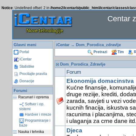
Notice
: Undefined offset: 2 in
/home2/icentarb/public_html/icentar/classes/cla
Centar 
Glavni meni
iCentar
→ Dom_Porodica_zdravlje
Portal
Pretrazi
Tim
R
iCentar
Dom_Porodica_Zdravlje
Statistike
Forum
Procitajte pravila
Ekonomija domacinstva
Donacije
Kućne finansije, komunalije
Forumi
druge reziije, krediti, doda
Racunari i oprema
zarada, savjeti u vezi vode
Softver i op.
kucnih finacija, iskustva sa
sistemi
racunima i placanjima, ste
Hardver i mreze
i ulaganja za crne dane itd
Programiranje i
baze
Djeca
Nauka i tehnika