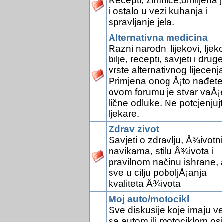
Recepti, zimnice,omiljena j
i ostalo u vezi kuhanja i
spravljanje jela.
Alternativna medicina
Razni narodni lijekovi, ljek
bilje, recepti, savjeti i drug
vrste alternativnog lijecenj
Primjena onog Å¡to nađete
ovom forumu je stvar vaÅ¡
lične odluke. Ne potcjenjuj
ljekare.
Zdrav zivot
Savjeti o zdravlju, Å¾ivotn
navikama, stilu Å¾ivota i
pravilnom načinu ishrane, 
sve u cilju poboljÅ¡anja
kvaliteta Å¾ivota
Moj auto/motocikl
Sve diskusije koje imaju v
sa autom ili motociklom os