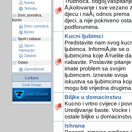
Trudnoca, odgoj,vaspitanje
Nauka
Å¡kolovanje i sve vezano 
Tehnika
djecu i naÅ¡ odnos prema
Dom, porodica,
djeci, a nije pokriveno osta
biznis
podforumima.
Dom i porodica
Biznis
Kucni ljubimci
Sport i zabava
Predstavite nam svog kuc
Sport i
ljubimca. InformiÅ¡ite se o
rekreacija
ljubimcima koje Å¾elite da
Zabava
nabavite. Postavite pitanje
Ostalo
imate problem sa svojim
Zanimljivosti
ljubimcem. Iznesite svoja
Linkovi
iskustva sa ljubimcima koj
Zonic Design
mogu biti vrijedna drugima
Biljke u domacinstvu
Kucno i vrtno cvijece i pov
Uredjivanje baste. Vocke i
ostale biljke u domacinstvu
Ishrana