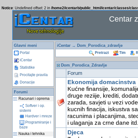
Notice
: Undefined offset: 2 in
/home2/icentarb/public_html/icentar/classes/cla
Centar 
Glavni meni
iCentar
→ Dom_Porodica_zdravlje
Portal
Pretrazi
Tim
R
iCentar
Dom_Porodica_Zdravlje
Statistike
Forum
Procitajte pravila
Ekonomija domacinstva
Donacije
Kućne finansije, komunalije
Forumi
druge reziije, krediti, doda
Racunari i oprema
zarada, savjeti u vezi vode
Softver i op.
kucnih finacija, iskustva sa
sistemi
racunima i placanjima, ste
Hardver i mreze
i ulaganja za crne dane itd
Programiranje i
baze
Djeca
Nauka i tehnika