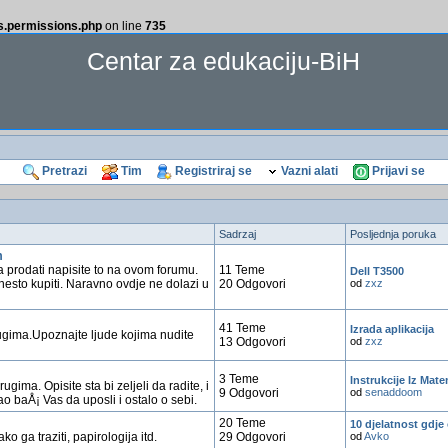
ss.permissions.php
on line
735
Centar za edukaciju-BiH
Pretrazi
Tim
Registriraj se
Vazni alati
Prijavi se
Sadrzaj
Posljednja poruka
m
a prodati napisite to na ovom forumu.
11 Teme
Dell T3500
 nesto kupiti. Naravno ovdje ne dolazi u
20 Odgovori
od
zxz
41 Teme
Izrada aplikacija
gima.Upoznajte ljude kojima nudite
13 Odgovori
od
zxz
3 Teme
Instrukcije Iz Mate
ugima. Opisite sta bi zeljeli da radite, i
9 Odgovori
od
senaddoom
ao baÅ¡ Vas da uposli i ostalo o sebi.
20 Teme
10 djelatnost gdje
o ga traziti, papirologija itd.
29 Odgovori
od
Avko