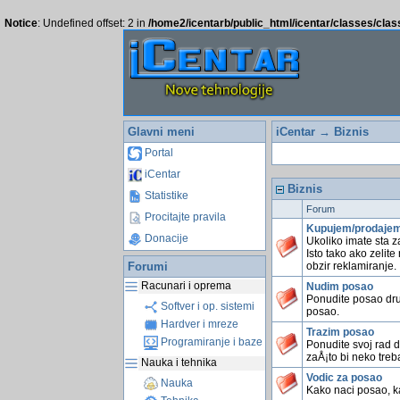
Notice
: Undefined offset: 2 in
/home2/icentarb/public_html/icentar/classes/cla
Glavni meni
iCentar
→ Biznis
Portal
iCentar
Biznis
Statistike
Forum
Procitajte pravila
Kupujem/prodaje
Donacije
Ukoliko imate sta z
Isto tako ako zelite
Forumi
obzir reklamiranje.
Racunari i oprema
Nudim posao
Ponudite posao dru
Softver i op. sistemi
posao.
Hardver i mreze
Trazim posao
Programiranje i baze
Ponudite svoj rad dr
zaÅ¡to bi neko treb
Nauka i tehnika
Vodic za posao
Nauka
Kako naci posao, kak