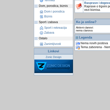
Tehnika
Rasprave i dogova
Dom, porodica, biznis
Raprave o trgvini p
vezi biznisa.
Dom i porodica
Biznis
Ko je online?
Sport i zabava
Aktivni clanovi:
Sport i rekreacija
nema clanova
Zabava
Legenda
Ostalo
Nema novih postova
Zanimljivosti
Tema zatvorena - Nem
Linkovi
Zonic Design