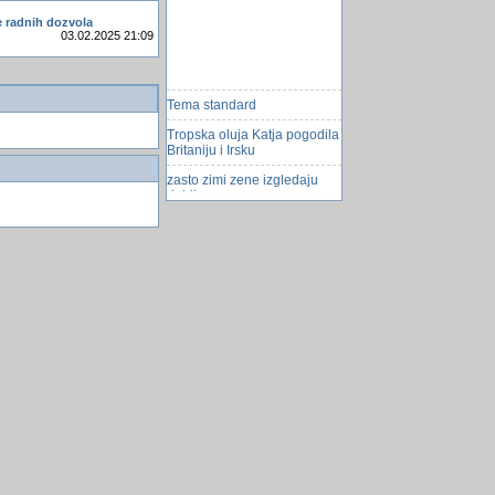
e radnih dozvola
03.02.2025 21:09
Tema standard
Tropska oluja Katja pogodila
Britaniju i Irsku
zasto zimi zene izgledaju
deblje
preminuo Dudek
Instalirati Windows 11 bez
aktivacijskog kljucha
Najbolji antivirus
Prenos podatak VB-a kodom
iz Access-a u Excel
Glad, poplave, bolesti,
poÅ¾ari...
Kari - začin i lijek
Bakteriju su pronaÅ¡li u
klicama graha
Dali vas Å¡pijuniraju?