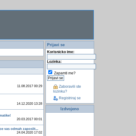
Prijavi se
Korisnicko ime:
Lozinka:
Zapamti me?
11.08.2017 00:29
Zaboravili ste
lozinku?
Registriraj se
14.12.2020 13:28
Izdvojeno
matike!
20.03.2017 00:01
 ce vas odmah zaposlit...
24.04.2020 17:02