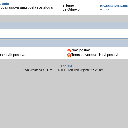
ranja
9 Teme
Hrvatska-izdavanj
rodaji ugovaranju posla i ostalog u
39 Odgovori
od
zxz
Novi postovi
a novih postova
Tema zatvorena - Novi postovi
Kontakt
Sva vremena su GMT +02:00. Trenutno vrijeme: 5: 28 am.