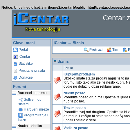
Notice
: Undefined offset: 2 in
/home2/icentarb/public_html/icentar/classes/cla
Centar 
Glavni meni
iCentar
→ Biznis
Portal
Pretrazi
Tim
R
iCentar
Biznis
Statistike
Forum
Procitajte pravila
Kupujem/prodajem
Donacije
Ukoliko imate sta za prodati napisite to n
forumu. Isto tako ako zelite nesto kupiti. 
Forumi
ovdje ne dolazi u obzir reklamiranje.
Racunari i oprema
Nudim posao
Ponudite posao drugima.Upoznajte ljude 
Softver i op.
nudite posao.
sistemi
Trazim posao
Hardver i mreze
Ponudite svoj rad drugima. Opisite sta bi ze
Programiranje i
da radite, i zaÅ¡to bi neko trebao baÅ¡ Vas
baze
uposli i ostalo o sebi.
Nauka i tehnika
Vodic za posao