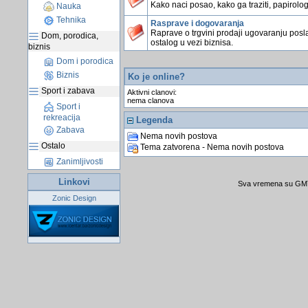
Kako naci posao, kako ga traziti, papirologi
Nauka
Tehnika
Rasprave i dogovaranja
Raprave o trgvini prodaji ugovaranju posla
Dom, porodica,
ostalog u vezi biznisa.
biznis
Dom i porodica
Biznis
Ko je online?
Sport i zabava
Aktivni clanovi:
nema clanova
Sport i
rekreacija
Legenda
Zabava
Nema novih postova
Ostalo
Tema zatvorena - Nema novih postova
Zanimljivosti
Linkovi
Sva vremena su GMT 
Zonic Design