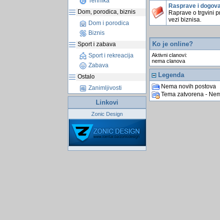
Tehnika
Rasprave i dogova
Dom, porodica, biznis
Raprave o trgvini p
vezi biznisa.
Dom i porodica
Biznis
Ko je online?
Sport i zabava
Aktivni clanovi:
Sport i rekreacija
nema clanova
Zabava
Legenda
Ostalo
Nema novih postova
Zanimljivosti
Tema zatvorena - Nem
Linkovi
Zonic Design