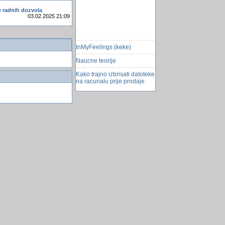
e radnih dozvola
03.02.2025 21:09
InMyFeelings (keke)
Naucne teorije
Kako trajno izbrisati datoteke
na racunalu prije prodaje
svekrve i snahe
zvjezdica (asterisk) u CSS-u
Pocnite jesti zdravo
Kiberneticke prijetnje za koje
nema pomoci
Access web browser
Čitanje broja računa HCP
otvaranje novog taba u
javascript-u
Savjeti za kupovinu maÅ¡ine
za pranje veÅ¡a
prometna pravila u svijetu