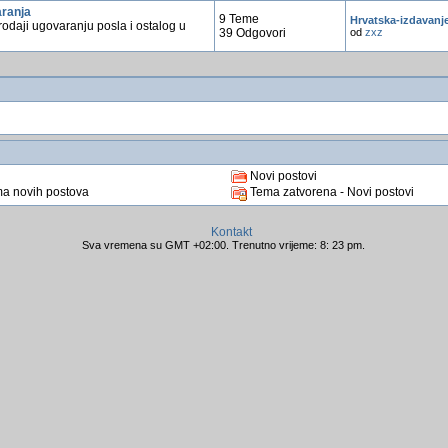
ranja
9 Teme
Hrvatska-izdavanj
rodaji ugovaranju posla i ostalog u
39 Odgovori
od
zxz
Novi postovi
a novih postova
Tema zatvorena - Novi postovi
Kontakt
Sva vremena su GMT +02:00. Trenutno vrijeme: 8: 23 pm.