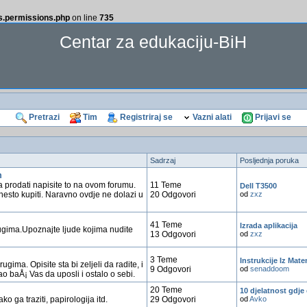
ss.permissions.php
on line
735
Centar za edukaciju-BiH
Pretrazi
Tim
Registriraj se
Vazni alati
Prijavi se
Sadrzaj
Posljednja poruka
m
a prodati napisite to na ovom forumu.
11 Teme
Dell T3500
 nesto kupiti. Naravno ovdje ne dolazi u
20 Odgovori
od
zxz
41 Teme
Izrada aplikacija
gima.Upoznajte ljude kojima nudite
13 Odgovori
od
zxz
3 Teme
Instrukcije Iz Mate
ugima. Opisite sta bi zeljeli da radite, i
9 Odgovori
od
senaddoom
ao baÅ¡ Vas da uposli i ostalo o sebi.
20 Teme
10 djelatnost gdje
o ga traziti, papirologija itd.
29 Odgovori
od
Avko