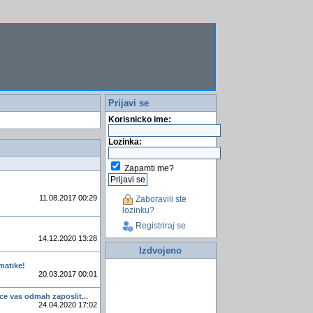
Prijavi se
Korisnicko ime:
Lozinka:
Zapamti me?
11.08.2017 00:29
Zaboravili ste
lozinku?
Registriraj se
14.12.2020 13:28
Izdvojeno
matike!
20.03.2017 00:01
 ce vas odmah zaposlit...
24.04.2020 17:02