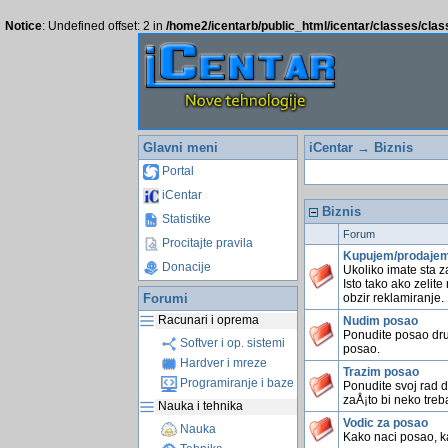
Notice
: Undefined offset: 2 in
/home2/icentarb/public_html/icentar/classes/cla
Glavni meni
iCentar
→ Biznis
Portal
iCentar
Biznis
Statistike
Forum
Procitajte pravila
Kupujem/prodaje
Donacije
Ukoliko imate sta z
Isto tako ako zelite
Forumi
obzir reklamiranje.
Racunari i oprema
Nudim posao
Ponudite posao dru
Softver i op. sistemi
posao.
Hardver i mreze
Trazim posao
Programiranje i baze
Ponudite svoj rad dr
zaÅ¡to bi neko treb
Nauka i tehnika
Vodic za posao
Nauka
Kako naci posao, kak