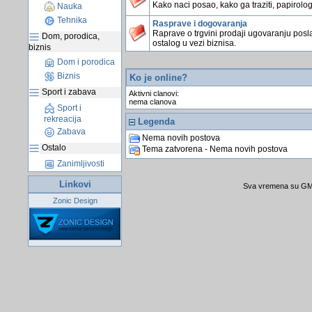
Kako naci posao, kako ga traziti, papirologi
Nauka
Tehnika
Rasprave i dogovaranja
Raprave o trgvini prodaji ugovaranju posla
Dom, porodica,
ostalog u vezi biznisa.
biznis
Dom i porodica
Biznis
Ko je online?
Sport i zabava
Aktivni clanovi:
nema clanova
Sport i
rekreacija
Legenda
Zabava
Nema novih postova
Ostalo
Tema zatvorena - Nema novih postova
Zanimljivosti
Linkovi
Sva vremena su GMT
Zonic Design