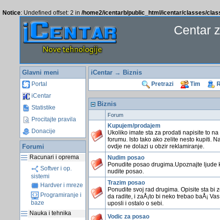
Notice
: Undefined offset: 2 in
/home2/icentarb/public_html/icentar/classes/cla
Centar 
Glavni meni
iCentar
→ Biznis
Portal
Pretrazi
Tim
R
iCentar
Biznis
Statistike
Forum
Procitajte pravila
Kupujem/prodajem
Donacije
Ukoliko imate sta za prodati napisite to n
forumu. Isto tako ako zelite nesto kupiti. 
Forumi
ovdje ne dolazi u obzir reklamiranje.
Racunari i oprema
Nudim posao
Ponudite posao drugima.Upoznajte ljude 
Softver i op.
nudite posao.
sistemi
Trazim posao
Hardver i mreze
Ponudite svoj rad drugima. Opisite sta bi ze
Programiranje i
da radite, i zaÅ¡to bi neko trebao baÅ¡ Vas
baze
uposli i ostalo o sebi.
Nauka i tehnika
Vodic za posao