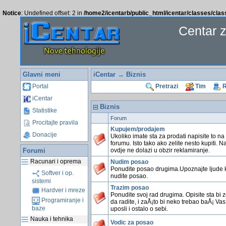
Notice
: Undefined offset: 2 in
/home2/icentarb/public_html/icentar/classes/cla
Centar 
Glavni meni
iCentar
→ Biznis
Portal
Pretrazi
Tim
R
iCentar
Biznis
Statistike
Forum
Procitajte pravila
Kupujem/prodajem
Donacije
Ukoliko imate sta za prodati napisite to n
forumu. Isto tako ako zelite nesto kupiti. 
Forumi
ovdje ne dolazi u obzir reklamiranje.
Racunari i oprema
Nudim posao
Ponudite posao drugima.Upoznajte ljude 
Softver i op.
nudite posao.
sistemi
Trazim posao
Hardver i mreze
Ponudite svoj rad drugima. Opisite sta bi ze
Programiranje i
da radite, i zaÅ¡to bi neko trebao baÅ¡ Vas
baze
uposli i ostalo o sebi.
Nauka i tehnika
Vodic za posao