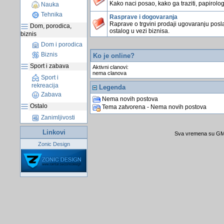
Kako naci posao, kako ga traziti, papirologi
Nauka
Tehnika
Rasprave i dogovaranja
Raprave o trgvini prodaji ugovaranju posla
Dom, porodica,
ostalog u vezi biznisa.
biznis
Dom i porodica
Biznis
Ko je online?
Sport i zabava
Aktivni clanovi:
nema clanova
Sport i
rekreacija
Legenda
Zabava
Nema novih postova
Ostalo
Tema zatvorena - Nema novih postova
Zanimljivosti
Linkovi
Sva vremena su GMT
Zonic Design