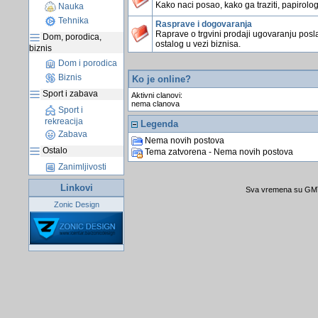
Kako naci posao, kako ga traziti, papirologi
Nauka
Tehnika
Rasprave i dogovaranja
Raprave o trgvini prodaji ugovaranju posla
Dom, porodica,
ostalog u vezi biznisa.
biznis
Dom i porodica
Biznis
Ko je online?
Sport i zabava
Aktivni clanovi:
nema clanova
Sport i
rekreacija
Legenda
Zabava
Nema novih postova
Ostalo
Tema zatvorena - Nema novih postova
Zanimljivosti
Linkovi
Sva vremena su GMT 
Zonic Design