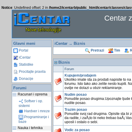
Notice
: Undefined offset: 2 in
/home2/icentarb/public_html/icentar/classes/cla
Centar 
Glavni meni
iCentar
→ Biznis
Portal
Pretrazi
Tim
R
iCentar
Biznis
Statistike
Forum
Procitajte pravila
Kupujem/prodajem
Donacije
Ukoliko imate sta za prodati napisite to n
forumu. Isto tako ako zelite nesto kupiti. 
Forumi
ovdje ne dolazi u obzir reklamiranje.
Racunari i oprema
Nudim posao
Ponudite posao drugima.Upoznajte ljude 
Softver i op.
nudite posao.
sistemi
Trazim posao
Hardver i mreze
Ponudite svoj rad drugima. Opisite sta bi ze
Programiranje i
da radite, i zaÅ¡to bi neko trebao baÅ¡ Vas
baze
uposli i ostalo o sebi.
Nauka i tehnika
Vodic za posao