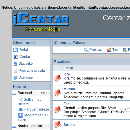
Notice
: Undefined offset: 2 in
/home2/icentarb/public_html/icentar/classes/cla
Centar 
Glavni meni
iCentar
→ Zabava
Portal
Pretrazi
Tim
R
iCentar
Zabava
Statistike
Forum
Procitajte pravila
Igre
Donacije
Igrajmo se. Forumske igre. Pitanja o vezi i
vijesti prijedlozi.
Forumi
Muzika
Racunari i oprema
Sve o muzici. Izvođaći. Albumi. Pjesme.
Å½anrovi. Koncerti. Spotovi. Biografije.
Softver i op.
Film
sistemi
Gledali ste film-preporučite. Å½elite pogl
Hardver i mreze
film-pitajte. Å½anrovi. Glumci. ReÅ¾iseri 
Programiranje i
ostalo iz svijeta filma.
baze
Stripovi
Nauka i tehnika