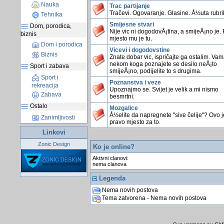
Nauka
Trac partijanje
Tračevi. Ogovaranje. Glasine. Å½uta rubri
Tehnika
Smijesne stvari
Dom, porodica,
Nije vic ni dogodovÅ¡tina, a smijeÅ¡no je.
biznis
mjesto mu je tu.
Dom i porodica
Vicevi i dogodovstine
Biznis
Znate dobar vic, ispričajte ga ostalim. Vama
nekom koga poznajete se desilo neÅ¡to
Sport i zabava
smijeÅ¡no, podijelite to s drugima.
Sport i
Poznanstva i veze
rekreacija
Upoznajmo se. Svijet je velik a mi nismo
Zabava
besmrtni.
Ostalo
Mozgalice
Å½elite da napregnete "sive čelije"? Ovo j
Zanimljivosti
pravo mjesto za to.
Linkovi
Zonic Design
Ko je online?
Aktivni clanovi:
nema clanova
Legenda
Nema novih postova
Tema zatvorena - Nema novih postova