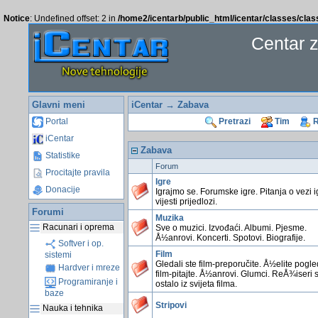
Notice
: Undefined offset: 2 in
/home2/icentarb/public_html/icentar/classes/cla
Centar 
Glavni meni
iCentar
→ Zabava
Portal
Pretrazi
Tim
R
iCentar
Zabava
Statistike
Forum
Procitajte pravila
Igre
Donacije
Igrajmo se. Forumske igre. Pitanja o vezi i
vijesti prijedlozi.
Forumi
Muzika
Racunari i oprema
Sve o muzici. Izvođaći. Albumi. Pjesme.
Å½anrovi. Koncerti. Spotovi. Biografije.
Softver i op.
Film
sistemi
Gledali ste film-preporučite. Å½elite pogl
Hardver i mreze
film-pitajte. Å½anrovi. Glumci. ReÅ¾iseri 
Programiranje i
ostalo iz svijeta filma.
baze
Stripovi
Nauka i tehnika