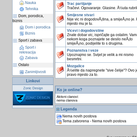
Nauka
Trac partijanje
Tračevi. Ogovaranje. Glasine. Å½uta rubri
Tehnika
Smijesne stvari
Dom, porodica,
Nije vic ni dogodovÅ¡tina, a smijeÅ¡no je.
biznis
mjesto mu je tu.
Dom i porodica
Vicevi i dogodovstine
Biznis
Znate dobar vic, ispričajte ga ostalim. Vama
nekom koga poznajete se desilo neÅ¡to
Sport i zabava
smijeÅ¡no, podijelite to s drugima.
Sport i
Poznanstva i veze
rekreacija
Upoznajmo se. Svijet je velik a mi nismo
Zabava
besmrtni.
Ostalo
Mozgalice
Å½elite da napregnete "sive čelije"? Ovo j
Zanimljivosti
pravo mjesto za to.
Linkovi
Zonic Design
Ko je online?
Aktivni clanovi:
nema clanova
Legenda
Nema novih postova
Tema zatvorena - Nema novih postova