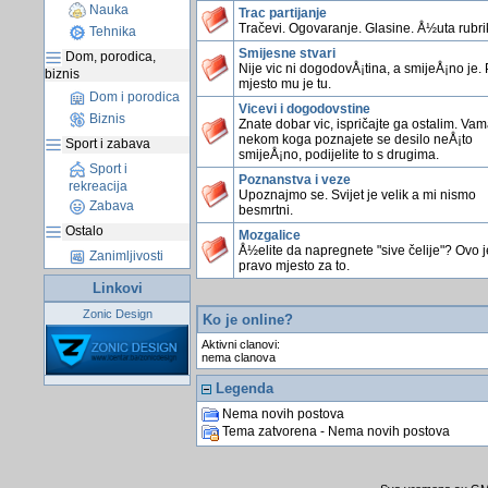
Nauka
Trac partijanje
Tračevi. Ogovaranje. Glasine. Å½uta rubri
Tehnika
Smijesne stvari
Dom, porodica,
Nije vic ni dogodovÅ¡tina, a smijeÅ¡no je.
biznis
mjesto mu je tu.
Dom i porodica
Vicevi i dogodovstine
Biznis
Znate dobar vic, ispričajte ga ostalim. Vama
nekom koga poznajete se desilo neÅ¡to
Sport i zabava
smijeÅ¡no, podijelite to s drugima.
Sport i
Poznanstva i veze
rekreacija
Upoznajmo se. Svijet je velik a mi nismo
Zabava
besmrtni.
Ostalo
Mozgalice
Å½elite da napregnete "sive čelije"? Ovo j
Zanimljivosti
pravo mjesto za to.
Linkovi
Zonic Design
Ko je online?
Aktivni clanovi:
nema clanova
Legenda
Nema novih postova
Tema zatvorena - Nema novih postova