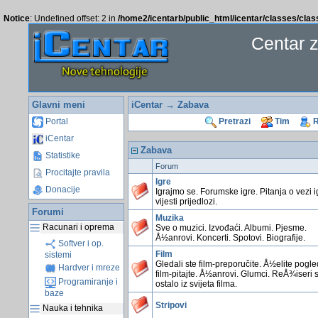
Notice
: Undefined offset: 2 in
/home2/icentarb/public_html/icentar/classes/cla
Centar 
Glavni meni
iCentar
→ Zabava
Portal
Pretrazi
Tim
R
iCentar
Zabava
Statistike
Forum
Procitajte pravila
Igre
Donacije
Igrajmo se. Forumske igre. Pitanja o vezi i
vijesti prijedlozi.
Forumi
Muzika
Racunari i oprema
Sve o muzici. Izvođaći. Albumi. Pjesme.
Å½anrovi. Koncerti. Spotovi. Biografije.
Softver i op.
Film
sistemi
Gledali ste film-preporučite. Å½elite pogl
Hardver i mreze
film-pitajte. Å½anrovi. Glumci. ReÅ¾iseri 
Programiranje i
ostalo iz svijeta filma.
baze
Stripovi
Nauka i tehnika