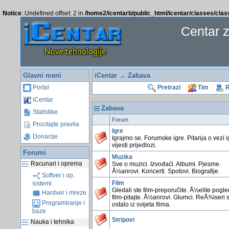
Notice
: Undefined offset: 2 in
/home2/icentarb/public_html/icentar/classes/cla
Centar 
Glavni meni
iCentar
→ Zabava
Portal
Pretrazi
Tim
R
iCentar
Zabava
Statistike
Forum
Procitajte pravila
Igre
Donacije
Igrajmo se. Forumske igre. Pitanja o vezi i
vijesti prijedlozi.
Forumi
Muzika
Racunari i oprema
Sve o muzici. Izvođaći. Albumi. Pjesme.
Å½anrovi. Koncerti. Spotovi. Biografije.
Softver i op.
Film
sistemi
Gledali ste film-preporučite. Å½elite pogl
Hardver i mreze
film-pitajte. Å½anrovi. Glumci. ReÅ¾iseri 
Programiranje i
ostalo iz svijeta filma.
baze
Stripovi
Nauka i tehnika