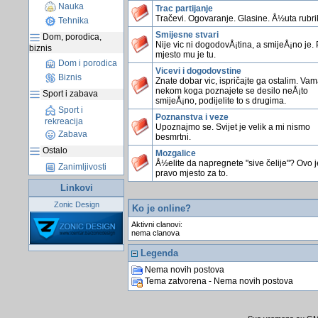
Nauka
Trac partijanje
Tračevi. Ogovaranje. Glasine. Å½uta rubri
Tehnika
Smijesne stvari
Dom, porodica,
Nije vic ni dogodovÅ¡tina, a smijeÅ¡no je.
biznis
mjesto mu je tu.
Dom i porodica
Vicevi i dogodovstine
Biznis
Znate dobar vic, ispričajte ga ostalim. Vama
nekom koga poznajete se desilo neÅ¡to
Sport i zabava
smijeÅ¡no, podijelite to s drugima.
Sport i
Poznanstva i veze
rekreacija
Upoznajmo se. Svijet je velik a mi nismo
Zabava
besmrtni.
Ostalo
Mozgalice
Å½elite da napregnete "sive čelije"? Ovo j
Zanimljivosti
pravo mjesto za to.
Linkovi
Zonic Design
Ko je online?
Aktivni clanovi:
nema clanova
Legenda
Nema novih postova
Tema zatvorena - Nema novih postova