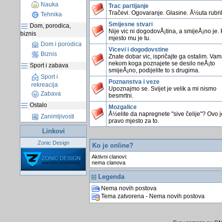
Nauka
Trac partijanje
Tračevi. Ogovaranje. Glasine. Å½uta rubri
Tehnika
Smijesne stvari
Dom, porodica,
Nije vic ni dogodovÅ¡tina, a smijeÅ¡no je.
biznis
mjesto mu je tu.
Dom i porodica
Vicevi i dogodovstine
Biznis
Znate dobar vic, ispričajte ga ostalim. Vama
nekom koga poznajete se desilo neÅ¡to
Sport i zabava
smijeÅ¡no, podijelite to s drugima.
Sport i
Poznanstva i veze
rekreacija
Upoznajmo se. Svijet je velik a mi nismo
Zabava
besmrtni.
Ostalo
Mozgalice
Å½elite da napregnete "sive čelije"? Ovo j
Zanimljivosti
pravo mjesto za to.
Linkovi
Zonic Design
Ko je online?
Aktivni clanovi:
nema clanova
Legenda
Nema novih postova
Tema zatvorena - Nema novih postova