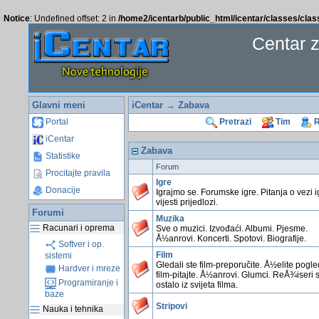
Notice
: Undefined offset: 2 in
/home2/icentarb/public_html/icentar/classes/cla
Centar 
Glavni meni
iCentar
→ Zabava
Portal
Pretrazi
Tim
R
iCentar
Zabava
Statistike
Forum
Procitajte pravila
Igre
Donacije
Igrajmo se. Forumske igre. Pitanja o vezi i
vijesti prijedlozi.
Forumi
Muzika
Racunari i oprema
Sve o muzici. Izvođaći. Albumi. Pjesme.
Å½anrovi. Koncerti. Spotovi. Biografije.
Softver i op.
Film
sistemi
Gledali ste film-preporučite. Å½elite pogl
Hardver i mreze
film-pitajte. Å½anrovi. Glumci. ReÅ¾iseri 
Programiranje i
ostalo iz svijeta filma.
baze
Stripovi
Nauka i tehnika