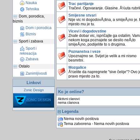
Nauka
Trac partijanje
Tračevi. Ogovaranje. Glasine. Å½uta rubri
Tehnika
Smijesne stvari
Dom, porodica,
Nije vic ni dogodovÅ¡tina, a smijeÅ¡no je.
biznis
mjesto mu je tu.
Dom i porodica
Vicevi i dogodovstine
Biznis
Znate dobar vic, ispričajte ga ostalim. Vama
nekom koga poznajete se desilo neÅ¡to
Sport i zabava
smijeÅ¡no, podijelite to s drugima.
Sport i
Poznanstva i veze
rekreacija
Upoznajmo se. Svijet je velik a mi nismo
Zabava
besmrtni.
Ostalo
Mozgalice
Å½elite da napregnete "sive čelije"? Ovo j
Zanimljivosti
pravo mjesto za to.
Linkovi
Zonic Design
Ko je online?
Aktivni clanovi:
nema clanova
Legenda
Nema novih postova
Tema zatvorena - Nema novih postova