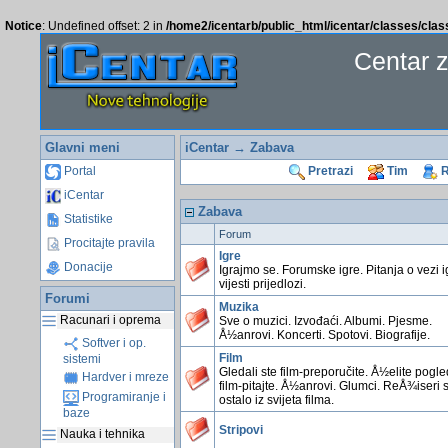
Notice
: Undefined offset: 2 in
/home2/icentarb/public_html/icentar/classes/cla
Centar 
Glavni meni
iCentar
→ Zabava
Portal
Pretrazi
Tim
R
iCentar
Zabava
Statistike
Forum
Procitajte pravila
Igre
Donacije
Igrajmo se. Forumske igre. Pitanja o vezi i
vijesti prijedlozi.
Forumi
Muzika
Racunari i oprema
Sve o muzici. Izvođaći. Albumi. Pjesme.
Å½anrovi. Koncerti. Spotovi. Biografije.
Softver i op.
Film
sistemi
Gledali ste film-preporučite. Å½elite pogl
Hardver i mreze
film-pitajte. Å½anrovi. Glumci. ReÅ¾iseri 
Programiranje i
ostalo iz svijeta filma.
baze
Stripovi
Nauka i tehnika