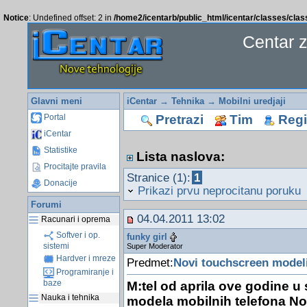
Notice
: Undefined offset: 2 in
/home2/icentarb/public_html/icentar/classes/cla
Centar 
Glavni meni
iCentar
→
Tehnika
→
Mobilni uredjaji
Pretrazi
Tim
Regis
Portal
iCentar
Statistike
Lista naslova:
Procitajte pravila
Stranice (1):
1
Donacije
Prikazi prvu neprocitanu poruku
Forumi
04.04.2011 13:02
Racunari i oprema
Softver i op.
funky girl
sistemi
Super Moderator
Hardver i mreze
Predmet:
Novi touchscreen modeli
Programiranje i
baze
M:tel od aprila ove godine u 
Nauka i tehnika
modela mobilnih telefona No