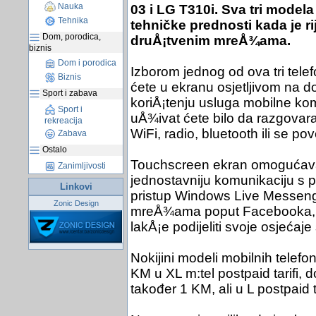
Nauka
03 i LG T310i. Sva tri model
Tehnika
tehničke prednosti kada je r
Dom, porodica,
druÅ¡tvenim mreÅ¾ama.
biznis
Dom i porodica
Izborom jednog od ova tri tele
Biznis
ćete u ekranu osjetljivom na dod
Sport i zabava
koriÅ¡tenju usluga mobilne kom
Sport i
uÅ¾ivat ćete bilo da razgovarat
rekreacija
WiFi, radio, bluetooth ili se 
Zabava
Ostalo
Touchscreen ekran omogućava 
Zanimljivosti
jednostavniju komunikaciju s p
Linkovi
pristup Windows Live Messeng
Zonic Design
mreÅ¾ama poput Facebooka, Tw
lakÅ¡e podijeliti svoje osjećaje 
Nokijini modeli mobilnih telefo
KM u XL m:tel postpaid tarifi, 
također 1 KM, ali u L postpaid