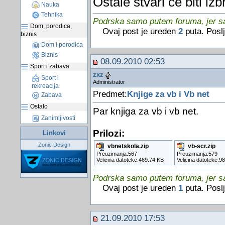
Ostale stvari ce biti izb
Nauka
Tehnika
Podrska samo putem foruma, jer sam
Dom, porodica,
Ovaj post je ureden
2
puta. Posl
biznis
Dom i porodica
Biznis
08.09.2010 02:53
Sport i zabava
zxz
Sport i
Administrator
rekreacija
Predmet:
Knjige za vb i Vb net
Zabava
Ostalo
Par knjiga za vb i vb net.
Zanimljivosti
Prilozi:
Linkovi
Zonic Design
vbnetskola.zip
vb-scr.zip
Preuzimanja:567
Preuzimanja:579
Velicina datoteke:469.74 KB
Velicina datoteke:9
Podrska samo putem foruma, jer sam
Ovaj post je ureden
1
puta. Posl
21.09.2010 17:53