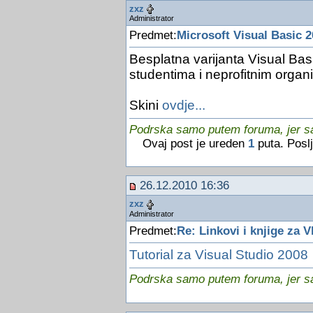
zxz
Administrator
Predmet:
Microsoft Visual Basic 
Besplatna varijanta Visual Ba
studentima i neprofitnim organ
Skini
ovdje...
Podrska samo putem foruma, jer sam
Ovaj post je ureden
1
puta. Posl
26.12.2010 16:36
zxz
Administrator
Predmet:
Re: Linkovi i knjige za V
Tutorial za Visual Studio 2008
Podrska samo putem foruma, jer sam