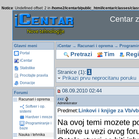
Notice
: Undefined offset: 2 in
/home2/icentarb/public_html/icentar/classes/cla
Centar 
Glavni meni
iCentar
→
Racunari i oprema
→
Programir
Pretrazi
Tim
Regis
Portal
iCentar
Statistike
Stranice (1):
1
Procitajte pravila
Prikazi prvu neprocitanu poruku
Donacije
08.09.2010 02:44
Forumi
zxz
Racunari i oprema
Administrator
Softver i op.
Predmet:
Linkovi i knjige za Vb/vb
sistemi
Hardver i mreze
Na ovoj temi mozete pos
Programiranje i
baze
linkove u vezi ovog fo
Nauka i tehnika