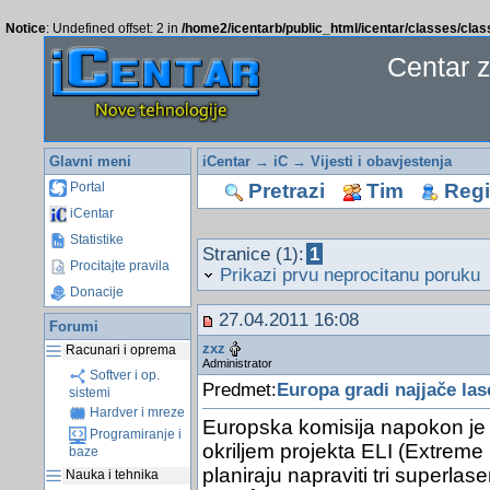
Notice
: Undefined offset: 2 in
/home2/icentarb/public_html/icentar/classes/cla
Centar 
Glavni meni
iCentar
→
iC
→
Vijesti i obavjestenja
Pretrazi
Tim
Regis
Portal
iCentar
Statistike
Stranice (1):
1
Procitajte pravila
Prikazi prvu neprocitanu poruku
Donacije
27.04.2011 16:08
Forumi
zxz
Racunari i oprema
Administrator
Softver i op.
Predmet:
Europa gradi najjače las
sistemi
Hardver i mreze
Europska komisija napokon je
Programiranje i
okriljem projekta ELI (Extreme 
baze
planiraju napraviti tri superlas
Nauka i tehnika