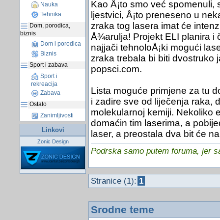
Kao Å¡to smo već spomenuli, sn
Nauka
ljestvici, Å¡to preneseno u ne
Tehnika
zraka tog lasera imat će intenzi
Dom, porodica,
biznis
Å¾arulja! Projekt ELI planira i 
Dom i porodica
najjači tehnoloÅ¡ki mogući las
Biznis
zraka trebala bi biti dvostruko 
Sport i zabava
popsci.com.
Sport i
rekreacija
Lista moguće primjene za tu d
Zabava
i zadire sve od liječenja raka,
Ostalo
molekularnoj kemiji. Nekoliko 
Zanimljivosti
domaćin tim laserima, a pobijed
Linkovi
laser, a preostala dva bit će 
Zonic Design
Podrska samo putem foruma, jer sam
Stranice (1):
1
Srodne teme