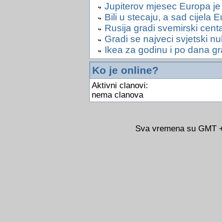
Jupiterov mjesec Europa je m
Bili u stecaju, a sad cijela 
Rusija gradi svemirski cent
Gradi se najveci svjetski nu
Ikea za godinu i po dana gr
Ko je online?
Aktivni clanovi:
nema clanova
Sva vremena su GMT +0