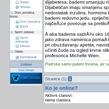
dijabetesa, bademi smanjuju riz
Nauka
Dijabetičari imaju smanjenu spo
Tehnika
nedostatak inzulina, hormona k
Dom, porodica,
biznis
bademi redovno jedu, spriječiti
Dom i porodica
najčeÅ¡će povezuje sa pretilo
Biznis
Sport i zabava
Å aka badema sadrÅ¾i oko 164
Sport i
jako zdrava namirnica pomaÅ¾e
rekreacija
pri obuzdavanju apetita, nav
Zabava
učiniti čuda za izgled krvne slik
Ostalo
profesorica Michelle Wien.
Zanimljivosti
Podrska samo putem foruma, jer sam
Linkovi
Zonic Design
Stranice (1):
1
Ko je online?
Aktivni clanovi:
nema clanova