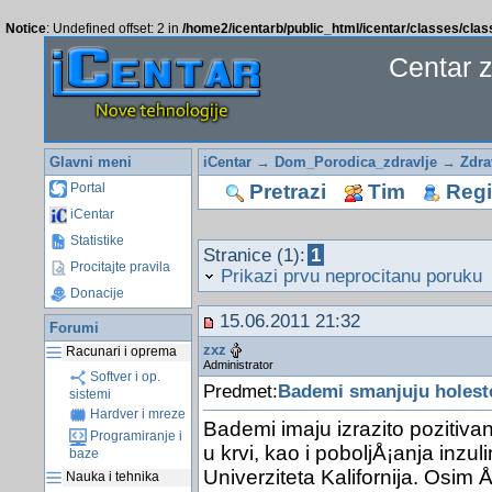
Notice
: Undefined offset: 2 in
/home2/icentarb/public_html/icentar/classes/cla
Centar 
Glavni meni
iCentar
→
Dom_Porodica_zdravlje
→
Zdra
Pretrazi
Tim
Regis
Portal
iCentar
Statistike
Stranice (1):
1
Procitajte pravila
Prikazi prvu neprocitanu poruku
Donacije
15.06.2011 21:32
Forumi
zxz
Racunari i oprema
Administrator
Softver i op.
Predmet:
Bademi smanjuju holest
sistemi
Hardver i mreze
Bademi imaju izrazito pozitiva
Programiranje i
u krvi, kao i poboljÅ¡anja inzuli
baze
Univerziteta Kalifornija. Osim
Nauka i tehnika