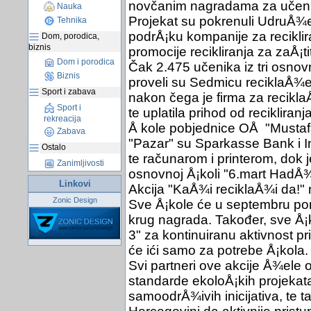
novčanim nagradama za učeni
Nauka
Projekat su pokrenuli UdruÅ¾e
Tehnika
podrÅ¡ku kompanije za reciklir
Dom, porodica,
biznis
promocije recikliranja za zaÅ¡ti
Dom i porodica
Čak 2.475 učenika iz tri osnov
Biznis
proveli su Sedmicu reciklaÅ¾e
Sport i zabava
nakon čega je firma za reciklaÅ
Sport i
te uplatila prihod od recikliranj
rekreacija
Å kole pobjednice OÅ "Mustafa
Zabava
"Pazar" su Sparkasse Bank i 
Ostalo
te računarom i printerom, dok 
Zanimljivosti
osnovnoj Å¡koli "6.mart HadÅ¾i
Linkovi
Akcija "KaÅ¾i reciklaÅ¾i da!
Zonic Design
Sve Å¡kole će u septembru ponov
krug nagrada. Također, sve Å¡
3" za kontinuiranu aktivnost prik
će ići samo za potrebe Å¡kola.
Svi partneri ove akcije Å¾ele 
standarde ekoloÅ¡kih projekata 
samoodrÅ¾ivih inicijativa, te ta