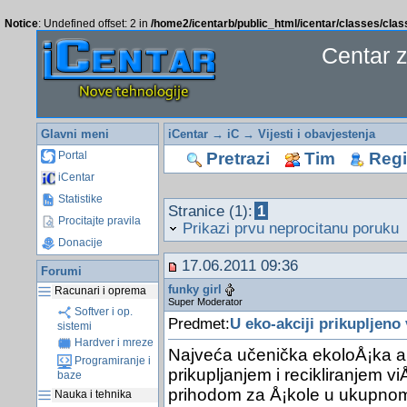
Notice
: Undefined offset: 2 in
/home2/icentarb/public_html/icentar/classes/cla
Centar 
Glavni meni
iCentar
→
iC
→
Vijesti i obavjestenja
Pretrazi
Tim
Regis
Portal
iCentar
Statistike
Stranice (1):
1
Procitajte pravila
Prikazi prvu neprocitanu poruku
Donacije
17.06.2011 09:36
Forumi
funky girl
Racunari i oprema
Super Moderator
Softver i op.
Predmet:
U eko-akciji prikupljeno
sistemi
Hardver i mreze
Najveća učenička ekoloÅ¡ka akci
Programiranje i
prikupljanjem i recikliranjem 
baze
prihodom za Å¡kole u ukupnom
Nauka i tehnika