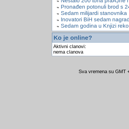
Nestalo 200 tona praÅ¡ine
Pronađen potonuli brod s 2
Sedam milijardi stanovnika
Inovatori BiH sedam nagra
Sedam godina u Knjizi reko
Ko je online?
Aktivni clanovi:
nema clanova
Sva vremena su GMT +0