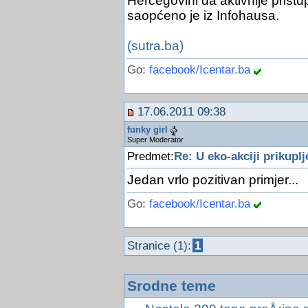
Hercegovini da aktivnije prist
saopćeno je iz Infohausa.
(sutra.ba)
Go:
facebook/Icentar.ba
17.06.2011 09:38
funky girl
Super Moderator
Predmet:
Re: U eko-akciji prikupl
Jedan vrlo pozitivan primjer...
Go:
facebook/Icentar.ba
Stranice (1):
1
Srodne teme