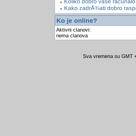
Koliko dobro vase racunal
Kako zadrÅ¾ati dobro rasp
Ko je online?
Aktivni clanovi:
nema clanova
Sva vremena su GMT +0