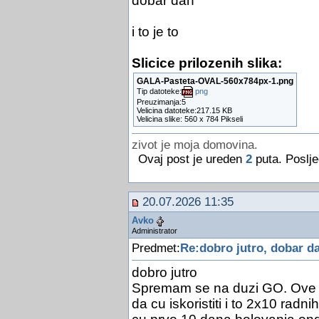
dobar dan
i to je to
Slicice prilozenih slika:
GALA-Pasteta-OVAL-560x784px-1.png
Tip datoteke:
png
Preuzimanja:5
Velicina datoteke:217.15 KB
Velicina slike: 560 x 784 Pikseli
zivot je moja domovina.
Ovaj post je ureden
2
puta. Poslje
20.07.2026 11:35
Avko
Administrator
Predmet:
Re:dobro jutro, dobar da
dobro jutro
Spremam se na duzi GO. Ove go
da cu iskoristiti i to 2x10 rad