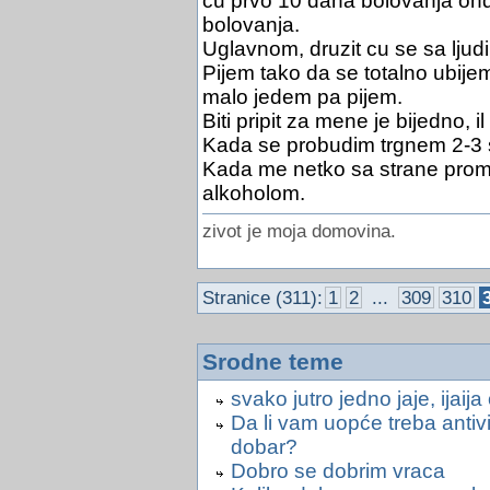
cu prvo 10 dana bolovanja ond
bolovanja.
Uglavnom, druzit cu se sa ljudima
Pijem tako da se totalno ubij
malo jedem pa pijem.
Biti pripit za mene je bijedno, il
Kada se probudim trgnem 2-3 
Kada me netko sa strane proma
alkoholom.
zivot je moja domovina.
Stranice (311):
1
2
...
309
310
Srodne teme
svako jutro jedno jaje, ijaij
Da li vam uopće treba antiv
dobar?
Dobro se dobrim vraca