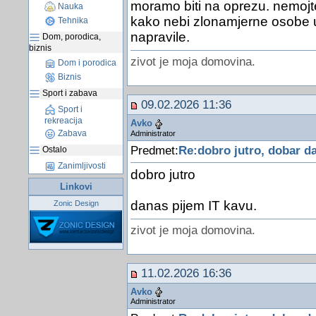
moramo biti na oprezu. nemojte
Nauka
kako nebi zlonamjerne osobe usl
Tehnika
napravile.
Dom, porodica,
biznis
zivot je moja domovina.
Dom i porodica
Biznis
Sport i zabava
09.02.2026 11:36
Sport i
rekreacija
Avko
Zabava
Administrator
Predmet:
Re:dobro jutro, dobar da
Ostalo
Zanimljivosti
dobro jutro
Linkovi
danas pijem IT kavu.
Zonic Design
zivot je moja domovina.
11.02.2026 16:36
Avko
Administrator