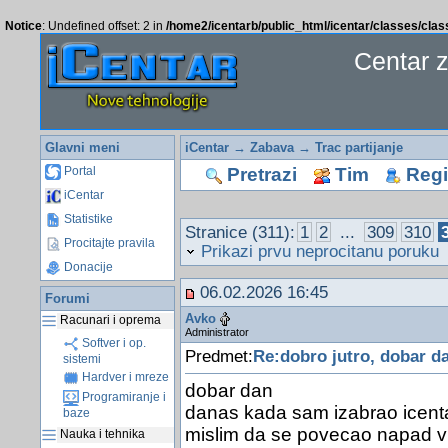
Notice
: Undefined offset: 2 in
/home2/icentarb/public_html/icentar/classes/cla
Centar 
Glavni meni
iCentar
→
Zabava
→
Trac partijanje
Pretrazi
Tim
Regis
Portal
iCentar
Statistike
Stranice (311):
1
2
...
309
310
Procitajte pravila
Prikazi prvu neprocitanu poruku
Donacije
06.02.2026 16:45
Forumi
Avko
Racunari i oprema
Administrator
Softver i op.
Predmet:
Re:dobro jutro, dobar da
sistemi
Hardver i mreze
dobar dan
Programiranje i
danas kada sam izabrao icentar
baze
mislim da se povecao napad vi
Nauka i tehnika