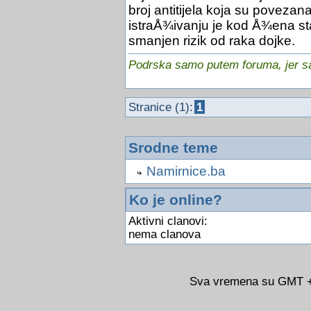
broj antitijela koja su poveza
istraÅ¾ivanju je kod Å¾ena star
smanjen rizik od raka dojke.
Podrska samo putem foruma, jer sam
Stranice (1):
1
Srodne teme
Namirnice.ba
Ko je online?
Aktivni clanovi:
nema clanova
Sva vremena su GMT +0