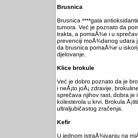
Brusnica
Brusnica ****gata antioksidan
tumora. Već je poznato da pom
trakta, a pomaÅ¾e i u spreča
prevenciji moÅ¾danog udara jer 
da brusnica pomaÅ¾e u iskorijev
djelovanje.
Klice brokule
Već je dobro poznato da je br
i neÅ¡to joÅ¡ zdravije, brokulin
sprečava njihov rast, dobra je i
kolesterola u krvi. Brokula Å¡t
ultraljubičastog zračenja.
Kefir
U jednom istraÅ¾ivanju na miÅ