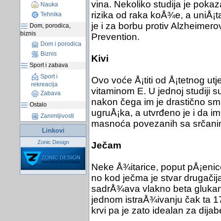
vina. Nekoliko studija je poka
Nauka
rizika od raka koÅ¾e, a uniÅ¡ta
Tehnika
je i za borbu protiv Alzheimerove 
Dom, porodica,
biznis
Prevention.
Dom i porodica
Biznis
Kivi
Sport i zabava
Sport i
Ovo voće Å¡titi od Å¡tetnog utj
rekreacija
vitaminom E. U jednoj studiji su
Zabava
nakon čega im je drastično sma
Ostalo
ugruÅ¡ka, a utvrđeno je i da im 
Zanimljivosti
masnoća povezanih sa srčani
Linkovi
Zonic Design
Ječam
Neke Å¾itarice, poput pÅ¡enic
no kod ječma je stvar drugačija
sadrÅ¾ava vlakno beta glukan.
jednom istraÅ¾ivanju čak ta 17
krvi pa je zato idealan za dijab