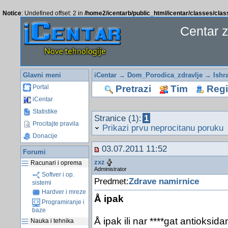
Notice
: Undefined offset: 2 in
/home2/icentarb/public_html/icentar/classes/cla
Centar 
Glavni meni
iCentar
→
Dom_Porodica_zdravlje
→
Ishr
Pretrazi
Tim
Regis
Portal
iCentar
Statistike
Stranice (1):
1
Procitajte pravila
Prikazi prvu neprocitanu poruku
Donacije
03.07.2011 11:52
Forumi
zxz
Racunari i oprema
Administrator
Softver i op.
Predmet:
Zdrave namirnice
sistemi
Hardver i mreze
Å ipak
Programiranje i
baze
Å ipak ili nar ****gat antioksid
Nauka i tehnika