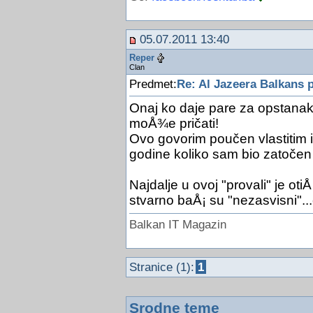
05.07.2011 13:40
Reper
Clan
Predmet:
Re: Al Jazeera Balkans 
Onaj ko daje pare za opstanak
moÅ¾e pričati!
Ovo govorim poučen vlastitim 
godine koliko sam bio zatočen 
Najdalje u ovoj "provali" je o
stvarno baÅ¡ su "nezasvisni"...
Balkan IT Magazin
Stranice (1):
1
Srodne teme