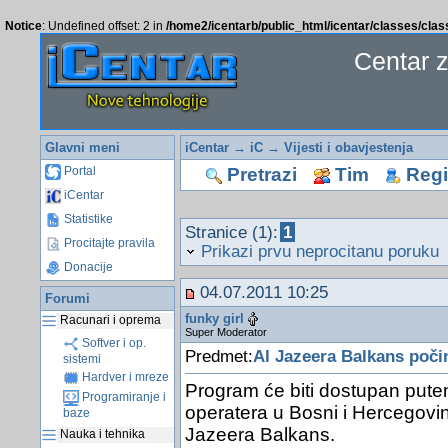
Notice
: Undefined offset: 2 in
/home2/icentarb/public_html/icentar/classes/cla
Centar 
Glavni meni
iCentar
→
iC
→
Vijesti i obavjestenja
Pretrazi
Tim
Regis
Portal
iCentar
Statistike
Stranice (1):
1
Procitajte pravila
Prikazi prvu neprocitanu poruku
Donacije
04.07.2011 10:25
Forumi
funky girl
Racunari i oprema
Super Moderator
Softver i op.
Predmet:
Al Jazeera Balkans poči
sistemi
Hardver i mreze
Program će biti dostupan put
Programiranje i
operatera u Bosni i Hercegovini
baze
Jazeera Balkans.
Nauka i tehnika