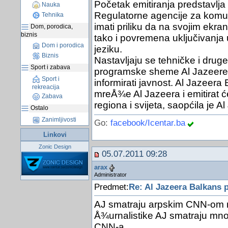
Početak emitiranja predstavlja
Nauka
Regulatorne agencije za komuni
Tehnika
imati priliku da na svojim ekra
Dom, porodica,
biznis
tako i povremena uključivanja
Dom i porodica
jeziku.
Biznis
Nastavljaju se tehničke i druge
Sport i zabava
programske sheme Al Jazeere
Sport i
informirati javnost. Al Jazeera
rekreacija
mreÅ¾e Al Jazeera i emitirat ć
Zabava
regiona i svijeta, saopćila je 
Ostalo
Zanimljivosti
Go:
facebook/Icentar.ba
Linkovi
Zonic Design
05.07.2011 09:28
arax
Administrator
Predmet:
Re: Al Jazeera Balkans 
AJ smatraju arpskim CNN-om ma
Å¾urnalistike AJ smatraju mnog
CNN-a.