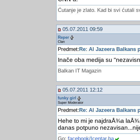
Ćutanje je zlato. Kad bi svi ćutali s
05.07.2011 09:59
Reper
Clan
Predmet:
Re: Al Jazeera Balkans 
Inače oba medija su "nezavis
Balkan IT Magazin
05.07.2011 12:12
funky girl
Super Moderator
Predmet:
Re: Al Jazeera Balkans 
Hehe to mi je najdraÅ¾a laÅ¾, 
danas potpuno nezavisan...nij
Go:
facebook/Icentar.ba