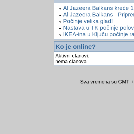
Al Jazeera Balkans kreće 1
Al Jazeera Balkans - Pripr
Počinje velika glad!
Nastava u TK počinje polo
IKEA-ina u Ključu počinje ra
Ko je online?
Aktivni clanovi:
nema clanova
Sva vremena su GMT +02