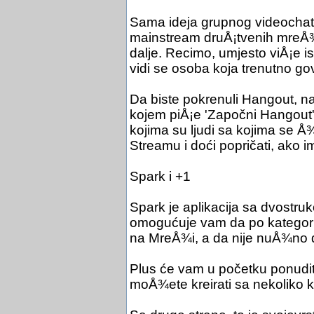
Sama ideja grupnog videochata 
mainstream druÅ¡tvenih mreÅ¾
dalje. Recimo, umjesto viÅ¡e 
vidi se osoba koja trenutno gov
Da biste pokrenuli Hangout, na
kojem piÅ¡e 'Započni Hangout'
kojima su ljudi sa kojima se Å
Streamu i doći popričati, ako i
Spark i +1
Spark je aplikacija sa dvostru
omogućuje vam da po kategorij
na MreÅ¾i, a da nije nuÅ¾no dio
Plus će vam u početku ponuditi 
moÅ¾ete kreirati sa nekoliko 