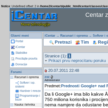
Notice
: Undefined offset: 2 in
/home2/icentarb/public_html/icentar/classes/cla
Centar 
Glavni meni
iCentar
→
Racunari i oprema
→
Softver i 
Pretrazi
Tim
Regis
Portal
iCentar
Statistike
Stranice (1):
1
Procitajte pravila
Prikazi prvu neprocitanu poruku
Donacije
20.07.2011 22:48
Forumi
zxz
Racunari i oprema
Administrator
Softver i op.
Predmet:
Prednosti Google+ nad
sistemi
Hardver i mreze
Da li Google+ ima bilo kakve Å
Programiranje i
750 miliona korisnika i procije
baze
nema namjere da odustane bez
Nauka i tehnika