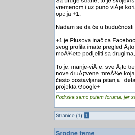
Sa druge strane, to je svojevrs
vremenom i uz puno viÅ¡e kori
opcija +1.
Nadam se da će u budućnosti b
+1 je Plusova inačica Faceboo
svog profila imate pregled Å¡to
moÅ¾ete podijeliti sa drugima,
To je, manje-viÅ¡e, sve Å¡to tr
nove druÅ¡tvene mreÅ¾e koja 
često postavljana pitanja i det
projekta Google+
Podrska samo putem foruma, jer sam
Stranice (1):
1
Srodne teme