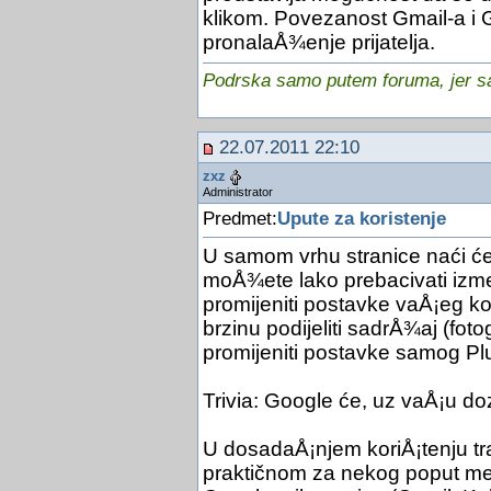
klikom. Povezanost Gmail-a i
pronalaÅ¾enje prijatelja.
Podrska samo putem foruma, jer sam
22.07.2011 22:10
zxz
Administrator
Predmet:
Upute za koristenje
U samom vrhu stranice naći će
moÅ¾ete lako prebacivati izmeđ
promijeniti postavke vaÅ¡eg kor
brzinu podijeliti sadrÅ¾aj (fotogr
promijeniti postavke samog Pl
Trivia: Google će, uz vaÅ¡u doz
U dosadaÅ¡njem koriÅ¡tenju tr
praktičnom za nekog poput mene