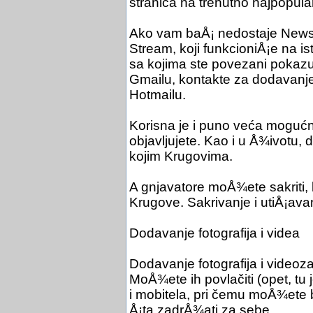
stranica na trenutno najpopular
Ako vam baÅ¡ nedostaje News 
Stream, koji funkcioniÅ¡e na ist
sa kojima ste povezani pokaz
Gmailu, kontakte za dodavanj
Hotmailu.
Korisna je i puno veća mogućn
objavljujete. Kao i u Å¾ivotu, d
kojim Krugovima.
A gnjavatore moÅ¾ete sakriti, bl
Krugove. Sakrivanje i utiÅ¡ava
Dodavanje fotografija i videa
Dodavanje fotografija i videoz
MoÅ¾ete ih povlačiti (opet, tu 
i mobitela, pri čemu moÅ¾ete bi
Å¡ta zadrÅ¾ati za sebe.