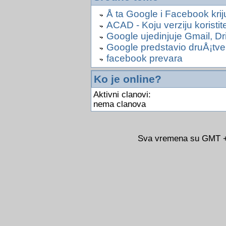
Å ta Google i Facebook kri
ACAD - Koju verziju koristit
Google ujedinjuje Gmail, Dr
Google predstavio druÅ¡t
facebook prevara
Ko je online?
Aktivni clanovi:
nema clanova
Sva vremena su GMT +0