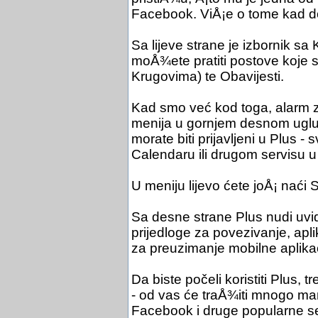
Facebook. ViÅ¡e o tome kad 
Sa lijeve strane je izbornik s
moÅ¾ete pratiti postove koje su 
Krugovima) te Obavijesti.
Kad smo već kod toga, alarm za 
menija u gornjem desnom uglu. 
morate biti prijavljeni u Plus 
Calendaru ili drugom servisu 
U meniju lijevo ćete joÅ¡ naći 
Sa desne strane Plus nudi uvi
prijedloge za povezivanje, apl
za preuzimanje mobilne aplikac
Da biste počeli koristiti Plus, tr
- od vas će traÅ¾iti mnogo man
Facebook i druge popularne se