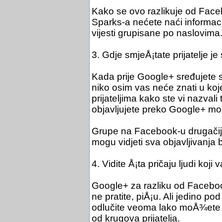
Kako se ovo razlikuje od Fa
Sparks-a nećete naći informacij
vijesti grupisane po naslovima
3. Gdje smjeÅ¡tate prijatelje j
Kada prije Google+ sređujete sv
niko osim vas neće znati u koj
prijateljima kako ste vi nazvali 
objavljujete preko Google+ mo
Grupe na Facebook-u drugačije
mogu vidjeti sva objavljivanja 
4. Vidite Å¡ta pričaju ljudi koji v
Google+ za razliku od Facebook
ne pratite, piÅ¡u. Ali jedino p
odlučite veoma lako moÅ¾ete da 
od krugova prijatelja.