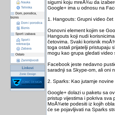
sigurni koju mreÅ¾u da izabere
Nauka
Google+ ima u odnosu na Fac
Tehnika
Dom, porodica,
biznis
1. Hangouts: Grupni video čet
Dom i porodica
Biznis
Osnovni element kojim se Goog
Sport i zabava
Hangouts koji nudi korisnicim
Sport i
četovima. Svaki korisnik moÅ
rekreacija
toga ostali prijatelji pristupaju
Zabava
mogu kao grupa gledati video
Ostalo
Zanimljivosti
Facebook jeste nedavno pustio
Linkovi
saradnji sa Skype-om, ali oni
Zonic Design
2. Sparks: Kao jutarnje novine
Google+ dolazi u paketu sa 
pristup vijestima i pokriva sva 
MoÅ¾ete podesiti iz kojih oblas
će se pojavljivati na Sparks str