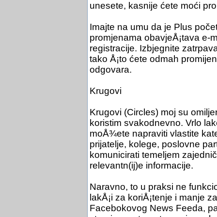
unesete, kasnije ćete moći prom
Imajte na umu da je Plus poče
promjenama obavjeÅ¡tava e-mai
registracije. Izbjegnite zatrpa
tako Å¡to ćete odmah promijeni
odgovara.
Krugovi
Krugovi (Circles) moj su omilje
koristim svakodnevno. Vrlo lako
moÅ¾ete napraviti vlastite kateg
prijatelje, kolege, poslovne par
komunicirati temeljem zajedničk
relevantn(ij)e informacije.
Naravno, to u praksi ne funkcio
lakÅ¡i za koriÅ¡tenje i manje 
Facebokovog News Feeda, pa ča