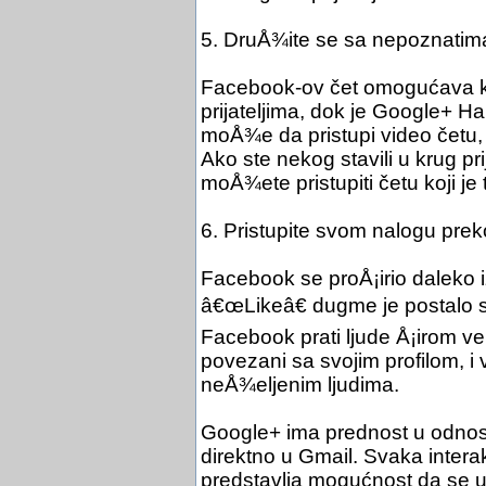
5. DruÅ¾ite se sa nepoznatim
Facebook-ov čet omogućava k
prijateljima, dok je Google+ Ha
moÅ¾e da pristupi video četu, 
Ako ste nekog stavili u krug prija
moÅ¾ete pristupiti četu koji je
6. Pristupite svom nalogu pre
Facebook se proÅ¡irio dalek
â€œLikeâ€ dugme je postalo s
Facebook prati ljude Å¡irom ve
povezani sa svojim profilom, i
neÅ¾eljenim ljudima.
Google+ ima prednost u odnos
direktno u Gmail. Svaka intera
predstavlja mogućnost da se u