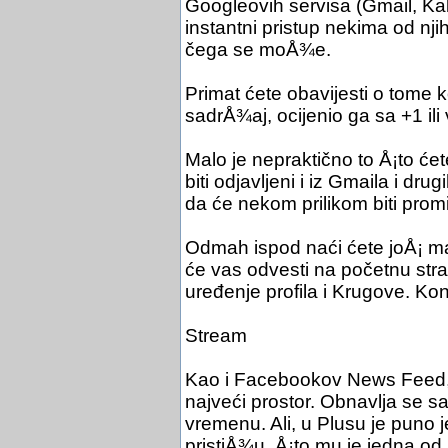
Googleovih servisa (Gmail, Ka
instantni pristup nekima od nji
čega se moÅ¾e.
Primat ćete obavijesti o tome k
sadrÅ¾aj, ocijenio ga sa +1 il
Malo je nepraktično to Å¡to ćet
biti odjavljeni i iz Gmaila i dru
da će nekom prilikom biti prom
Odmah ispod naći ćete joÅ¡ mal
će vas odvesti na početnu stran
uređenje profila i Krugove. Kon
Stream
Kao i Facebookov News Feed, 
najveći prostor. Obnavlja se s
vremenu. Ali, u Plusu je puno je
pristiÅ¾u, Å¡to mu je jedna od