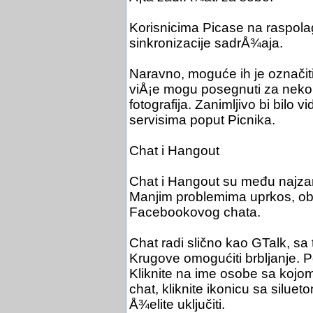
Korisnicima Picase na raspola
sinkronizacije sadrÅ¾aja.
Naravno, moguće ih je označiti 
viÅ¡e mogu posegnuti za nekol
fotografija. Zanimljivo bi bilo v
servisima poput Picnika.
Chat i Hangout
Chat i Hangout su među najzan
Manjim problemima uprkos, obje
Facebookovog chata.
Chat radi slično kao GTalk, sa
Krugove omogućiti brbljanje. 
Kliknite na ime osobe sa kojom 
chat, kliknite ikonicu sa silue
Å¾elite uključiti.