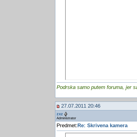
Podrska samo putem foruma, jer sam
27.07.2011 20:46
zxz
Administrator
Predmet:
Re: Skrivena kamera