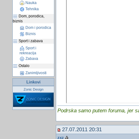
Nauka
Tehnika
Dom, porodica,
biznis
Dom i porodica
Biznis
Sport i zabava
Sport i
rekreacija
Zabava
Ostalo
Zanimljivosti
Linkovi
Zonic Design
Podrska samo putem foruma, jer sam
27.07.2011 20:31
zxz