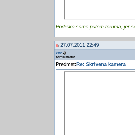
Podrska samo putem foruma, jer sam
27.07.2011 22:49
zxz
Administrator
Predmet:
Re: Skrivena kamera