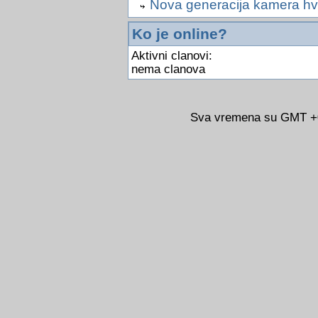
Nova generacija kamera hv
Ko je online?
Aktivni clanovi:
nema clanova
Sva vremena su GMT +02