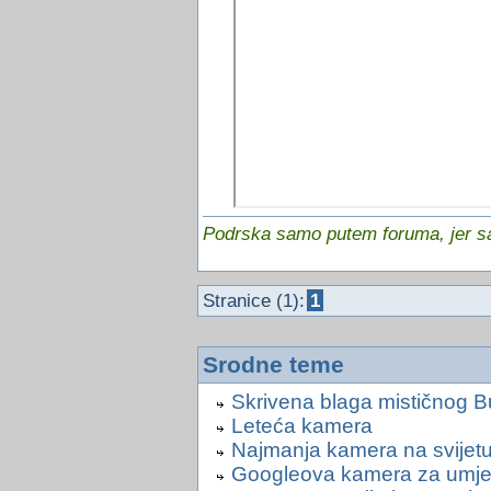
Podrska samo putem foruma, jer sam
Stranice (1):
1
Srodne teme
Skrivena blaga mističnog B
Leteća kamera
Najmanja kamera na svijet
Googleova kamera za umje