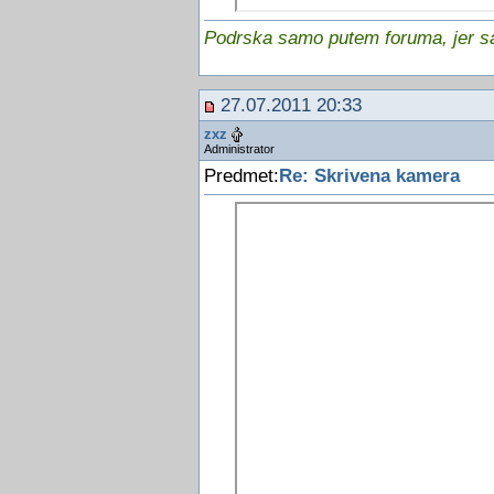
Podrska samo putem foruma, jer sam
27.07.2011 20:33
zxz
Administrator
Predmet:
Re: Skrivena kamera