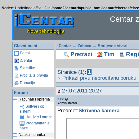
Notice
: Undefined offset: 2 in
/home2/icentarb/public_html/icentar/classes/cla
Centar 
Glavni meni
iCentar
→
Zabava
→
Smijesne stvari
Pretrazi
Tim
Regis
Portal
iCentar
Statistike
Stranice (1):
1
Procitajte pravila
Prikazi prvu neprocitanu poruku
Donacije
27.07.2011 20:27
Forumi
zxz
Racunari i oprema
Administrator
Softver i op.
Predmet:
Skrivena kamera
sistemi
Hardver i mreze
Programiranje i
baze
Nauka i tehnika