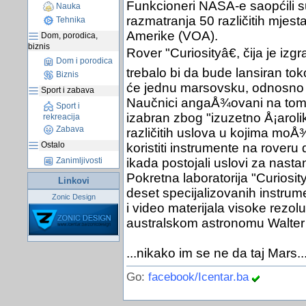
Funkcioneri NASA-e saopćili su
Nauka
razmatranja 50 različitih mjest
Tehnika
Amerike (VOA).
Dom, porodica,
biznis
Rover "Curiosityâ€, čija je izgr
Dom i porodica
trebalo bi da bude lansiran tok
Biznis
će jednu marsovsku, odnosno 
Sport i zabava
Naučnici angaÅ¾ovani na tom 
Sport i
izabran zbog "izuzetno Å¡aroli
rekreacija
Zabava
različitih uslova u kojima mo
Ostalo
koristiti instrumente na roveru 
Zanimljivosti
ikada postojali uslovi za nast
Pokretna laboratorija "Curiosit
Linkovi
deset specijalizovanih instrum
Zonic Design
i video materijala visoke rezol
australskom astronomu Walter
...nikako im se ne da taj Mars..
Go:
facebook/Icentar.ba