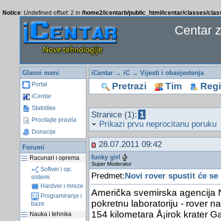
Notice
: Undefined offset: 2 in
/home2/icentarb/public_html/icentar/classes/cla
Centar 
Glavni meni
iCentar
→
iC
→
Vijesti i obavjestenja
Pretrazi
Tim
Regis
Portal
iCentar
Statistike
Stranice (1):
1
Procitajte pravila
Prikazi prvu neprocitanu poruku
Donacije
28.07.2011 09:42
Forumi
funky girl
Racunari i oprema
Super Moderator
Softver i op.
Predmet:
Novi rover spustit će se
sistemi
Hardver i mreze
Američka svemirska agencija N
Programiranje i
pokretnu laboratoriju - rover n
baze
154 kilometara Å¡irok krater Ga
Nauka i tehnika