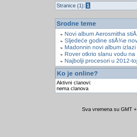
Stranice (1):
1
Srodne teme
Novi album Aerosmitha sti
Sljedeće godine stiÅ¾e no
Madonnin novi album izlazi 
Rover otkrio slanu vodu na
Najbolji procesori u 2012-to
Ko je online?
Aktivni clanovi:
nema clanova
Sva vremena su GMT +02