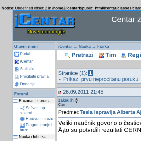
Notice
: Undefined offset: 2 in
/home2/icentarb/public_html/icentar/classes/cla
Centar 
Glavni meni
iCentar
→
Nauka
→
Fizika
Pretrazi
Tim
Regis
Portal
iCentar
Statistike
Stranice (1):
1
Procitajte pravila
Prikazi prvu neprocitanu poruku
Donacije
26.09.2011 21:45
Forumi
zaksurh
Racunari i oprema
Clan
Softver i op.
Predmet:
Tesla ispravlja Alberta A
sistemi
Hardver i mreze
Veliki naučnik govorio o česti
Programiranje i
Å¡to su potvrdili rezultati CER
baze
Nauka i tehnika