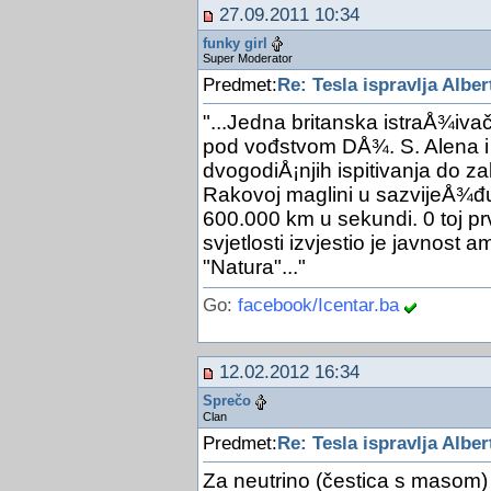
27.09.2011 10:34
funky girl
Super Moderator
Predmet:
Re: Tesla ispravlja Alber
"...Jedna britanska istraÅ¾iva
pod vođstvom DÅ¾. S. Alena i 
dvogodiÅ¡njih ispitivanja do z
Rakovoj maglini u sazvijeÅ¾đu
600.000 km u sekundi. 0 toj prv
svjetlosti izvjestio je javnost a
"Natura"..."
Go:
facebook/Icentar.ba
12.02.2012 16:34
Sprečo
Clan
Predmet:
Re: Tesla ispravlja Alber
Za neutrino (čestica s masom) 