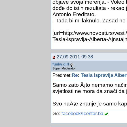
objave svoja merenja. - Voleo 
dođe do istih rezultata - rekao
Antonio Ereditato.
- Tada bi mi laknulo. Zasad ne 
[url=http://www.novosti.rs/ves
Tesla-ispravlja-Alberta-Ajnstajna
27.09.2011 09:38
funky girl
Super Moderator
Predmet:
Re: Tesla ispravlja Alber
Samo zato Å¡to nemamo načina
svjetlosti ne mora da znači da
Svo naÅ¡e znanje je samo kap
Go:
facebook/Icentar.ba