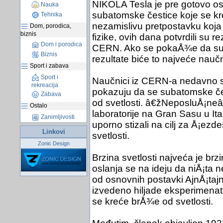
NIKOLA Tesla je pre gotovo os
Nauka
subatomske čestice koje se kr
Tehnika
nezamislivu pretpostavku koj
Dom, porodica,
biznis
fizike, ovih dana potvrdili su 
Dom i porodica
CERN. Ako se pokaÅ¾e da su na
Biznis
rezultate biće to najveće naučn
Sport i zabava
Sport i
Naučnici iz CERN-a nedavno su 
rekreacija
pokazuju da se subatomske če
Zabava
od svetlosti. â€žNeposluÅ¡neâ
Ostalo
laboratorije na Gran Sasu u Ital
Zanimljivosti
uporno stizali na cilj za Å¡ezd
Linkovi
svetlosti.
Zonic Design
Brzina svetlosti najveća je brz
oslanja se na ideju da niÅ¡ta 
od osnovnih postavki AjnÅ¡tajno
izvedeno hiljade eksperimenat
se kreće brÅ¾e od svetlosti.