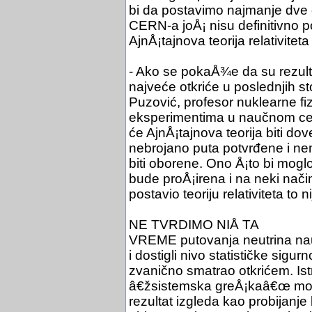
bi da postavimo najmanje dve o
CERN-a joÅ¡ nisu definitivno po
AjnÅ¡tajnova teorija relativitet
- Ako se pokaÅ¾e da su rezulta
najveće otkriće u poslednjih s
Puzović, profesor nuklearne fiz
eksperimentima u naučnom cen
će AjnÅ¡tajnova teorija biti d
nebrojano puta potvrđene i ne
biti oborene. Ono Å¡to bi moglo
bude proÅ¡irena i na neki nači
postavio teoriju relativiteta to 
NE TVRDIMO NIÅ TA
VREME putovanja neutrina nau
i dostigli nivo statističke sigu
zvanično smatrao otkrićem. Ist
â€žsistemska greÅ¡kaâ€œ mog
rezultat izgleda kao probijanje 