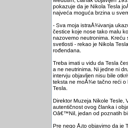
Međutim, članak objavljen 1932
pokazuje da je Nikola Tesla joÅ
najveća moguća brzina u svem
- Sva moja istraÅ¾ivanja ukaz
čestice koje nose tako malu 
nazovemo neutronima. Kreću se
svetlosti - rekao je Nikola Te
rođendana.
Treba imati u vidu da Tesla če
a ne neutrinima. Ni jedne ni d
intervju objavljen nisu bile ot
teksta ne moÅ¾e tačno reći o 
Tesla.
Direktor Muzeja Nikole Tesle, 
autentičnost ovog članka i ob
Oâ€™Nil, jedan od poznatih b
Pre nego Å¡to objavimo da je 