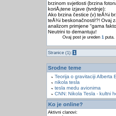
brzinom svjetlosti (brzina foto
koriÅ¡tene izjave (tvrdnje):
Ako brzina čestice (v) teÅ¾i br
teÅ¾i beskonačnosti!?! Ovaj z
analizom primjene "gama fakto
Neutrini to demantuju!
Ovaj post je ureden
1
puta. 
Stranice (1):
1
Srodne teme
Teorija o gravitaciji Alberta
nikola tesla
tesla medu avionima
CNN: Nikola Tesla - kultni h
Ko je online?
Aktivni clanovi: