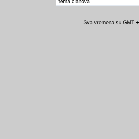
nema clanova
Sva vremena su GMT +02