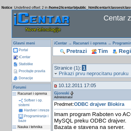
Notice
: Undefined offset: 2 in
/home2/icentarb/public_html/icentar/classes/cla
Centar 
Glavni meni
iCentar
→
Racunari i oprema
→
Programir
Pretrazi
Tim
Regis
Portal
iCentar
Statistike
Stranice (1):
1
Procitajte pravila
Prikazi prvu neprocitanu poruku
Donacije
10.12.2011 17:05
Forumi
Gjoreski
Racunari i oprema
Administrator
Softver i op.
Predmet:
ODBC drajver Blokira
sistemi
Hardver i mreze
Imam program Raboten vo ACC
Programiranje i
MySQL preku ODBC drajver.
baze
Bazata e stavena na server.
Nauka i tehnika