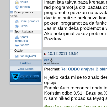
Imam ista takva baza krenata n
Nauka
red programot ja drzi bazata 
Tehnika
programot e povrzan na bazata
Dom, porodica,
biznis
dve tri minuti se prekinuva kon
Dom i porodica
pokreni programot za da funkci
Biznis
Jas mislam deka problemot e 
Sport i zabava
Ako nekoj imal vakov problem 
Sport i
Pozdrav
rekreacija
Zabava
Ostalo
10.12.2011 19:54
Zanimljivosti
zxz
Linkovi
Administrator
Predmet:
Re: ODBC drajver Blokir
Zonic Design
Rijetko kada mi se to znalo des
opciju
Enable Auto recconect onda to 
Koristim odbc 3.51 i Bazu sa 
Nisam nikad probao sa Mysq
Podrska samo putem foruma, jer sam