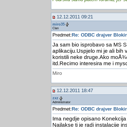
12.12.2011 09:21
miro35
Clan
Predmet:
Re: ODBC drajver Blokir
Ja sam bio isprobavo sa MS 
aplikaciju.Uspjelo mi je ali bih
koristili neke druge.Ako moÅ¾e
itd.Recimo interesira me i mysq
Miro
12.12.2011 18:47
zxz
Administrator
Predmet:
Re: ODBC drajver Blokir
Ima negdje opisano Konekcija
Najlakse ti je radi instalacije 