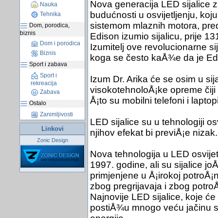
Nova generacija LED sijalice za
Nauka
budućnosti u osvijetljenju, koju
Tehnika
sistemom mlaznih motora, preds
Dom, porodica,
biznis
Edison izumio sijalicu, prije 13
Dom i porodica
Izumitelj ove revolucionarne sij
Biznis
koga se često kaÅ¾e da je Edi
Sport i zabava
Sport i
Izum Dr. Arika će se osim u sijal
rekreacija
visokotehnoloÅ¡ke opreme čiji
Zabava
Å¡to su mobilni telefoni i laptopi
Ostalo
Zanimljivosti
LED sijalice su u tehnologiji osv
Linkovi
njihov efekat bi previÅ¡e nizak.
Zonic Design
Nova tehnologija u LED osvijetlj
1997. godine, ali su sijalice joÅ
primjenjene u Å¡irokoj potroÅ¡n
zbog pregrijavaja i zbog potroÅ
Najnovije LED sijalice, koje će
postiÅ¾u mnogo veću jačinu svj