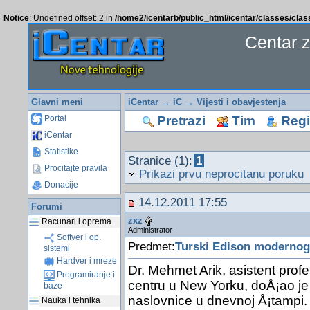
Notice
: Undefined offset: 2 in
/home2/icentarb/public_html/icentar/classes/cla
Centar 
Glavni meni
iCentar
→
iC
→
Vijesti i obavjestenja
Pretrazi
Tim
Regis
Portal
iCentar
Statistike
Stranice (1):
1
Procitajte pravila
Prikazi prvu neprocitanu poruku
Donacije
14.12.2011 17:55
Forumi
zxz
Racunari i oprema
Administrator
Softver i op.
Predmet:
Turski Edison modernog
sistemi
Hardver i mreze
Dr. Mehmet Arik, asistent pro
Programiranje i
centru u New Yorku, doÅ¡ao je 
baze
naslovnice u dnevnoj Å¡tampi.
Nauka i tehnika