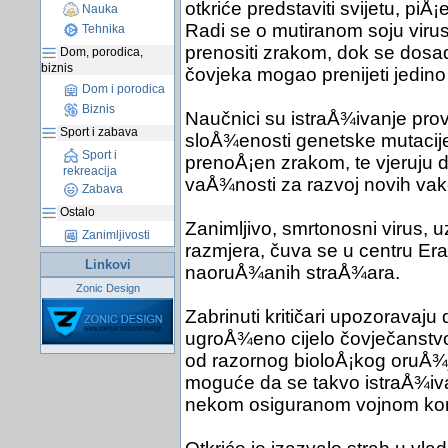
otkriće predstaviti svijetu, piÅ
Nauka
Radi se o mutiranom soju viru
Tehnika
prenositi zrakom, dok se dosad
Dom, porodica,
biznis
čovjeka mogao prenijeti jedino
Dom i porodica
Biznis
Naučnici su istraÅ¾ivanje prov
Sport i zabava
sloÅ¾enosti genetske mutacije
Sport i
prenoÅ¡en zrakom, te vjeruju d
rekreacija
vaÅ¾nosti za razvoj novih vakci
Zabava
Ostalo
Zanimljivo, smrtonosni virus, 
Zanimljivosti
razmjera, čuva se u centru Er
Linkovi
naoruÅ¾anih straÅ¾ara.
Zonic Design
Zabrinuti kritičari upozoravaj
ugroÅ¾eno cijelo čovječanstvo 
od razornog bioloÅ¡kog oruÅ¾ja
moguće da se takvo istraÅ¾ivan
nekom osiguranom vojnom ko