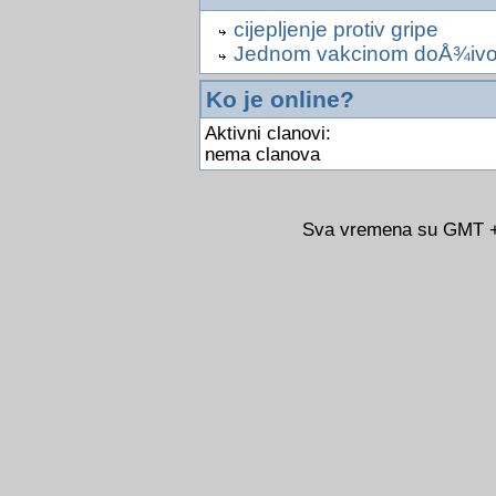
cijepljenje protiv gripe
Jednom vakcinom doÅ¾ivotno
Ko je online?
Aktivni clanovi:
nema clanova
Sva vremena su GMT +0