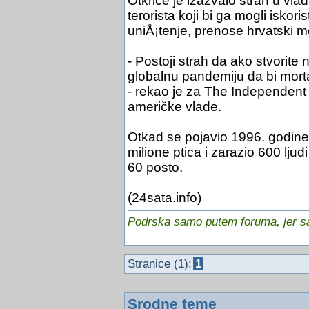
Otkriće je izazvalo strah u vla
terorista koji bi ga mogli isko
uniÅ¡tenje, prenose hrvatski me
- Postoji strah da ako stvorite 
globalnu pandemiju da bi mortali
- rekao je za The Independent 
američke vlade.
Otkad se pojavio 1996. godine 
milione ptica i zarazio 600 ljud
60 posto.
(24sata.info)
Podrska samo putem foruma, jer sam
Stranice (1):
1
Srodne teme