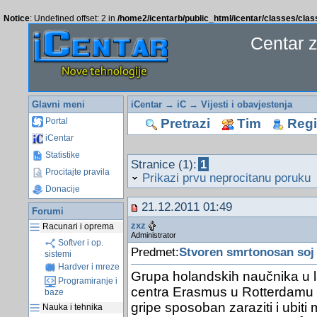
Notice
: Undefined offset: 2 in
/home2/icentarb/public_html/icentar/classes/cla
Centar 
Glavni meni
iCentar
→
iC
→
Vijesti i obavjestenja
Pretrazi
Tim
Regis
Portal
iCentar
Statistike
Stranice (1):
1
Procitajte pravila
Prikazi prvu neprocitanu poruku
Donacije
21.12.2011 01:49
Forumi
zxz
Racunari i oprema
Administrator
Softver i op.
Predmet:
Stvoren smrtonosan soj 
sistemi
Hardver i mreze
Grupa holandskih naučnika u l
Programiranje i
centra Erasmus u Rotterdamu st
baze
gripe sposoban zaraziti i ubiti 
Nauka i tehnika