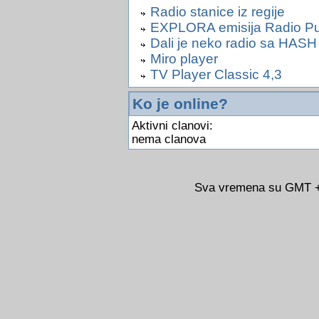
Radio stanice iz regije
EXPLORA emisija Radio Pu
Dali je neko radio sa HAS
Miro player
TV Player Classic 4,3
Ko je online?
Aktivni clanovi:
nema clanova
Sva vremena su GMT +0