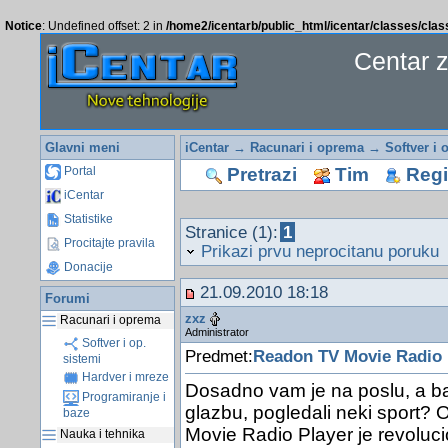
Notice
: Undefined offset: 2 in
/home2/icentarb/public_html/icentar/classes/cla
Centar 
Glavni meni
iCentar
→
Racunari i oprema
→
Softver i 
Pretrazi
Tim
Regis
Portal
iCentar
Statistike
Stranice (1):
1
Procitajte pravila
Prikazi prvu neprocitanu poruku
Donacije
21.09.2010 18:18
Forumi
zxz
Racunari i oprema
Administrator
Softver i op.
Predmet:
Readon TV Movie Radio P
sistemi
Hardver i mreze
Dosadno vam je na poslu, a baÅ
Programiranje i
glazbu, pogledali neki sport?
baze
Movie Radio Player je revolu
Nauka i tehnika