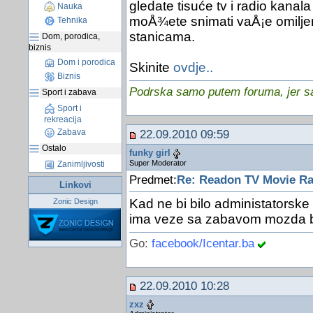
gledate tisuće tv i radio kanal
Nauka
moÅ¾ete snimati vaÅ¡e omiljen
Tehnika
stanicama.
Dom, porodica,
biznis
Dom i porodica
Skinite
ovdje..
Biznis
Podrska samo putem foruma, jer sam
Sport i zabava
Sport i
rekreacija
Zabava
22.09.2010 09:59
Ostalo
funky girl
Super Moderator
Zanimljivosti
Predmet:
Re: Readon TV Movie Rad
Linkovi
Kad ne bi bilo administatorske
Zonic Design
ima veze sa zabavom mozda bih
Go:
facebook/Icentar.ba
22.09.2010 10:28
zxz