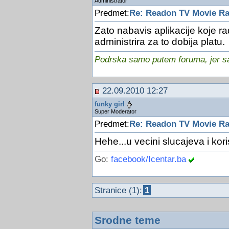
Administrator
Predmet:
Re: Readon TV Movie Rad
Zato nabavis aplikacije koje r
administrira za to dobija platu.
Podrska samo putem foruma, jer sam
22.09.2010 12:27
funky girl
Super Moderator
Predmet:
Re: Readon TV Movie Rad
Hehe...u vecini slucajeva i kori
Go:
facebook/Icentar.ba
Stranice (1):
1
Srodne teme