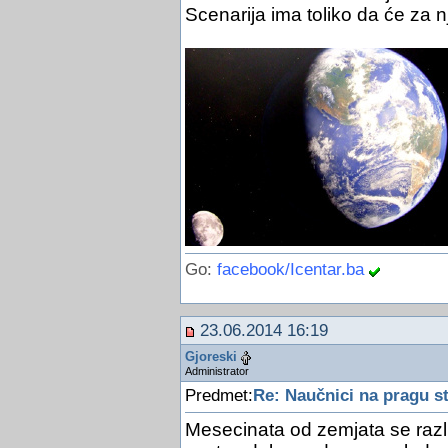
Scenarija ima toliko da će za n
Go:
facebook/Icentar.ba
23.06.2014 16:19
Gjoreski
Administrator
Predmet:
Re: Naučnici na pragu s
Mesecinata od zemjata se razli