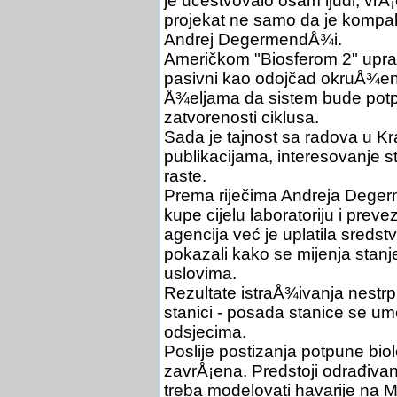
je učestvovalo osam ljudi, vrÅ
projekat ne samo da je kompakt
Andrej DegermendÅ¾i.
Američkom "Biosferom 2" upravlja
pasivni kao odojčad okruÅ¾ena
Å¾eljama da sistem bude potpu
zatvorenosti ciklusa.
Sada je tajnost sa radova u Kr
publikacijama, interesovanje 
raste.
Prema riječima Andreja Degerm
kupe cijelu laboratoriju i pre
agencija već je uplatila sredstv
pokazali kako se mijenja stan
uslovima.
Rezultate istraÅ¾ivanja nestr
stanici - posada stanice se umo
odsjecima.
Poslije postizanja potpune biol
zavrÅ¡ena. Predstoji odrađivan
treba modelovati havarije na 