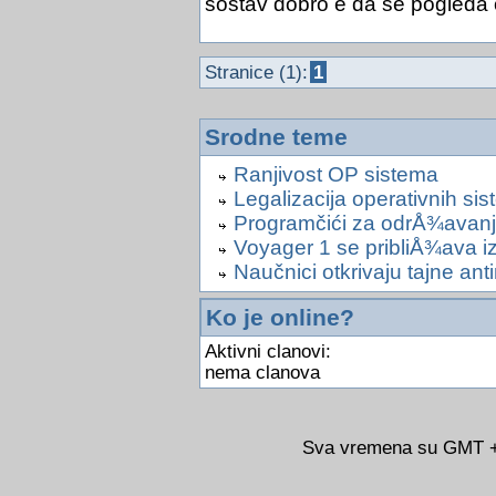
sostav dobro e da se pogleda 
Stranice (1):
1
Srodne teme
Ranjivost OP sistema
Legalizacija operativnih si
Programčići za odrÅ¾avanj
Voyager 1 se pribliÅ¾ava i
Naučnici otkrivaju tajne anti
Ko je online?
Aktivni clanovi:
nema clanova
Sva vremena su GMT +0