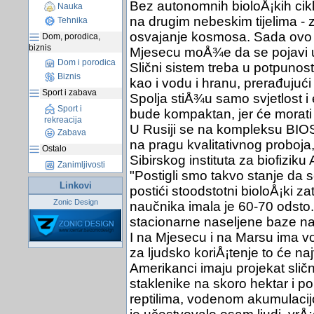
Bez autonomnih bioloÅ¡kih cik
Nauka
na drugim nebeskim tijelima - z
Tehnika
osvajanje kosmosa. Sada ovo pi
Dom, porodica,
biznis
Mjesecu moÅ¾e da se pojavi us
Dom i porodica
Slični sistem treba u potpunos
Biznis
kao i vodu i hranu, prerađujuć
Sport i zabava
Spolja stiÅ¾u samo svjetlost i
Sport i
bude kompaktan, jer će morati
rekreacija
U Rusiji se na kompleksu BIOS
Zabava
na pragu kvalitativnog proboj
Ostalo
Sibirskog instituta za biofizi
Zanimljivosti
"Postigli smo takvo stanje da 
Linkovi
postići stoodstotni bioloÅ¡ki z
Zonic Design
naučnika imala je 60-70 odsto.
stacionarne naseljene baze na
I na Mjesecu i na Marsu ima vo
za ljudsko koriÅ¡tenje to će naj
Amerikanci imaju projekat sli
staklenike na skoro hektar i 
reptilima, vodenom akumulacijo