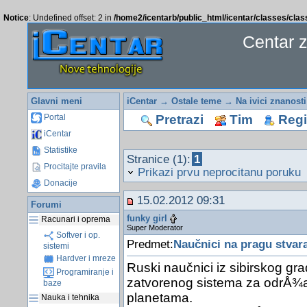
Notice
: Undefined offset: 2 in
/home2/icentarb/public_html/icentar/classes/cla
Centar 
Glavni meni
iCentar
→
Ostale teme
→
Na ivici znanosti
Pretrazi
Tim
Regis
Portal
iCentar
Statistike
Stranice (1):
1
Procitajte pravila
Prikazi prvu neprocitanu poruku
Donacije
15.02.2012 09:31
Forumi
funky girl
Racunari i oprema
Super Moderator
Softver i op.
Predmet:
Naučnici na pragu stvar
sistemi
Hardver i mreze
Ruski naučnici iz sibirskog gr
Programiranje i
zatvorenog sistema za odrÅ¾a
baze
planetama.
Nauka i tehnika