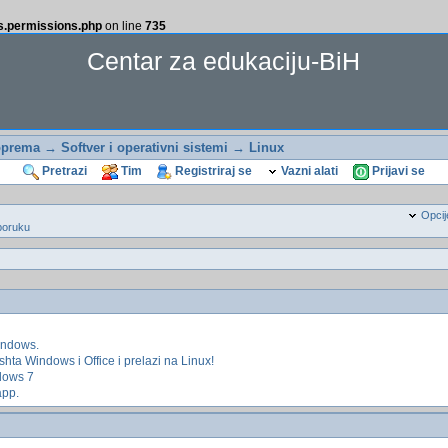
ss.permissions.php
on line
735
Centar za edukaciju-BiH
oprema
→
Softver i operativni sistemi
→
Linux
Pretrazi
Tim
Registriraj se
Vazni alati
Prijavi se
Opcij
poruku
indows.
ta Windows i Office i prelazi na Linux!
dows 7
app.