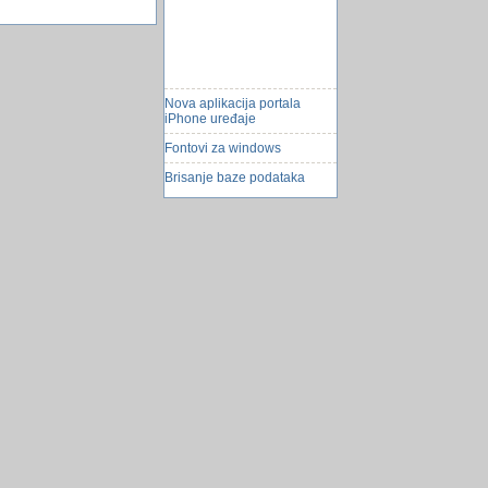
Nova aplikacija portala
iPhone uređaje
Fontovi za windows
Brisanje baze podataka
Četiri asteroida proÅ¡la
pored Zemlje u sedam dana
robot patrolira parkom
Čokolada će uskoro koÅ¡tati
kao zlato
Novi brend na trÅ¾iÅ¡tu
mobilnih komunikacija u BiH
BeforeUpdate
seksualno obrazovanje u
danskoj
Za sve Renaulte i Dacije -
Veliki servis za 599 KM
Problem sa pretragom