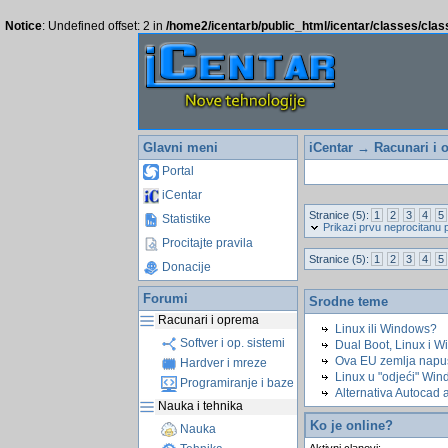
Notice
: Undefined offset: 2 in
/home2/icentarb/public_html/icentar/classes/cla
Glavni meni
iCentar
→
Racunari i 
Portal
iCentar
Stranice (5):
1
2
3
4
5
Statistike
Prikazi prvu neprocitanu 
Procitajte pravila
Stranice (5):
1
2
3
4
5
Donacije
Forumi
Srodne teme
Racunari i oprema
Linux ili Windows?
Softver i op. sistemi
Dual Boot, Linux i W
Ova EU zemlja napush
Hardver i mreze
Linux u "odjeći" Win
Programiranje i baze
Alternativa Autocad 
Nauka i tehnika
Ko je online?
Nauka