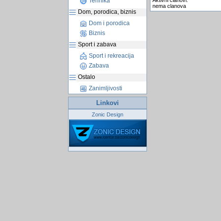
Aktivni clanovi:
Tehnika
nema clanova
Dom, porodica, biznis
Dom i porodica
Biznis
Sport i zabava
Sport i rekreacija
Zabava
Ostalo
Zanimljivosti
Linkovi
Zonic Design