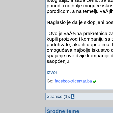
fotografija, a sada ćemo, sara
ponuditi najbolje moguće iskustv
porodicom, a na temelju vaÅ¡ih
Naglasio je da je sklopljeni 
"Ovo je vaÅ¾na prekretnica za
kupili proizvod i kompaniju sa 
poduhvate, ako ih uopće ima. 
omogućava najbolje iskustvo dij
spajanje ove dvije kompanije d
saopćenju.
Izvor
Go:
facebook/Icentar.ba
Stranice (1):
1
Srodne teme