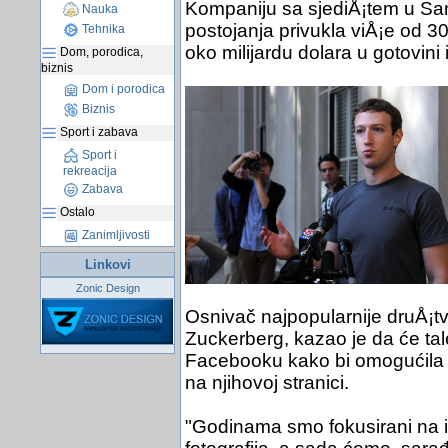
Kompaniju sa sjediÅ¡tem u San 
Nauka
postojanja privukla viÅ¡e od 30
Tehnika
oko milijardu dolara u gotovin
Dom, porodica,
biznis
Dom i porodica
Biznis
Sport i zabava
Sport i
rekreacija
Zabava
Ostalo
Zanimljivosti
Linkovi
Zonic Design
Osnivač najpopularnije druÅ¡t
Zuckerberg, kazao je da će tal
Facebooku kako bi omogućila joÅ
na njihovoj stranici.
"Godinama smo fokusirani na iz