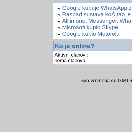
Google kupuje WhatsApp za
Raspad sustava koÅ¡tao je 
All in one. Messenger, Wha
Microsoft kupio Skype
Google kupio Motorolu
Ko je online?
Aktivni clanovi:
nema clanova
Sva vremena su GMT +0