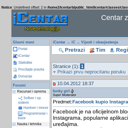
Notice
: Undefined offset: 2 in
/home2/icentarb/public_html/icentar/classes/cla
Centar 
Glavni meni
iCentar
→
iC
→
Vijesti i obavjestenja
Pretrazi
Tim
Regis
Portal
iCentar
Statistike
Stranice (1):
1
Procitajte pravila
Prikazi prvu neprocitanu poruku
Donacije
10.04.2012 18:37
Forumi
funky girl
Racunari i oprema
Super Moderator
Softver i op.
Predmet:
Facebook kupio Instagra
sistemi
Hardver i mreze
Facebook je na oficijelnom bl
Programiranje i
Instagrama, popularne aplikacij
baze
uređajima.
Nauka i tehnika