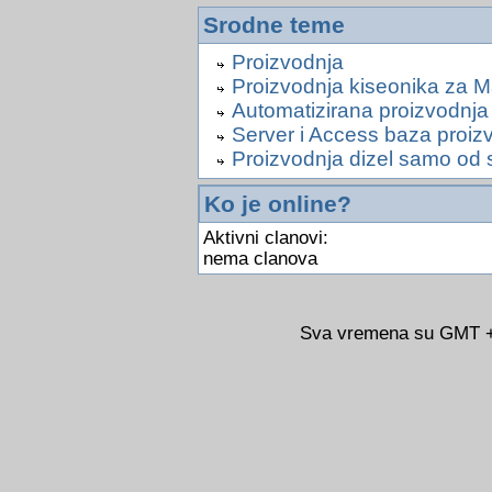
Srodne teme
Proizvodnja
Proizvodnja kiseonika za M
Automatizirana proizvodnja
Server i Access baza proiz
Proizvodnja dizel samo od 
Ko je online?
Aktivni clanovi:
nema clanova
Sva vremena su GMT +0