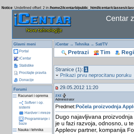
Notice
: Undefined offset: 2 in
/home2/icentarb/public_html/icentar/classes/cla
Centar 
Glavni meni
iCentar
→
Tehnika
→
Sat/TV
Pretrazi
Tim
Regis
Portal
iCentar
Statistike
Stranice (1):
1
Procitajte pravila
Prikazi prvu neprocitanu poruku
Donacije
29.05.2012 11:20
Forumi
zxz
Racunari i oprema
Administrator
Softver i op.
Predmet:
Počela proizvodnja Appl
sistemi
Hardver i mreze
Dugo najavljivana proizvodnja
Programiranje i
je u fazi razvoja, odnosno, u t
baze
Appleov partner, kompanija F
Nauka i tehnika