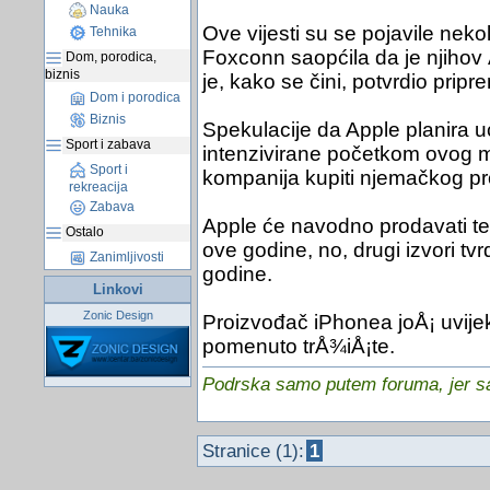
Nauka
Ove vijesti su se pojavile nek
Tehnika
Foxconn saopćila da je njiho
Dom, porodica,
biznis
je, kako se čini, potvrdio prip
Dom i porodica
Biznis
Spekulacije da Apple planira uć
Sport i zabava
intenzivirane početkom ovog 
Sport i
kompanija kupiti njemačkog pr
rekreacija
Zabava
Apple će navodno prodavati tel
Ostalo
ove godine, no, drugi izvori tv
Zanimljivosti
godine.
Linkovi
Zonic Design
Proizvođač iPhonea joÅ¡ uvijek
pomenuto trÅ¾iÅ¡te.
Podrska samo putem foruma, jer sam
Stranice (1):
1