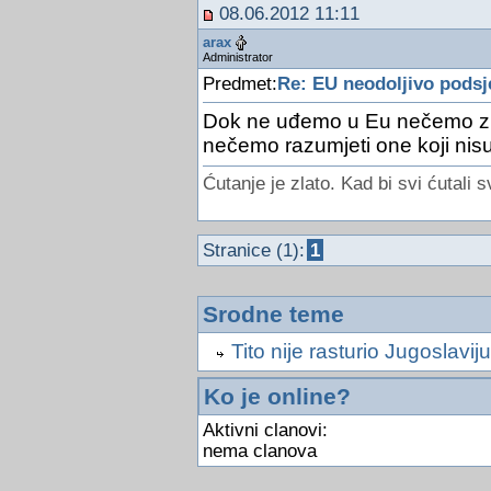
08.06.2012 11:11
arax
Administrator
Predmet:
Re: EU neodoljivo podsj
Dok ne uđemo u Eu nečemo zna
nečemo razumjeti one koji nis
Ćutanje je zlato. Kad bi svi ćutali s
Stranice (1):
1
Srodne teme
Tito nije rasturio Jugoslaviju
Ko je online?
Aktivni clanovi:
nema clanova