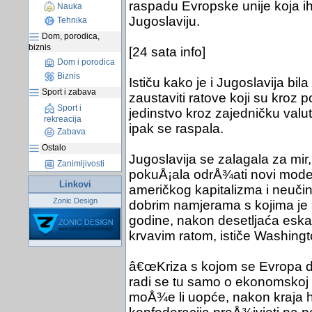
raspadu Evropske unije koja i
Nauka
Jugoslaviju.
Tehnika
Dom, porodica,
biznis
[24 sata info]
Dom i porodica
Biznis
Ističu kako je i Jugoslavija bi
Sport i zabava
zaustaviti ratove koji su kroz po
Sport i
jedinstvo kroz zajedničku valut
rekreacija
ipak se raspala.
Zabava
Ostalo
Jugoslavija se zalagala za mir,
Zanimljivosti
pokuÅ¡ala odrÅ¾ati novi model 
Linkovi
američkog kapitalizma i neučin
Zonic Design
dobrim namjerama s kojima je 
godine, nakon desetljaća eska
krvavim ratom, ističe Washingt
â€œKriza s kojom se Evropa d
radi se tu samo o ekonomskoj i f
moÅ¾e li uopće, nakon kraja h