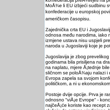
konfederacija preÅ¾ivjeti na p
MoÅ¾e li EU izbjeći sudbinu s
konfederacije u europskoj povi
američkom časopisu.
Zajednička crta EU i Jugoslavi
odnosa među narodima, iako ni
izmjene ustava nisu uspjeli p
naroda u Jugoslaviji koje je po
Jugoslavija je zbog prevelik
godinama bila prisiljena na dra
na naplatu, mjere Å¡tednje bile s
sličnom se poloÅ¾aju nalazi i d
Evropa zapela sa svojom konfed
političkom, a ni u ekonomskom 
Postoje dvije opcije. Prva je ra
odnosno "viÅ¡e Evrope" - konc
najčeÅ¡će koriste kao recept z