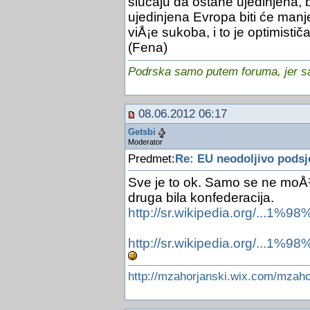
slučaju da ostane ujedinjena,
ujedinjena Evropa biti će man
viÅ¡e sukoba, i to je optimisti
(Fena)
Podrska samo putem foruma, jer sam
08.06.2012 06:17
Getsbi
Moderator
Predmet:
Re: EU neodoljivo podsj
Sve je to ok. Samo se ne moÅ¾e 
druga bila konfederacija.
http://sr.wikipedia.org/...1%
http://sr.wikipedia.org/...1%
http://mzahorjanski.wix.com/mzaho