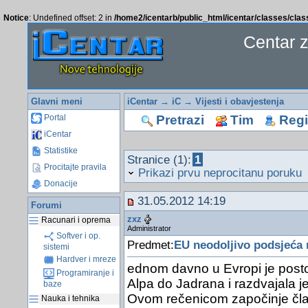
Notice
: Undefined offset: 2 in
/home2/icentarb/public_html/icentar/classes/cla
Centar 
Glavni meni
iCentar
→
iC
→
Vijesti i obavjestenja
Pretrazi
Tim
Regis
Portal
iCentar
Statistike
Stranice (1):
1
Procitajte pravila
Prikazi prvu neprocitanu poruku
Donacije
31.05.2012 14:19
Forumi
zxz
Racunari i oprema
Administrator
Softver i op.
Predmet:
EU neodoljivo podsjeća 
sistemi
Hardver i mreze
ednom davno u Evropi je posto
Programiranje i
Alpa do Jadrana i razdvajala 
baze
Ovom rečenicom započinje čla
Nauka i tehnika