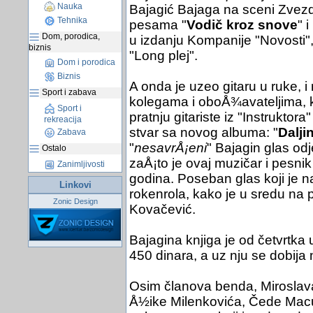
Nauka
Bajagić Bajaga na sceni Zvezda
Tehnika
pesama "
Vodič kroz snove
" 
Dom, porodica,
u izdanju Kompanije "Novosti"
biznis
"Long plej".
Dom i porodica
Biznis
A onda je uzeo gitaru u ruke, i 
Sport i zabava
kolegama i oboÅ¾avateljima, ko
Sport i
pratnju gitariste iz "Instrukt
rekreacija
stvar sa novog albuma: "
Dalji
Zabava
"
nesavrÅ¡eni
" Bajagin glas od
Ostalo
zaÅ¡to je ovaj muzičar i pesnik
Zanimljivosti
godina. Poseban glas koji je na
Linkovi
rokenrola, kako je u sredu na
Zonic Design
Kovačević.
Bajagina knjiga je od četvrtka 
450 dinara, a uz nju se dobija 
Osim članova benda, Miroslav
Å½ike Milenkovića, Čede Macu