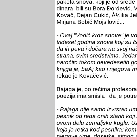
paketa snova, koji je od srede
dinara, bili su Bora Đorđević, 
Kovač, Dejan Cukić, Å½ika Jeli
Mirjana Bobić Mojsilović...
-
Ovaj "Vodič kroz snove" je vo
trideset godina snova koji su čes
da ih peva i dočara na svoj na
strana, svim sredstvima. Jeda
naročito tokom devedesetih go
knjiga je, baÅ¡ kao i njegova
rekao je Kovačević.
Bajaga je, po rečima profesor
poezija ima smisla i da je pot
-
Bajaga nije samo izvrstan umet
pesnik od reda onih starih koji 
ovom delu zemaljske kugle. Uz
koja je retka kod pesnika: kom
njegove rime, dosetke, sitnog