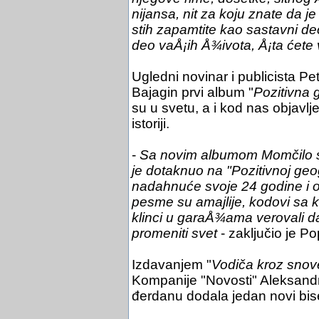
nijansa, nit za koju znate da je
stih zapamtite kao sastavni de
deo vaÅ¡ih Å¾ivota, Å¡ta ćete v
Ugledni novinar i publicista Pe
Bajagin prvi album "
Pozitivna 
su u svetu, a i kod nas objavlj
istoriji.
-
Sa novim albumom Momčilo se
je dotaknuo na "Pozitivnoj geog
nadahnuće svoje 24 godine i 
pesme su amajlije, kodovi sa k
klinci u garaÅ¾ama verovali da
promeniti svet
- zaključio je Po
Izdavanjem "
Vodiča kroz snov
Kompanije "Novosti" Aleksand
đerdanu dodala jedan novi bise