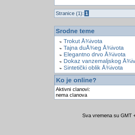
Stranice (1):
1
Srodne teme
Trokut Å¾ivota
Tajna duÅ¾eg Å¾ivota
Elegantno drvo Å¾ivota
Dokaz vanzemaljskog Å¾iv
Sintetički oblik Å¾ivota
Ko je online?
Aktivni clanovi:
nema clanova
Sva vremena su GMT +0