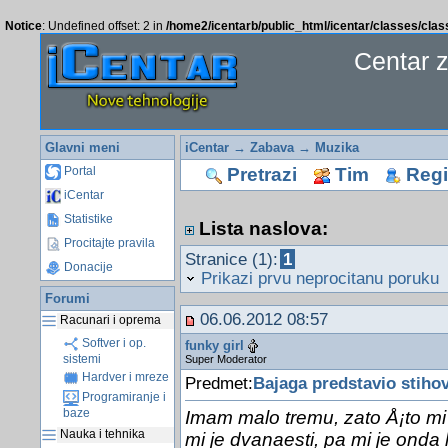
Notice
: Undefined offset: 2 in
/home2/icentarb/public_html/icentar/classes/cla
Centar 
Glavni meni
iCentar
→
Zabava
→
Muzika
Pretrazi
Tim
Regis
Portal
iCentar
Statistike
Lista naslova:
Procitajte pravila
Stranice (1):
1
Donacije
Prikazi prvu neprocitanu poruku
Forumi
06.06.2012 08:57
Racunari i oprema
Softver i op.
funky girl
sistemi
Super Moderator
Hardver i mreze
Predmet:
Bajaga predstavio stiho
Programiranje i
baze
Imam malo tremu, zato Å¡to mi 
Nauka i tehnika
mi je dvanaesti, pa mi je onda