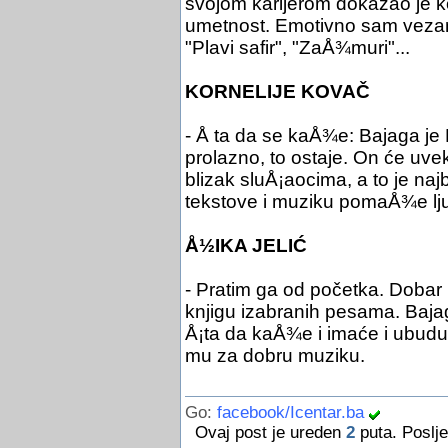
svojom karijerom dokazao je ko
umetnost. Emotivno sam vezan
"Plavi safir", "ZaÅ¾muri"...
KORNELIJE KOVAČ
- Å ta da se kaÅ¾e: Bajaga je 
prolazno, to ostaje. On će uv
blizak sluÅ¡aocima, a to je najb
tekstove i muziku pomaÅ¾e lj
Å½IKA JELIĆ
- Pratim ga od početka. Dobar po
knjigu izabranih pesama. Bajag
Å¡ta da kaÅ¾e i imaće i ubudu
mu za dobru muziku.
Go:
facebook/Icentar.ba
Ovaj post je ureden
2
puta. Poslje