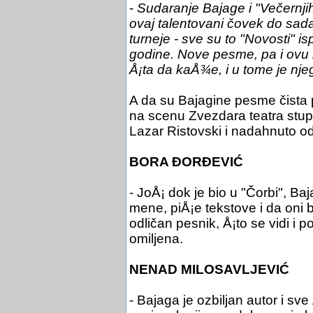
-
Sudaranje Bajage i "Večernji
ovaj talentovani čovek do sada
turneje - sve su to "Novosti" i
godine. Nove pesme, pa i ovu k
Å¡ta da kaÅ¾e, i u tome je nje
A da su Bajagine pesme čista po
na scenu Zvezdara teatra stupio
Lazar Ristovski i nadahnuto od
BORA ĐORĐEVIĆ
- JoÅ¡ dok je bio u "Čorbi", Baj
mene, piÅ¡e tekstove i da oni 
odličan pesnik, Å¡to se vidi i 
omiljena.
NENAD MILOSAVLJEVIĆ
- Bajaga je ozbiljan autor i sv