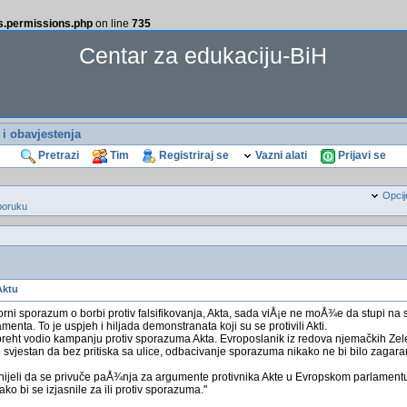
ss.permissions.php
on line
735
Centar za edukaciju-BiH
i i obavjestenja
Pretrazi
Tim
Registriraj se
Vazni alati
Prijavi se
Opcij
poruku
Aktu
rni sporazum o borbi protiv falsifikovanja, Akta, sada viÅ¡e ne moÅ¾e da stupi na s
enta. To je uspjeh i hiljada demonstranata koji su se protivili Akti.
lbreht vodio kampanju protiv sporazuma Akta. Evroposlanik iz redova njemačkih Ze
kako svjestan da bez pritiska sa ulice, odbacivanje sporazuma nikako ne bi bilo zagar
inijeli da se privuče paÅ¾nja za argumente protivnika Akte u Evropskom parlamentu 
ako bi se izjasnile za ili protiv sporazuma."