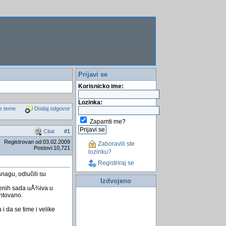
Prijavi se
Korisnicko ime:
Lozinka:
e teme
Dodaj odgovor
Zapamti me?
Citat
#
1
Registrovan od:03.02.2009
Zaboravili ste
Postovi:10,721
lozinku?
Registriraj se
nagu, odlučili su
Izdvojeno
lenih sada uÅ¾iva u
antovano.
i da se time i velike