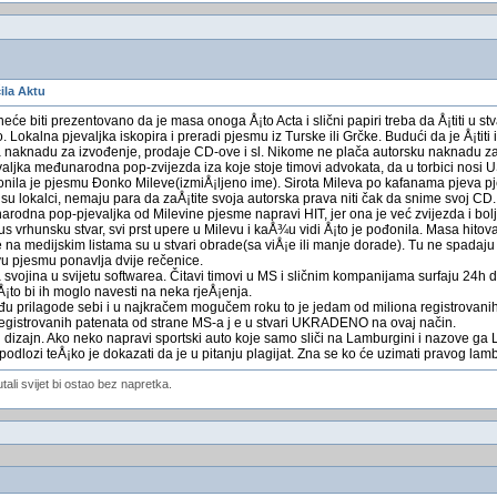
ila Aktu
e biti prezentovano da je masa onoga Å¡to Acta i slični papiri treba da Å¡titi u stv
kalna pjevaljka iskopira i preradi pjesmu iz Turske ili Grčke. Budući da je Å¡titi in
 naknadu za izvođenje, prodaje CD-ove i sl. Nikome ne plača autorsku naknadu za 
valjka međunarodna pop-zvijezda iza koje stoje timovi advokata, da u torbici nosi 
nila je pjesmu Đonko Mileve(izmiÅ¡ljeno ime). Sirota Mileva po kafanama pjeva pj
su lokalci, nemaju para da zaÅ¡tite svoja autorska prava niti čak da snime svoj CD.
dna pop-pjevaljka od Milevine pjesme napravi HIT, jer ona je već zvijezda i bolj
vrhunsku stvar, svi prst upere u Milevu i kaÅ¾u vidi Å¡to je pođonila. Masa hitov
na medijskim listama su u stvari obrade(sa viÅ¡e ili manje dorade). Tu ne spadaju 
avu pjesmu ponavlja dvije rečenice.
a svojina u svijetu softwarea. Čitavi timovi u MS i sličnim kompanijama surfaju 24
¡to bi ih moglo navesti na neka rjeÅ¡enja.
 prilagode sebi i u najkračem mogučem roku to je jedam od miliona registrovanih
registrovanih patenata od strane MS-a j e u stvari UKRADENO na ovaj način.
d dizajn. Ako neko napravi sportski auto koje samo sliči na Lamburgini i nazove ga 
odlozi teÅ¡ko je dokazati da je u pitanju plagijat. Zna se ko će uzimati pravog lamb
utali svijet bi ostao bez napretka.