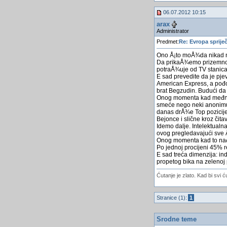
06.07.2012 10:15
arax
Administrator
Predmet:
Re: Evropa spriječ
Ono Å¡to moÅ¾da nikad neć
Da prikaÅ¾emo prizemno. Lo
potraÅ¾uje od TV stanica
E sad prevedite da je pje
American Express, a pođo
brat Begzudin. Budući da 
Onog momenta kad međnaro
smeće nego neki anonimus 
danas drÅ¾e Top pozicije 
Bejonce i slične kroz čit
Idemo dalje. Intelektualn
ovog pregledavajući sve Å
Onog momenta kad to nađu
Po jednoj procijeni 45% 
E sad treća dimenzija: in
propetog bika na zelenoj p
Ćutanje je zlato. Kad bi svi ć
Stranice (1):
1
Srodne teme