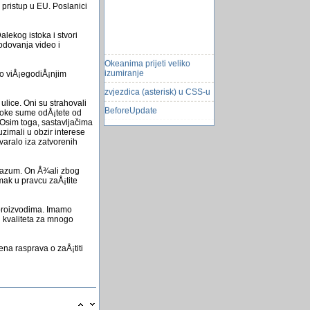
pristup u EU. Poslanici
lekog istoka i stvori
odovanja video i
Okeanima prijeti veliko
izumiranje
ao viÅ¡egodiÅ¡njim
zvjezdica (asterisk) u CSS-u
ulice. Oni su strahovali
BeforeUpdate
isoke sume odÅ¡tete od
 Osim toga, sastavljačima
balthazar - robot za
uzimali u obzir interese
kozmetiku
varalo iza zatvorenih
Galaxy S4 zoom
orazum. On Å¾ali zbog
86-DOS prethodnik MS-
ak u pravcu zaÅ¡tite
DOSa
Dodatne usluge fiksne
telefonije
 proizvodima. Imamo
g kvaliteta za mnogo
Svakog mjeseca 1.000
nezaposlenih viÅ¡e
ena rasprava o zaÅ¡titi
Koliko dobro vase racunalo
pokreće Windows OS!
runtime access2003
Bec fajlovi Programiranje