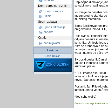
Tehnika
UspjeÅ¡no djelovanje jav
su ozbiljno shvatili građ
Dom, porodica, biznis
Dom i porodica
Pri tom je na početku post
međunarodne standarde u 
Biznis
muzičkog materijala.
Sport i zabava
Samo falsifikovanjem proi
Sport i rekreacija
pregovorima između EU, S
Zabava
Prije svih su korisnici in
Ostalo
od jače cenzure interneta
korisnika. Umjesto toga, 
Zanimljivosti
Akte se prebacivalo da su 
zemalja u razvoju i zemal
Linkovi
vrata i daleko od očiju jav
Zonic Design
Evropski poslanik Daniel
odluke Evropskog parlame
autorskih prava.
"U EU imamo oko 10.000 r
milione potroÅ¡ača čije j
novca. Danas smo prokoc
Poslanik Jan Filip Albreh
intelektualnog vlasniÅ¡tva
(deutsche welle)
Podrska samo putem foruma, j