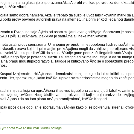
nog mnjenja na glasanje o sporazumu Akta Albreht vidi kao potvrdu za demokratski 
ane, kaÅ¾e Albreht.
ojala samo dobra namjera. Akta je trebalo da suzbije uvoz falsifikovanih marki sa Da
borbi protiv povrede autorskih prava na internetu, na primjer kod ilegalnog daunl
zvoda u Evropi nastaje Å¡teta od osam milijardi evra godiÅ¡nje. Sporazum je nast
AD i joÅ¡ 11 drÅ¾ava. Ipak Akta je sadrÅ¾ala i neke manjkavosti.
terneta ustali protiv sporazuma. U mnogim evropskim metropoloma ljudi su izaÅ¡li na 
 i vlasnika prava koji bi i pri manjim prekrÅ¡ajima mogli da zahtjevaju pretjerano v
protivnici Akte su predloÅ¾ili da se snaÅ¾nije gone ponuđači ilegalnih sadrÅ¾aja.
viÅ¡e nego Å¡to je potrebno izlazili u susret prijedlozima industrije, a da su manje 
ja na pragu industrijskog razvoja. Takođe je kritikovano Å¡to se o sporazumu prego
nosti.
 Kaspari iz njemačke HriÅ¡ćansko-demokratske unije ne gleda toliko kritički na sp
nta. Jer, sporazum je, kako kaÅ¾e, uprkos svim nedostacima mogao da znači pom
adnih mjesta koja su ugroÅ¾ena ili su već izgubljena zahvaljujući falsifikovanim
e zdravlje ugroÅ¾eno zbog falsifikovanih proizvoda ili koji kupuju proizvode loÅ¡ije
kali Å¡ansu da na tom planu neÅ¡to promijenimo", kaÅ¾e Kaspari.
t ipak ističe da je odbijanje sporazuma vaÅ¾no kako bi se pokrenula iskrena i otvor
.
er samo tako i ostali imaju koristi od toga.