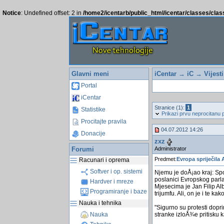
Notice
: Undefined offset: 2 in
/home2/icentarb/public_html/icentar/classes/cla
Glavni meni
iCentar
→
iC
→
Vijest
Portal
iCentar
Stranice (1):
1
Statistike
Prikazi prvu neprocitanu 
Procitajte pravila
04.07.2012 14:26
Donacije
zxz
Administrator
Forumi
Predmet:
Evropa spriječila 
Racunari i oprema
Softver i op. sistemi
Njemu je doÅ¡ao kraj: Spo
poslanici Evropskog parlam
Hardver i mreze
Mjesecima je Jan Filip A
Programiranje i baze
trijumfu. Ali, on je i te 
Nauka i tehnika
"Sigurno su protesti dopr
stranke izloÅ¾e pritisku k
Nauka