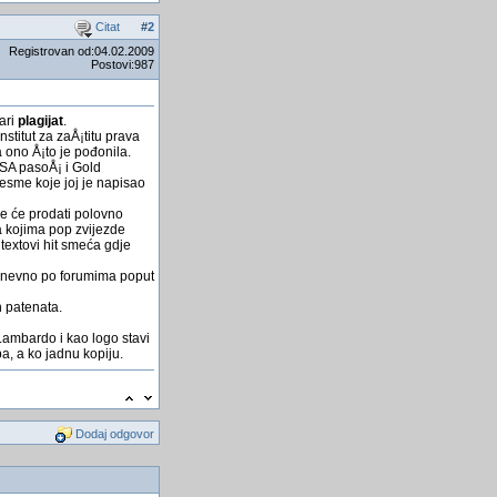
platili cjepivo a dobili
Citat
#
2
Å¡ećernu vodicu
Registrovan od:04.02.2009
winCE.Net i Serial com
Postovi:987
import csv datoteke
ari
plagijat
.
Nintendo Wii 2
stitut za zaÅ¡titu prava
ono Å¡to je pođonila.
Mrtvo more se isuÅ¡uje
USA pasoÅ¡ i Gold
esme koje joj je napisao
Access i internet
Boje u rejtingu
e će prodati polovno
a kojima pop zvijezde
Članovima ekspedicije na
textovi hit smeća gdje
Antarktiku smanjio se mozak
h dnevno po forumima poput
MWC 2015 - 10 najboljih
novih pametnih telefona na
 patenata.
svijetu
Lambardo i kao logo stavi
a, a ko jadnu kopiju.
Dodaj odgovor