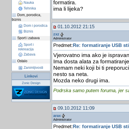
formatira.
Nauka
ima li lijeka?
Tehnika
Dom, porodica,
biznis
Dom i porodica
01.10.2012 21:15
Biznis
zxz
Sport i zabava
Administrator
Predmet:
Re: formatiranje USB st
Sport i
rekreacija
Vjerovatno ima ako je ispravan
Zabava
Ima dosta alata za formatiranje
Ostalo
Nemam neki koji bi ti preporuci
Zanimljivosti
nesto sa neta.
Linkovi
Mozda neko drugi ima.
Zonic Design
Podrska samo putem foruma, jer sam
09.10.2012 11:09
arax
Administrator
Predmet:
Re: formatiranje USB st