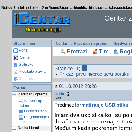
Notice
: Undefined offset: 2 in
/home2/icentarb/public_html/icentar/classes/cla
Centar 
Glavni meni
iCentar
→
Racunari i oprema
→
Hardver i
Pretrazi
Tim
Regis
Portal
iCentar
Statistike
Stranice (1):
1
Procitajte pravila
Prikazi prvu neprocitanu poruku
Donacije
01.10.2012 20:28
Forumi
skahu
Racunari i oprema
Clan
Softver i op.
Predmet:
formatiranje USB stika
sistemi
Hardver i mreze
Imam dva usb stika koji su po s
Programiranje i
ih računar ne prepoznaje i traÅ
baze
Međutim kada pokrenem formati
Nauka i tehnika