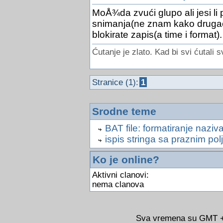
MoÅ¾da zvući glupo ali jesi li
snimanja(ne znam kako drugači
blokirate zapis(a time i format).
Ćutanje je zlato. Kad bi svi ćutali s
Stranice (1):
1
Srodne teme
BAT file: formatiranje naz
ispis stringa sa praznim polj
Ko je online?
Aktivni clanovi:
nema clanova
Sva vremena su GMT +0