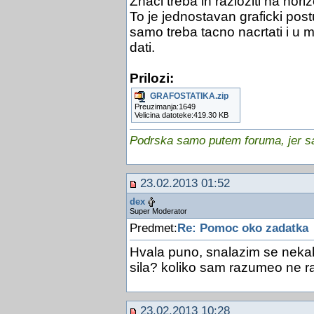
Znaci treba ih razloziti na horiz
To je jednostavan graficki postu
samo treba tacno nacrtati i u mj
dati.
Prilozi:
GRAFOSTATIKA.zip
Preuzimanja:1649
Velicina datoteke:419.30 KB
Podrska samo putem foruma, jer sam
23.02.2013 01:52
dex
Super Moderator
Predmet:
Re: Pomoc oko zadatka
Hvala puno, snalazim se neka
sila? koliko sam razumeo ne r
23.02.2013 10:28