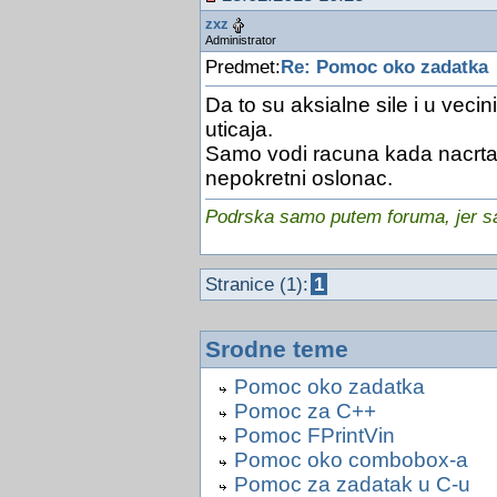
zxz
Administrator
Predmet:
Re: Pomoc oko zadatka
Da to su aksialne sile i u veci
uticaja.
Samo vodi racuna kada nacrta
nepokretni oslonac.
Podrska samo putem foruma, jer sam
Stranice (1):
1
Srodne teme
Pomoc oko zadatka
Pomoc za C++
Pomoc FPrintVin
Pomoc oko combobox-a
Pomoc za zadatak u C-u