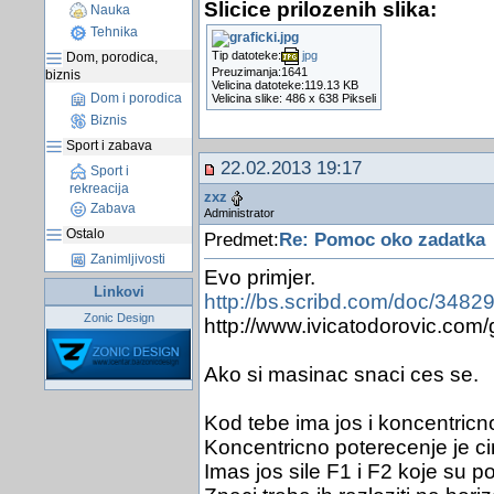
Slicice prilozenih slika:
Nauka
Tehnika
Tip datoteke:
jpg
Dom, porodica,
Preuzimanja:1641
biznis
Velicina datoteke:119.13 KB
Dom i porodica
Velicina slike: 486 x 638 Pikseli
Biznis
Sport i zabava
22.02.2013 19:17
Sport i
rekreacija
zxz
Zabava
Administrator
Ostalo
Predmet:
Re: Pomoc oko zadatka
Zanimljivosti
Evo primjer.
Linkovi
http://bs.scribd.com/doc/348
Zonic Design
http://www.ivicatodorovic.com
Ako si masinac snaci ces se.
Kod tebe ima jos i koncentricno
Koncentricno poterecenje je ci
Imas jos sile F1 i F2 koje su p