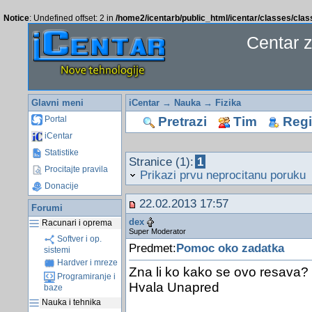
Notice
: Undefined offset: 2 in
/home2/icentarb/public_html/icentar/classes/cla
Centar 
Glavni meni
iCentar
→
Nauka
→
Fizika
Pretrazi
Tim
Regis
Portal
iCentar
Statistike
Stranice (1):
1
Procitajte pravila
Prikazi prvu neprocitanu poruku
Donacije
22.02.2013 17:57
Forumi
dex
Racunari i oprema
Super Moderator
Softver i op.
Predmet:
Pomoc oko zadatka
sistemi
Hardver i mreze
Zna li ko kako se ovo resava?
Programiranje i
Hvala Unapred
baze
Nauka i tehnika