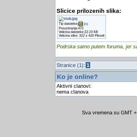
Slicice prilozenih slika:
Tip datoteke:
jpg
Preuzimanja:472
Velicina datoteke:22.23 KB
Velicina slike: 322 x 420 Pikseli
Podrska samo putem foruma, jer sam
Stranice (1):
1
Ko je online?
Aktivni clanovi:
nema clanova
Sva vremena su GMT +02