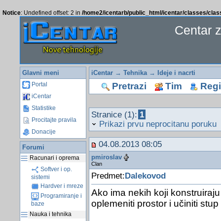
Notice
: Undefined offset: 2 in
/home2/icentarb/public_html/icentar/classes/cla
Centar 
Glavni meni
iCentar
→
Tehnika
→
Ideje i nacrti
Pretrazi
Tim
Regis
Portal
iCentar
Statistike
Stranice (1):
1
Procitajte pravila
Prikazi prvu neprocitanu poruku
Donacije
04.08.2013 08:05
Forumi
pmiroslav
Racunari i oprema
Clan
Softver i op.
Predmet:
Dalekovod
sistemi
Hardver i mreze
Ako ima nekih koji konstruiraj
Programiranje i
oplemeniti prostor i učiniti stup 
baze
Nauka i tehnika