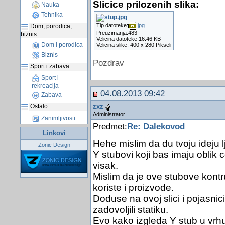
Slicice prilozenih slika:
Nauka
Tehnika
Tip datoteke:
jpg
Dom, porodica,
Preuzimanja:483
biznis
Velicina datoteke:16.46 KB
Dom i porodica
Velicina slike: 400 x 280 Pikseli
Biznis
Pozdrav
Sport i zabava
Sport i
rekreacija
04.08.2013 09:42
Zabava
Ostalo
zxz
Administrator
Zanimljivosti
Predmet:
Re: Dalekovod
Linkovi
Hehe mislim da du tvoju ideju l
Zonic Design
Y stubovi koji bas imaju oblik c
visak.
Mislim da je ove stubove kont
koriste i proizvode.
Doduse na ovoj slici i pojasnic
zadovoljili statiku.
Evo kako izgleda Y stub u vrhu