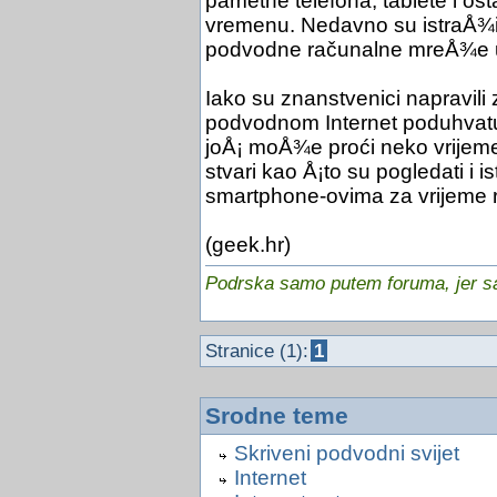
pametne telefona, tablete i o
vremenu. Nedavno su istraÅ¾iva
podvodne računalne mreÅ¾e u 
Iako su znanstvenici napravil
podvodnom Internet poduhvatu, 
joÅ¡ moÅ¾e proći neko vrijeme p
stvari kao Å¡to su pogledati i is
smartphone-ovima za vrijeme r
(geek.hr)
Podrska samo putem foruma, jer sam
Stranice (1):
1
Srodne teme
Skriveni podvodni svijet
Internet