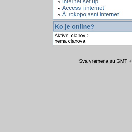
Internet set up
Access i internet
Å irokopojasni Internet
Ko je online?
Aktivni clanovi:
nema clanova
Sva vremena su GMT +02