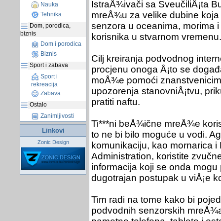
IstraÅ¾ivači sa SveučiliÅ¡ta Bu
Nauka
mreÅ¾u za velike dubine koja
Tehnika
senzora u oceanima, morima i
Dom, porodica,
biznis
korisnika u stvarnom vremenu
Dom i porodica
Biznis
Cilj kreiranja podvodnog intern
Sport i zabava
procjenu onoga Å¡to se događ
Sport i
moÅ¾e pomoći znanstvenicima d
rekreacija
upozorenja stanovniÅ¡tvu, prik
Zabava
pratiti naftu.
Ostalo
Zanimljivosti
Ti***ni beÅ¾ične mreÅ¾e korist
Linkovi
to ne bi bilo moguće u vodi. A
Zonic Design
komunikaciju, kao mornarica i
Administration, koristite zvučne
informacija koji se onda mogu pr
dugotrajan postupak u viÅ¡e k
Tim radi na tome kako bi pojed
podvodnih senzorskih mreÅ¾a 