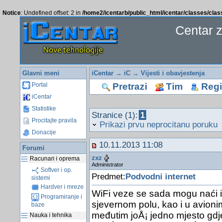
Notice
: Undefined offset: 2 in
/home2/icentarb/public_html/icentar/classes/cla
Centar 
Glavni meni
iCentar
→
iC
→
Vijesti i obavjestenja
Pretrazi
Tim
Regis
Portal
iCentar
Statistike
Stranice (1):
1
Procitajte pravila
Prikazi prvu neprocitanu poruku
Donacije
10.11.2013 11:08
Forumi
zxz
Racunari i oprema
Administrator
Softver i op.
Predmet:
Podvodni internet
sistemi
Hardver i mreze
WiFi veze se sada mogu naći i 
Programiranje i
sjevernom polu, kao i u avioni
baze
međutim joÅ¡ jedno mjesto gdje
Nauka i tehnika