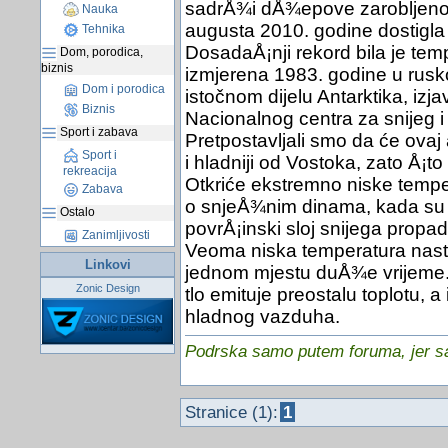
sadrÅ¾i dÅ¾epove zarobljenog
Nauka
augusta 2010. godine dostigla 
Tehnika
DosadaÅ¡nji rekord bila je te
Dom, porodica,
biznis
izmjerena 1983. godine u rusko
Dom i porodica
istočnom dijelu Antarktika, iz
Biznis
Nacionalnog centra za snijeg i
Sport i zabava
Pretpostavljali smo da će ovaj 
Sport i
i hladniji od Vostoka, zato Å¡t
rekreacija
Otkriće ekstremno niske tempe
Zabava
o snjeÅ¾nim dinama, kada su n
Ostalo
povrÅ¡inski sloj snijega propa
Zanimljivosti
Veoma niska temperatura nast
Linkovi
jednom mjestu duÅ¾e vrijeme. 
Zonic Design
tlo emituje preostalu toplotu, 
hladnog vazduha.
Podrska samo putem foruma, jer sam
Stranice (1):
1