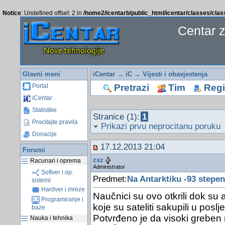
Notice
: Undefined offset: 2 in
/home2/icentarb/public_html/icentar/classes/cla
Centar 
Glavni meni
iCentar
→
iC
→
Vijesti i obavjestenja
Pretrazi
Tim
Regis
Portal
iCentar
Statistike
Stranice (1):
1
Procitajte pravila
Prikazi prvu neprocitanu poruku
Donacije
17.12.2013 21:04
Forumi
zxz
Racunari i oprema
Administrator
Softver i op.
Predmet:
Na Antarktiku -93 stepen
sistemi
Hardver i mreze
Naučnici su ovo otkrili dok su 
Programiranje i
koje su sateliti sakupili u posl
baze
Potvrđeno je da visoki greben
Nauka i tehnika