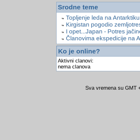
Srodne teme
Topljenje leda na Antarktik
Kirgistan pogodio zemljotre
I opet...Japan - Potres jači
Članovima ekspedicije na A
Ko je online?
Aktivni clanovi:
nema clanova
Sva vremena su GMT +0