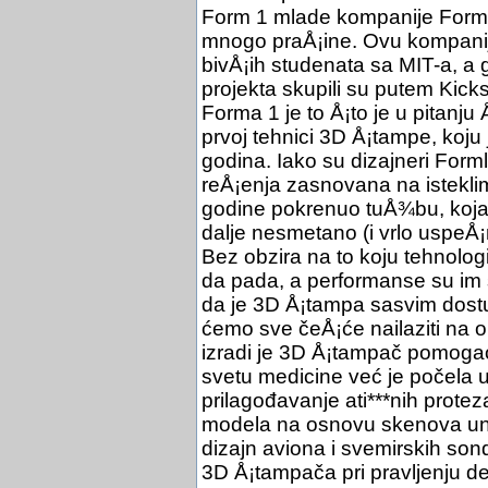
Form 1 mlade kompanije Formla
mnogo praÅ¡ine. Ovu kompanij
bivÅ¡ih studenata sa MIT-a, a g
projekta skupili su putem Kick
Forma 1 je to Å¡to je u pitanju
prvoj tehnici 3D Å¡tampe, koju
godina. Iako su dizajneri Forml
reÅ¡enja zasnovana na istekli
godine pokrenuo tuÅ¾bu, koja 
dalje nesmetano (i vrlo uspeÅ¡
Bez obzira na to koju tehnologi
da pada, a performanse su im s
da je 3D Å¡tampa sasvim dostu
ćemo sve čeÅ¡će nailaziti na o
izradi je 3D Å¡tampač pomogao
svetu medicine već je počela
prilagođavanje ati***nih proteza
modela na osnovu skenova unut
dizajn aviona i svemirskih son
3D Å¡tampača pri pravljenju de