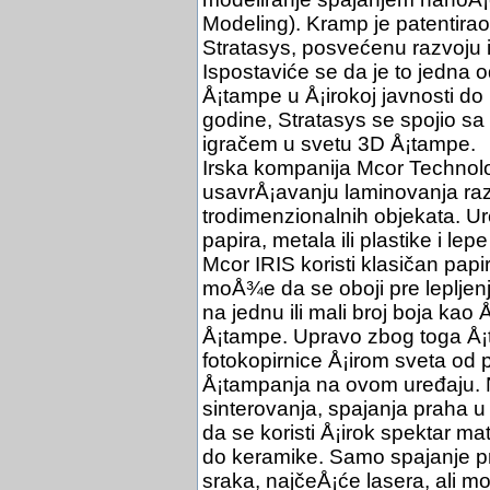
Modeling). Kramp je patentira
Stratasys, posvećenu razvoju 
Ispostaviće se da je to jedna o
Å¡tampe u Å¡irokoj javnosti do
godine, Stratasys se spojio sa
igračem u svetu 3D Å¡tampe.
Irska kompanija Mcor Technolo
usavrÅ¡avanju laminovanja razn
trodimenzionalnih objekata. Ur
papira, metala ili plastike i le
Mcor IRIS koristi klasičan papi
moÅ¾e da se oboji pre lepljenja
na jednu ili mali broj boja kao
Å¡tampe. Upravo zbog toga Å¡t
fotokopirnice Å¡irom sveta od
Å¡tampanja na ovom uređaju. N
sinterovanja, spajanja praha 
da se koristi Å¡irok spektar ma
do keramike. Samo spajanje p
sraka, najčeÅ¡će lasera, ali mo