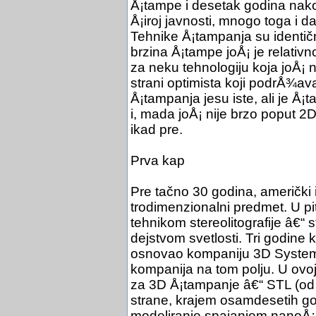
Å¡tampe i desetak godina nako
Å¡iroj javnosti, mnogo toga i da
Tehnike Å¡tampanja su identične
brzina Å¡tampe joÅ¡ je relativ
za neku tehnologiju koja joÅ¡ ni
strani optimista koji podrÅ¾a
Å¡tampanja jesu iste, ali je Å¡
i, mada joÅ¡ nije brzo poput 2
ikad pre.
Prva kap
Pre tačno 30 godina, američki 
trodimenzionalni predmet. U pit
tehnikom stereolitografije â€“
dejstvom svetlosti. Tri godine k
osnovao kompaniju 3D Systems
kompanija na tom polju. U ovoj k
za 3D Å¡tampanje â€“ STL (od t
strane, krajem osamdesetih go
modeliranje spajanjem nanoÅ¡e