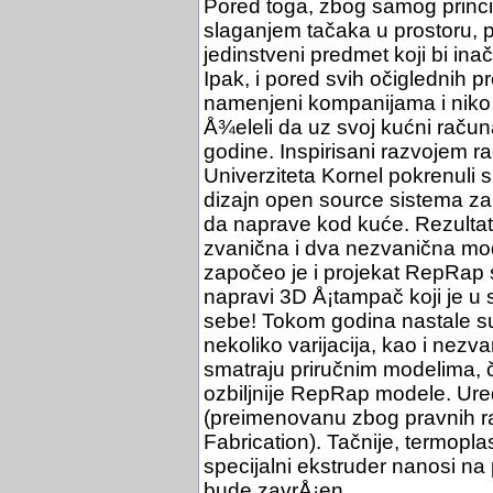
Pored toga, zbog samog princ
slaganjem tačaka u prostoru, 
jedinstveni predmet koji bi ina
Ipak, i pored svih očiglednih pr
namenjeni kompanijama i niko ni
Å¾eleli da uz svoj kućni račun
godine. Inspirisani razvojem ra
Univerziteta Kornel pokrenuli s
dizajn open source sistema za 
da naprave kod kuće. Rezultat
zvanična i dva nezvanična mo
započeo je i projekat RepRap s
napravi 3D Å¡tampač koji je u
sebe! Tokom godina nastale su
nekoliko varijacija, kao i nez
smatraju priručnim modelima, 
ozbiljnije RepRap modele. Uređ
(preimenovanu zbog pravnih r
Fabrication). Tačnije, termopla
specijalni ekstruder nanosi na
bude zavrÅ¡en.