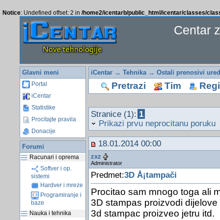
Notice
: Undefined offset: 2 in
/home2/icentarb/public_html/icentar/classes/cla
Centar 
Glavni meni
iCentar
→
Tehnika
→
Ostali prenosivi ured
Pretrazi
Tim
Regis
Portal
iCentar
Statistike
Stranice (1):
1
Procitajte pravila
Prikazi prvu neprocitanu poruku
Donacije
18.01.2014 00:00
Forumi
zxz
Racunari i oprema
Administrator
Softver i op.
Predmet:
3D Å¡tampači
sistemi
Hardver i mreze
Procitao sam mnogo toga ali m
Programiranje i
3D stampas proizvodi dijelove
baze
3d stampac proizveo jetru itd.
Nauka i tehnika