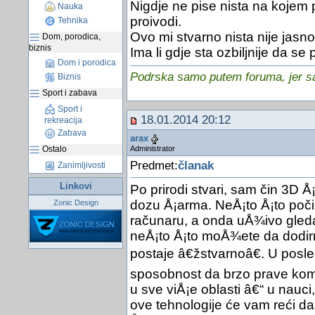
Nigdje ne pise nista na kojem p
Nauka
proivodi.
Tehnika
Ovo mi stvarno nista nije jasno
Dom, porodica,
biznis
Ima li gdje sta ozbiljnije da se
Dom i porodica
Podrska samo putem foruma, jer sam
Biznis
Sport i zabava
Sport i
18.01.2014 20:12
rekreacija
Zabava
arax
Administrator
Ostalo
Predmet:
članak
Zanimljivosti
Linkovi
Po prirodi stvari, sam čin 3D 
dozu Å¡arma. NeÅ¡to Å¡to poči
Zonic Design
računaru, a onda uÅ¾ivo gleda
neÅ¡to Å¡to moÅ¾ete da dodirn
postaje â€žstvarnoâ€. U posl
sposobnost da brzo prave kom
u sve viÅ¡e oblasti â€“ u nauci, t
ove tehnologije će vam reći da