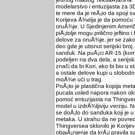
modelarstvo i entuzijasta za 3
te mere da je reÅ¡io da spoji s
Korijeva Å¾elja je da pomoću
oruÅ¾je. U Sjedinjenim Američ
piÅ¡tolje mogu prilično jeftino 
delove za oruÅ¾je, jer se zak
deo gde je utisnut serijski broj
sanduk. Na puÅ¡ci AR-15 (kome
podeljen na dva dela, a serijs
znači da bi Kori, ako bi bio u 
a ostale delove kupi u slobodn
moÅ¾e ući u trag.
PoÅ¡to je plastična kopija me
pucala usled napora nakon oki
pomoć entuzijasta na Thingver
model u izdrÅ¾ljiviju verziju. 
se doÅ¡lo do sanduka koji je u
metaka. U strahu da ne povred
Thingversea sklonilo je Korijev
objaÅ¡njenje da krÅ¡i pravila s