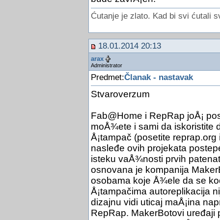
Ćutanje je zlato. Kad bi svi ćutali s
18.01.2014 20:13
arax
Administrator
Predmet:
Članak - nastavak
Stvaroverzum
Fab@Home i RepRap joÅ¡ postoj
moÅ¾ete i sami da iskoristite 
Å¡tampač (posetite reprap.org i
nasleđe ovih projekata postep
isteku vaÅ¾nosti prvih patena
osnovana je kompanija MakerBo
osobama koje Å¾ele da se ko
Å¡tampačima autoreplikacija n
dizajnu vidi uticaj maÅ¡ina na
RepRap. MakerBotovi uređaji pr