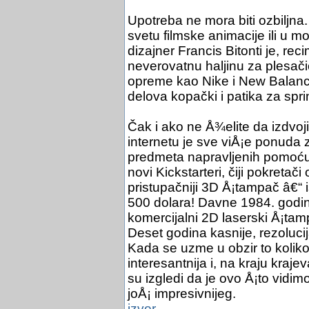
Upotreba ne mora biti ozbiljna
svetu filmske animacije ili u mod
dizajner Francis Bitonti je, 
neverovatnu haljinu za plesači
opreme kao Nike i New Balanc
delova kopački i patika za sprin
Čak i ako ne Å¾elite da izdvo
internetu je sve viÅ¡e ponuda 
predmeta napravljenih pomoću
novi Kickstarteri, čiji pokretač
pristupačniji 3D Å¡tampač â€“ i
500 dolara! Davne 1984. godine
komercijalni 2D laserski Å¡tam
Deset godina kasnije, rezolucij
Kada se uzme u obzir to koliko
interesantnija i, na kraju kraj
su izgledi da je ovo Å¡to vid
joÅ¡ impresivnijeg.
izvor