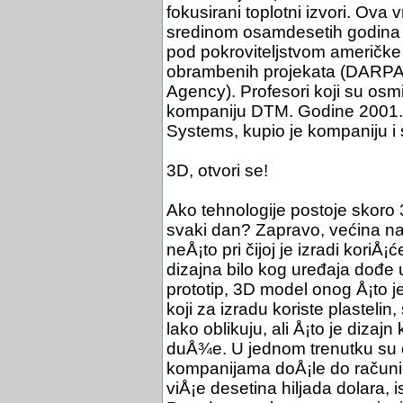
fokusirani toplotni izvori. Ova
sredinom osamdesetih godina 
pod pokroviteljstvom američke
obrambenih projekata (DARPA
Agency). Profesori koji su osmis
kompaniju DTM. Godine 2001.
Systems, kupio je kompaniju i 
3D, otvori se!
Ako tehnologije postoje skoro 
svaki dan? Zapravo, većina n
neÅ¡to pri čijoj je izradi koriÅ
dizajna bilo kog uređaja dođe
prototip, 3D model onog Å¡to j
koji za izradu koriste plastelin,
lako oblikuju, ali Å¡to je dizajn
duÅ¾e. U jednom trenutku su o
kompanijama doÅ¡le do računi
viÅ¡e desetina hiljada dolara, i