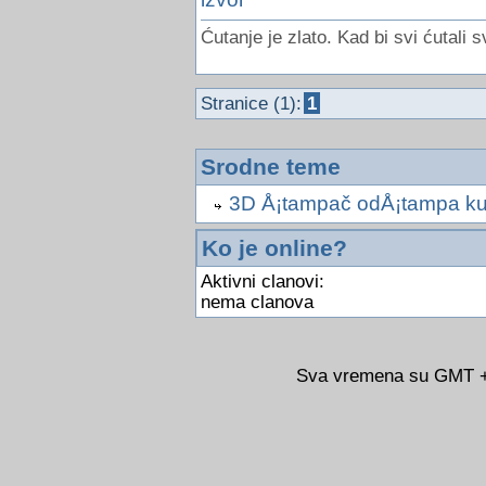
Ćutanje je zlato. Kad bi svi ćutali s
Stranice (1):
1
Srodne teme
3D Å¡tampač odÅ¡tampa ku
Ko je online?
Aktivni clanovi:
nema clanova
Sva vremena su GMT +0