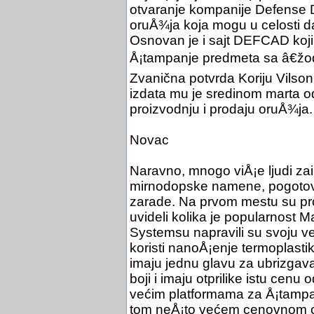
otvaranje kompanije Defense Dist
oruÅ¾ja koja mogu u celosti 
Osnovan je i sajt DEFCAD koji 
Å¡tampanje predmeta sa â€žo
Zvanična potvrda Koriju Vilso
izdata mu je sredinom marta o
proizvodnju i prodaju oruÅ¾ja.
Novac
Naravno, mnogo viÅ¡e ljudi za
mirnodopske namene, pogotovo
zarade. Na prvom mestu su pr
uvideli kolika je popularnost M
Systemsu napravili su svoju ve
koristi nanoÅ¡enje termoplasti
imaju jednu glavu za ubrizgav
boji i imaju otprilike istu cenu
većim platformama za Å¡tampanj
tom neÅ¡to većem cenovnom o