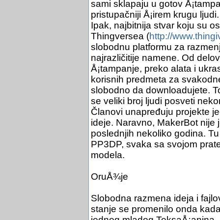
sami sklapaju u gotov Å¡tampač,
pristupačniji Å¡irem krugu ljudi.
Ipak, najbitnija stvar koju su o
Thingversea (
http://www.thing
slobodnu platformu za razmenj
najrazličitije namene. Od del
Å¡tampanje, preko alata i ukra
korisnih predmeta za svakod
slobodno da downloadujete. To 
se veliki broj ljudi posveti n
Članovi unapređuju projekte je
ideje. Naravno, MakerBot nije 
poslednjih nekoliko godina. Tu s
PP3DP, svaka sa svojom prat
modela.
OruÅ¾je
Slobodna razmena ideja i fajlo
stanje se promenilo onda kada 
jednog mladog TeksaÅ¡anina. Ko