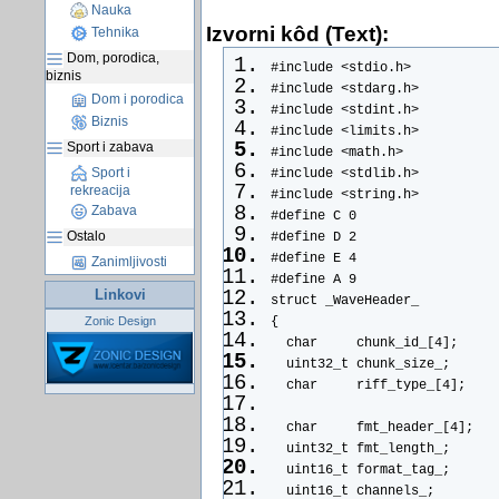
Nauka
Izvorni kôd (Text):
Tehnika
Dom, porodica,
#include <stdio.h>
biznis
#include <stdarg.h>
Dom i porodica
#include <stdint.h>
Biznis
#include <limits.h>
Sport i zabava
#include <math.h>
Sport i
#include <stdlib.h>
rekreacija
#include <string.h>
Zabava
#define C 0
Ostalo
#define D 2
#define E 4
Zanimljivosti
#define A 9
Linkovi
struct _WaveHeader_
Zonic Design
{
  char     chunk_id_[4];
  uint32_t chunk_size_;
  char     riff_type_[4];
  char     fmt_header_[4];
  uint32_t fmt_length_;
  uint16_t format_tag_;
  uint16_t channels_;