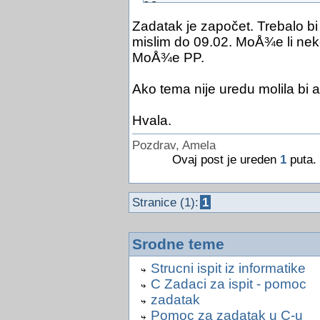
  uint32_t sample_rate_;
  uint32_t bytes_per_sec;
Zadatak je započet. Trebalo bi 
  uint16_t frame_size_;
mislim do 09.02. MoÅ¾e li nek
  uint16_t bits_per_sample_;
MoÅ¾e PP.
  char     data_header_[4];
Ako tema nije uredu molila bi a
  uint32_t data_length_;
} __attribute__((packed));
Hvala.
Pozdrav, Amela
//main funkcija
Ovaj post je ureden
int main(int argc, char *argv
1
puta. 
{
  char msg1[] = "Usage: ./ass
  char msg2[] = "Error: can n
Stranice (1):
1
  char msg3[] = "Error: inval
  char msg4[] = "Error: can n
  char msg5[] = "Error: out o
Srodne teme
Strucni ispit iz informatike
  char *filename = "out.wav";
  int bpm = 120;
C Zadaci za ispit - pomoc
  char *p_bpm = NULL;
zadatak
  char *p_o = NULL;
Pomoc za zadatak u C-u