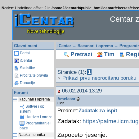
Notice
: Undefined offset: 2 in
/home2/icentarb/public_html/icentar/classes/cla
Centar 
Glavni meni
iCentar
→
Racunari i oprema
→
Programir
Pretrazi
Tim
Regis
Portal
iCentar
Statistike
Stranice (1):
1
Procitajte pravila
Prikazi prvu neprocitanu poruku
Donacije
06.02.2014 13:29
Forumi
Amelasar
Racunari i oprema
Clan
Softver i op.
Predmet:
Zadatak za ispit
sistemi
Hardver i mreze
Zadatak:
https://palme.iicm.t
Programiranje i
baze
Zapoceto rjesenje:
Nauka i tehnika