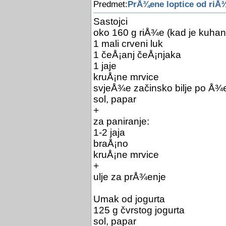
Predmet:
PrÅ¾ene loptice od riÅ
Sastojci
oko 160 g riÅ¾e (kad je kuhana 
1 mali crveni luk
1 čeÅ¡anj čeÅ¡njaka
1 jaje
kruÅ¡ne mrvice
svjeÅ¾e začinsko bilje po Å¾el
sol, papar
+
za paniranje:
1-2 jaja
braÅ¡no
kruÅ¡ne mrvice
+
ulje za prÅ¾enje
Umak od jogurta
125 g čvrstog jogurta
sol, papar