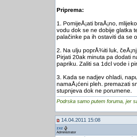
Priprema:
1. PomijeÅ¡ati braÅ¡no, mlijeko
vodu dok se ne dobije glatka t
palačinke pa ih ostaviti da se 
2. Na ulju poprÅ¾iti luk, čeÅ¡
Pirjati 20ak minuta pa dodati
papriku. Zaliti sa 1dcl vode i pi
3. Kada se nadjev ohladi, napuni
namaÅ¡ćeni pleh. premazati sm
stupnjeva dok ne porumene.
Podrska samo putem foruma, jer sam
14.04.2011 15:08
zxz
Administrator