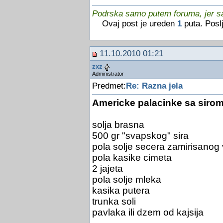
Podrska samo putem foruma, jer sam
Ovaj post je ureden
1
puta. Posl
11.10.2010 01:21
zxz
Administrator
Predmet:
Re: Razna jela
Americke palacinke sa siro
solja brasna
500 gr "svapskog" sira
pola solje secera zamirisanog
pola kasike cimeta
2 jajeta
pola solje mleka
kasika putera
trunka soli
pavlaka ili dzem od kajsija