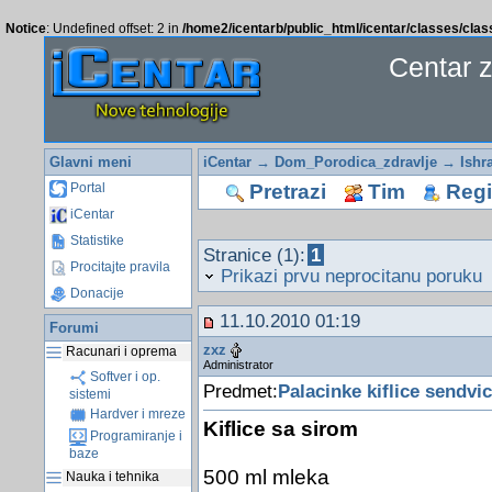
Notice
: Undefined offset: 2 in
/home2/icentarb/public_html/icentar/classes/cla
Centar 
Glavni meni
iCentar
→
Dom_Porodica_zdravlje
→
Ishr
Pretrazi
Tim
Regis
Portal
iCentar
Statistike
Stranice (1):
1
Procitajte pravila
Prikazi prvu neprocitanu poruku
Donacije
11.10.2010 01:19
Forumi
zxz
Racunari i oprema
Administrator
Softver i op.
Predmet:
Palacinke kiflice sendvici
sistemi
Hardver i mreze
Kiflice sa sirom
Programiranje i
baze
500 ml mleka
Nauka i tehnika