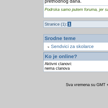
prethodnog dana.
Podrska samo putem foruma, jer sam
Stranice (1):
1
Srodne teme
Sendvici za skolarce
Ko je online?
Aktivni clanovi:
nema clanova
Sva vremena su GMT +0