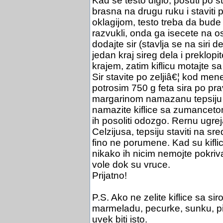
Kad se testo diglo, posuti po st
brasna na drugu ruku i staviti p
oklagijom, testo treba da bude
razvukli, onda ga isecete na
dodajte sir (stavlja se na siri d
jedan kraj sireg dela i preklopit
krajem, zatim kiflicu motajte s
Sir stavite po zeljiâ€¦ kod mene
potrosim 750 g feta sira po pravl
margarinom namazanu tepsiju 
namazite kiflice sa zumanceto
ih posoliti odozgo. Rernu ugrej
Celzijusa, tepsiju staviti na sre
fino ne porumene. Kad su kiflice
nikako ih nicim nemojte pokriva
vole dok su vruce.
Prijatno!
P.S. Ako ne zelite kiflice sa si
marmeladu, pecurke, sunku, pizz
uvek biti isto.