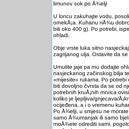
limunov sok po Å¾elji
U loncu zakuhajte vodu, posoli
omekÅ¡a. Kuhanu riÅ¾u dobro oc
biti oko 400 g). Po potrebi, is
ohladi.
Obje vrste luka sitno nasjeckaj
zagrijanog ulja. Ostavite da s
Umutite jaje pa mu dodajte oh
nasjeckanog začinskog bilja te
«mijesite» rukama. Po potrebi
biti dovoljno čvrsta da se od n
potrebnih kruÅ¡nih mrvica ovisi
koliko je ljepljiva/gnjecava/Å¡
ocijeđena, a i o vremenu kuhan
Po Å¾elji, u smjesu ne morate d
samo Å¾umanjak ili samo bjela
moÅ¾ete odrediti sami, pogoto