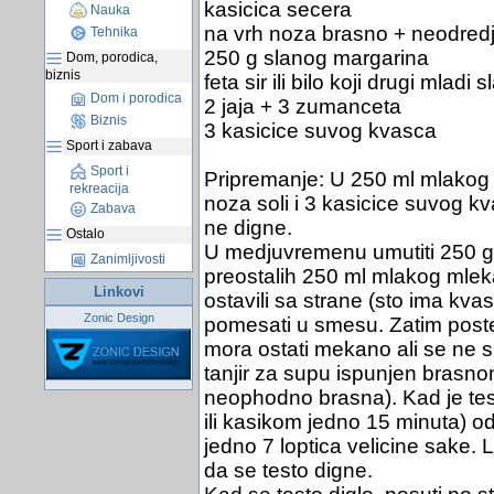
kasicica secera
Nauka
na vrh noza brasno + neodredj
Tehnika
250 g slanog margarina
Dom, porodica,
biznis
feta sir ili bilo koji drugi mladi sl
Dom i porodica
2 jaja + 3 zumanceta
Biznis
3 kasicice suvog kvasca
Sport i zabava
Sport i
Pripremanje: U 250 ml mlakog 
rekreacija
noza soli i 3 kasicice suvog kv
Zabava
ne digne.
Ostalo
U medjuvremenu umutiti 250 g s
Zanimljivosti
preostalih 250 ml mlakog mle
Linkovi
ostavili sa strane (sto ima kv
Zonic Design
pomesati u smesu. Zatim post
mora ostati mekano ali se ne s
tanjir za supu ispunjen brasnom
neophodno brasna). Kad je te
ili kasikom jedno 15 minuta) od
jedno 7 loptica velicine sake. 
da se testo digne.