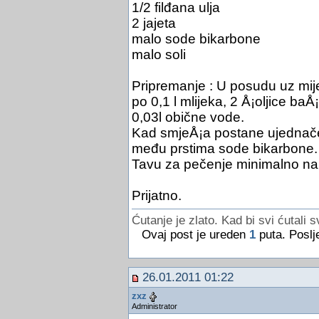
1/2 filđana ulja
2 jajeta
malo sode bikarbone
malo soli
Pripremanje : U posudu uz mije
po 0,1 l mlijeka, 2 Å¡oljice baÅ
0,03l obične vode.
Kad smjeÅ¡a postane ujednačen
među prstima sode bikarbone. 
Tavu za pečenje minimalno naul
Prijatno.
Ćutanje je zlato. Kad bi svi ćutali s
Ovaj post je ureden
1
puta. Poslj
26.01.2011 01:22
zxz
Administrator