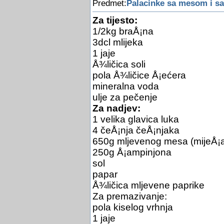
Predmet:
Palacinke sa mesom i s
Za tijesto:
1/2kg braÅ¡na
3dcl mlijeka
1 jaje
Å¾ličica soli
pola Å¾ličice Å¡ećera
mineralna voda
ulje za pečenje
Za nadjev:
1 velika glavica luka
4 čeÅ¡nja čeÅ¡njaka
650g mljevenog mesa (mijeÅ¡
250g Å¡ampinjona
sol
papar
Å¾ličica mljevene paprike
Za premazivanje:
pola kiselog vrhnja
1 jaje