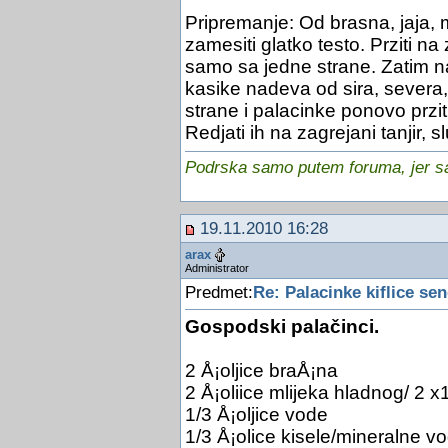
Pripremanje: Od brasna, jaja, m
zamesiti glatko testo. Prziti 
samo sa jedne strane. Zatim na
kasike nadeva od sira, severa, 
strane i palacinke ponovo przit
Redjati ih na zagrejani tanjir,
Podrska samo putem foruma, jer sam
19.11.2010 16:28
arax
Administrator
Predmet:
Re: Palacinke kiflice send
Gospodski palačinci.
2 Å¡oljice braÅ¡na
2 Å¡oliice mlijeka hladnog/ 2 
1/3 Å¡oljice vode
1/3 Å¡olice kisele/mineralne v