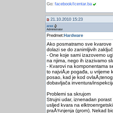
Go:
facebook/Icentar.ba
21.10.2010 15:23
arax
Administrator
Predmet:
Hardware
Ako posmatramo sve kvarove na 
dolazi se do zanimljivih zaklju
- One koje sami izazovemo ug
na njima, nego ih izazivamo sl
- Kvarovi na komponentama s
to najviÅ¡e pogađa, u vrijeme k
posao, kad je kod ovlaÅ¡tenog s
dobavljača inventura/inspekcij
Problemi sa skrujom
Strujni udar, iznenadan porast
usljed kvara na elktroenrgetsk
praÅ¾njenja (grom). Nekad bi