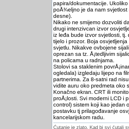
papira/dokumentacije. Ukoliko 
poÅ¾eljno je da nam svjetlost d
desne).
Nikako ne smijemo dozvoliti da
drugi intenzivcan izvor osvjetl
iz leđa bude izvor svjetlosti, tj
tijelo i prozor. Boja osvjetljen
svjetlu. Nikakve ovbojene sijal
oprezan sa tz. Å¡tedljivim sija
na policama u radnjama.
Stolovi sa staklenim povrÅ¡ina
ogledala) izgledaju lijepo na f
partnerima. Za 8-satni rad nisu
vidite auru oko predmeta oko 
Konačno ekran. CRT ili monito
proÅ¡losti. Svi moderni LCD i 
control) sistem koji kao jedan o
postavku tj prilagođavanje osvje
kancelarijskom radu.
Ćutanje je zlato. Kad bi svi ćutali s