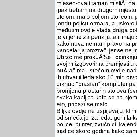
mjesec-dva i taman misliÅ¡ da
ipak trebam na drugom mjestu.
stolom, malo boljom stolicom, 
jendu policu ormara, a uskoro i 
međutim ovdje vlada druga polit
je vrijeme za penziju, ali imaju 
kako nova nemam pravo na pri
kancelarija prozrači jer se n
Ubrzo me prokuÅ¾e i ocinkaju
svojim izgovorima premjesti u d
puÅ¡ačima...srećom ovdje nađe
ih uhvatiti leđa ako 10 min otv
crknuo "prastari" kompjuter pa s
promjena prastarih stolova (svaki
svaka kapljica kafe se na njemu 
eto, pripazi se malo...
Biljke ovdje ne uspijevaju, klim
od smeća je iza leđa, gomila ka
police, printer, zvučnici, kalend
sad ce skoro godina kako sam u