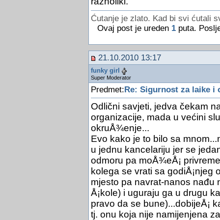
raznoliki.
Ćutanje je zlato. Kad bi svi ćutali s
Ovaj post je ureden
1
puta. Poslj
21.10.2010 13:17
funky girl
Super Moderator
Predmet:
Re: Sigurnost za laike i 
Odlični savjeti, jedva čekam n
organizacije, mada u većini s
okruÅ¾enje...
Evo kako je to bilo sa mnom..
u jednu kancelariju jer se jed
odmoru pa moÅ¾eÅ¡ privremeno 
kolega se vrati sa godiÅ¡njeg o
mjesto pa navrat-nanos nađu nek
Å¡kole) i uguraju ga u drugu k
pravo da se bune)...dobijeÅ¡ k
tj. onu koja nije namijenjena 