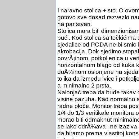
I naravno stolica + sto. O ovom
gotovo sve dosad razvezlo nadu
na par stvari.
Stolica mora biti dimenzionisa
pući. Kod stolica sa točkićima
sjedalice od PODA ne bi smio bi
akrobacija. Dok sjedimo stopa
povrÅ¡inom, potkoljenica u ver
horizontalnom blago od kuka 
duÅ¾inom oslonjene na sjedalic
tolika da između ivice i potk
a minimalno 2 prsta.
Nalonjač treba da bude takav 
visine pazuha. Kad normalno sje
radne ploče. Monitor treba pos
1/4 do 1/3 veritikale monitora o
morao biti odmaknut minimalno 
se lako odrÅ¾ava i ne izaziva a
da biramo prema vlastitoj konst