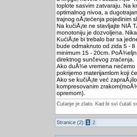
toplote sasvim zatvaraju. Na 
optimalnog nivoa, a dugotraja
trajnog oÅ¡tećenja pojedinim s
Na kučiÅ¡te ne stavljajte NIÅ T
monotoniju je dozvoljena. Nikakvi
KućiÅ¡te bi trebalo bar sa jed
bude odmaknuto od zida 5 - 8 
minimum 15 - 20cm. PoÅ¾eljno
direktnog sunčevog zraćenja.
Ako duÅ¾e vremena nećemo rad
pokrijemo materijamlom koji će 
Ako se kučiÅ¡te već zapraÅ¡ilo 
kompresovanim zrakom(moÅ¾e 
opremom).
Ćutanje je zlato. Kad bi svi ćutali s
Stranice (2):
1
2