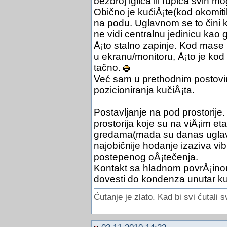
bezbroj iglica ili rupica svih m
Obično je kućiÅ¡te(kod okomitih
na podu. Uglavnom se to čini k
ne vidi centralnu jedinicu kao 
Å¡to stalno zapinje. Kod mase 
u ekranu/monitoru, Å¡to je kod
tačno.
Već sam u prethodnim postov
pozicioniranja kučiÅ¡ta.
Postavljanje na pod prostorije
prostorija koje su na viÅ¡im e
gredama(mada su danas uglav
najobičnije hodanje izaziva v
postepenog oÅ¡tečenja.
Kontakt sa hladnom povrÅ¡in
dovesti do kondenza unutar kučiÅ
Ćutanje je zlato. Kad bi svi ćutali s