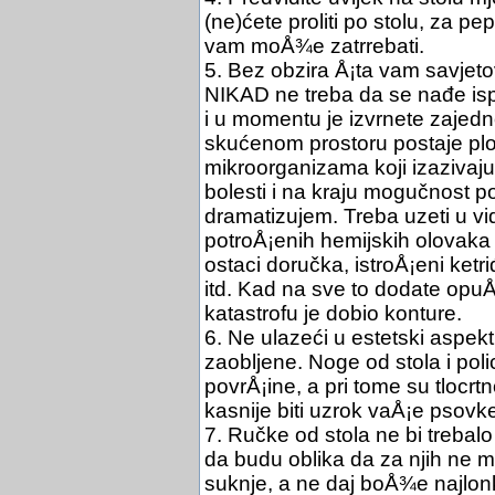
(ne)ćete proliti po stolu, za pep
vam moÅ¾e zatrrebati.
5. Bez obzira Å¡ta vam savjet
NIKAD ne treba da se nađe isp
i u momentu je izvrnete zajedno
skućenom prostoru postaje plo
mikroorganizama koji izazivaj
bolesti i na kraju mogučnost 
dramatizujem. Treba uzeti u vid
potroÅ¡enih hemijskih olovak
ostaci doručka, istroÅ¡eni ketriđ
itd. Kad na sve to dodate opuÅ
katastrofu je dobio konture.
6. Ne ulazeći u estetski aspek
zaobljene. Noge od stola i pol
povrÅ¡ine, a pri tome su tlocrtn
kasnije biti uzrok vaÅ¡e psovke 
7. Ručke od stola ne bi trebalo 
da budu oblika da za njih ne m
suknje, a ne daj boÅ¾e najlon