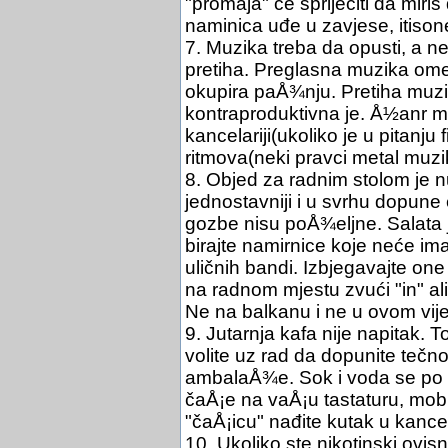
"promaja" će sprijećiti da miri
naminica uđe u zavjese, itisone
7. Muzika treba da opusti, a ne
pretiha. Preglasna muzika ome
okupira paÅ¾nju. Pretiha muzi
kontraproduktivna je. Å½anr m
kancelariji(ukoliko je u pitanju
ritmova(neki pravci metal muzike
8. Objed za radnim stolom je 
jednostavniji i u svrhu dopune
gozbe nisu poÅ¾eljne. Salata j
birajte namirnice koje neće ima
uličnih bandi. Izbjegavajte on
na radnom mjestu zvući "in" al
Ne na balkanu i ne u ovom vij
9. Jutarnja kafa nije napitak. To
volite uz rad da dopunite tečn
ambalaÅ¾e. Sok i voda se po 
čaÅ¡e na vaÅ¡u tastaturu, mobit
"čaÅ¡icu" nađite kutak u kancelar
10. Ukoliko ste nikotinski ovis