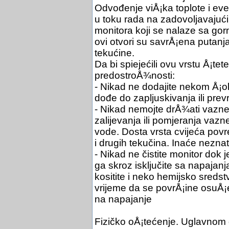
Odvođenje viÅ¡ka toplote i ev
u toku rada na zadovoljavajući
monitora koji se nalaze sa gor
ovi otvori su savrÅ¡ena putanj
tekućine.
Da bi spiejećili ovu vrstu Å¡te
predostroÅ¾nosti:
- Nikad ne dodajite nekom Å¡ol
dođe do zapljuskivanja ili prevr
- Nikad nemojte drÅ¾ati vazne
zalijevanja ili pomjeranja vazn
vode. Dosta vrsta cvijeća pov
i drugih tekučina. Inaće nezna
- Nikad ne čistite monitor dok 
ga skroz isključite sa napajanj
kositite i neko hemijsko sreds
vrijeme da se povrÅ¡ine osuÅ¡e
na napajanje
Fizičko oÅ¡tećenje. Uglavnom d