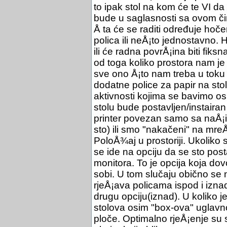
to ipak stol na kom će te VI 
bude u saglasnosti sa ovom či
Å ta će se raditi određuje hoče
polica ili neÅ¡to jednostavno.
ili će radna povrÅ¡ina biti fiks
od toga koliko prostora nam je
sve ono Å¡to nam treba u toku
dodatne police za papir na stol
aktivnosti kojima se bavimo os
stolu bude postavljen/instairan 
printer povezan samo sa naÅ¡
sto) ili smo "nakačeni" na mreÅ
PoloÅ¾aj u prostoriji. Ukoliko
se ide na opciju da se sto pos
monitora. To je opcija koja do
sobi. U tom slučaju obično se 
rjeÅ¡ava policama ispod i izna
drugu opciju(iznad). U koliko je
stolova osim "box-ova" uglavn
ploče. Optimalno rjeÅ¡enje su