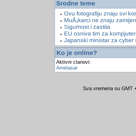
Srodne teme
Ovu fotografiju znaju svi k
MuÅ¡karci ne znaju zamije
Sigurnost i zastita
EU osniva tim za kompjuter
Japanski ministar za cyber 
Ko je online?
Aktivni clanovi:
Amelasar
Sva vremena su GMT +0