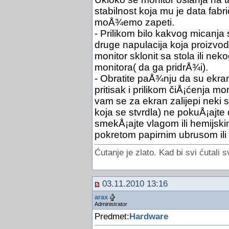
stabilnost koja mu je data fabri
moÅ¾emo zapeti.
- Prilikom bilo kakvog micanja 
druge napulacija koja proizvodi
monitor sklonit sa stola ili nek
monitora( da ga pridrÅ¾i).
- Obratite paÅ¾nju da su ekran
pritisak i prilikom čiÅ¡ćenja mo
vam se za ekran zalijepi neki s
koja se stvrdla) ne pokuÅ¡ajte 
smekÅ¡ajte vlagom ili hemijsk
pokretom papirnim ubrusom il
Ćutanje je zlato. Kad bi svi ćutali s
03.11.2010 13:16
arax
Administrator
Predmet:
Hardware