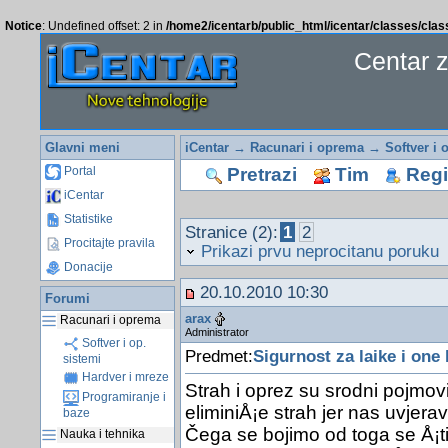
Notice
: Undefined offset: 2 in
/home2/icentarb/public_html/icentar/classes/cla
Centar 
Glavni meni
iCentar
→
Racunari i oprema
→
Softver i 
Pretrazi
Tim
Regis
Portal
iCentar
Statistike
Stranice (2):
1
2
Procitajte pravila
Prikazi prvu neprocitanu poruku
Donacije
20.10.2010 10:30
Forumi
arax
Racunari i oprema
Administrator
Softver i op.
Predmet:
Sigurnost za laike i one 
sistemi
Hardver i mreze
Strah i oprez su srodni pojmov
Programiranje i
eliminiÅ¡e strah jer nas uvjera
baze
Čega se bojimo od toga se Å¡ti
Nauka i tehnika