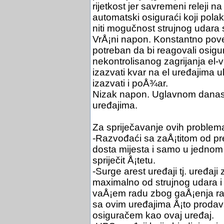
rijetkost jer savremeni releji n
automatski osiguraći koji pol
niti mogučnost strujnog udara
VrÅ¡ni napon. Konstantno pov
potreban da bi reagovali osig
nekontrolisanog zagrijanja el
izazvati kvar na el uređajima
izazvati i poÅ¾ar.
Nizak napon. Uglavnom danas 
uređajima.
Za spriječavanje ovih problema
-Razvođaći sa zaÅ¡titom od pr
dosta mijesta i samo u jednom s
spriječit Å¡tetu.
-Surge arest uređaji tj. uređaji
maximalno od strujnog udara i 
vaÅ¡em radu zbog gaÅ¡enja rač
sa ovim uređajima Å¡to proda
osiguračem kao ovaj uređaj.