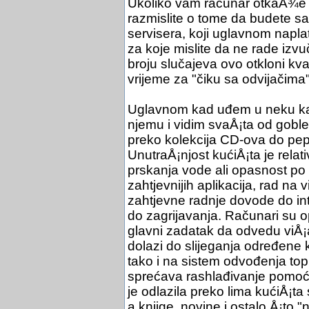
Ukoliko vam računar otkaÅ¾e po
razmislite o tome da budete sa
servisera, koji uglavnom napl
za koje mislite da ne rade izvu
broju slučajeva ovo otkloni k
vrijeme za "čiku sa odvijačima"
Uglavnom kad uđem u neku kanc
njemu i vidim svaÅ¡ta od goblen
preko kolekcija CD-ova do pepel
UnutraÅ¡njost kućiÅ¡ta je rela
prskanja vode ali opasnost po 
zahtjevnijih aplikacija, rad na
zahtjevne radnje dovode do in
do zagrijavanja. Računari su op
glavni zadatak da odvedu viÅ¡
dolazi do slijeganja određene
tako i na sistem odvođenja topl
sprećava rashlađivanje pomoću
je odlazila preko lima kućiÅ¡t
a knjige, novine i ostalo Å¡to 