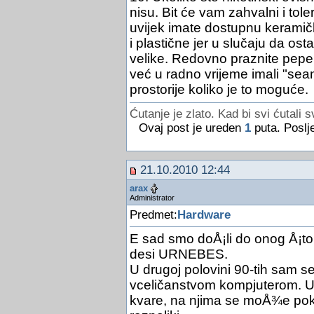
nisu. Bit će vam zahvalni i tol
uvijek imate dostupnu keramič
i plastične jer u slučaju da os
velike. Redovno praznite pepel
već u radno vrijeme imali "sean
prostorije koliko je to moguće.
Ćutanje je zlato. Kad bi svi ćutali s
Ovaj post je ureden
1
puta. Poslj
21.10.2010 12:44
arax
Administrator
Predmet:
Hardware
E sad smo doÅ¡li do onog Å¡to
desi URNEBES.
U drugoj polovini 90-tih sam s
vceličanstvom kompjuterom. U
kvare, na njima se moÅ¾e pokva