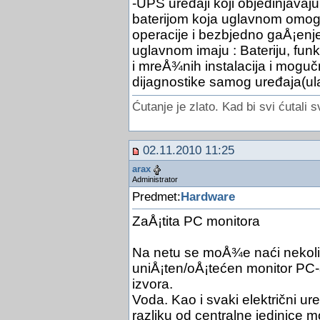
-UPS uređaji koji objedinjava
baterijom koja uglavnom omo
operacije i bezbjedno gaÅ¡enj
uglavnom imaju : Bateriju, funk
i mreÅ¾nih instalacija i moguč
dijagnostike samog uređaja(ulaz
Ćutanje je zlato. Kad bi svi ćutali s
02.11.2010 11:25
arax
Administrator
Predmet:
Hardware
ZaÅ¡tita PC monitora
Na netu se moÅ¾e naći nekolik
uniÅ¡ten/oÅ¡tećen monitor PC-a 
izvora.
Voda. Kao i svaki električni ure
razliku od centralne jedinice m