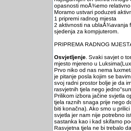
opasnosti moÅ¾emo relativno l
Moramo ustvari poduzeti aktivn
1 pripremi radnog mjesta
2 aktivnosti na ublaÅ¾avanja fi
sjedenja za kompjuterom.
PRIPREMA RADNOG MJEST
Osvjetljenje
. Svaki savjet o t
mjesto mjereno u Luksima(Lux-m
Prvo niko od nas nema luxmetar
je pitanje posla kojim se bavim
svoj radni prostor bolje je da 
rasvjetnih tjela nego jedno"sun
Prilikom izbora jačine svjetla 
tjela raznih snaga prije nego
biti konačna). Ako smo u prilici
svjetla jer nam nije potrebno i
sastanka kao i kad skifamo pod
Rasvjetna tjela ne bi trebalo da