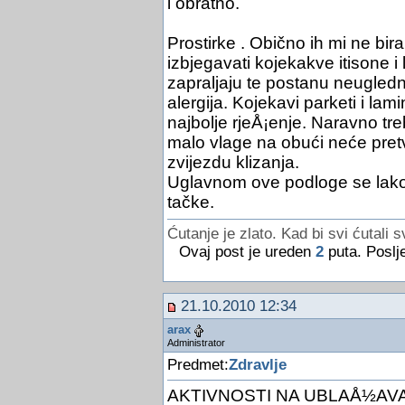
i obratno.
Prostirke . Obično ih mi ne bi
izbjegavati kojekakve itisone 
zapraljaju te postanu neugledni
alergija. Kojekavi parketi i lam
najbolje rjeÅ¡enje. Naravno tr
malo vlage na obući neće pretvo
zvijezdu klizanja.
Uglavnom ove podloge se lako 
tačke.
Ćutanje je zlato. Kad bi svi ćutali s
Ovaj post je ureden
2
puta. Poslj
21.10.2010 12:34
arax
Administrator
Predmet:
Zdravlje
AKTIVNOSTI NA UBLAÅ½AVAN