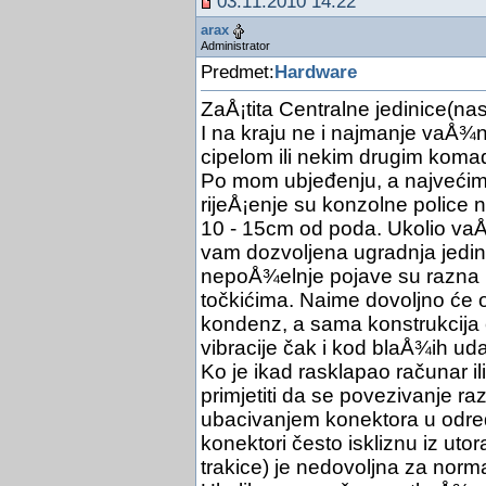
03.11.2010 14:22
arax
Administrator
Predmet:
Hardware
ZaÅ¡tita Centralne jedinice(na
I na kraju ne i najmanje vaÅ¾
cipelom ili nekim drugim kom
Po mom ubjeđenju, a najvećim d
rijeÅ¡enje su konzolne police 
10 - 15cm od poda. Ukolio vaÅ
vam dozvoljena ugradnja jedina
nepoÅ¾elnje pojave su razna p
točkićima. Naime dovoljno će 
kondenz, a sama konstrukcija ć
vibracije čak i kod blaÅ¾ih uda
Ko je ikad rasklapao računar i
primjetiti da se povezivanje r
ubacivanjem konektora u određe
konektori često iskliznu iz uto
trakice) je nedovoljna za norm