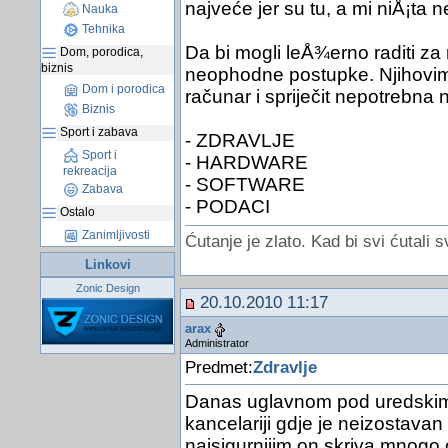
najveće jer su tu, a mi niÅ¡ta
Nauka
Tehnika
Da bi mogli leÅ¾erno raditi 
Dom, porodica,
biznis
neophodne postupke. Njihovim 
Dom i porodica
računar i spriječit nepotrebna n
Biznis
Sport i zabava
- ZDRAVLJE
Sport i
- HARDWARE
rekreacija
- SOFTWARE
Zabava
- PODACI
Ostalo
Zanimljivosti
Ćutanje je zlato. Kad bi svi ćutali s
Linkovi
Zonic Design
20.10.2010 11:17
arax
Administrator
Predmet:
Zdravlje
Danas uglavnom pod uredski
kancelariji gdje je neizostavan
najsigurnijim on skriva mnogo 