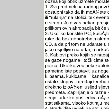
obzira koji oblik uzmete morate 
1. Svi predmeti na radnoj povr
dostupni tako da ih moÅ¾ete do
ili "rulanja" na stolici, tek even
u stranu. Ako vas nekad presjeć
prilikom ovih akrobacija bit će 
2. Ukoliko koristite PC, kučiÅ¡
ruke da bez nepotrebnih akroba
CD, a da pri tom ne udarate u 
jako osjetljivo na udar, a ni ku
3. Kablovi preko kojih se napa
se gaze nogama i točkićima stol
polica. Ukoliko već neki kablov
pametno iste postaviti uz noge/st
klipsama, kukicama ili kanalica
ostali sklopovi i uređaji tereb
direktno izloÅ¾eni usljed sljev
predmeta. Zapinjanje o razne 
strujni udar ko posljedica oÅ¡t
statistikama, visoko kotiraju
4. Predvidite uvijek na stolu 