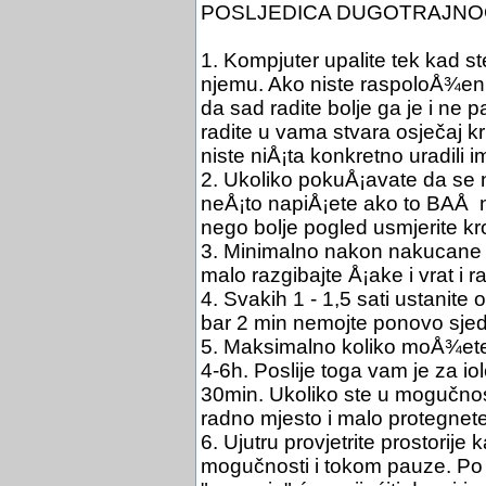
POSLJEDICA DUGOTRAJNO
1. Kompjuter upalite tek kad ste
njemu. Ako niste raspoloÅ¾eni 
da sad radite bolje ga je i ne pa
radite u vama stvara osječaj kr
niste niÅ¡ta konkretno uradili 
2. Ukoliko pokuÅ¡avate da se ne
neÅ¡to napiÅ¡ete ako to BAÅ n
nego bolje pogled usmjerite kroz
3. Minimalno nakon nakucane 
malo razgibajte Å¡ake i vrat i
4. Svakih 1 - 1,5 sati ustanite 
bar 2 min nemojte ponovo sjed
5. Maksimalno koliko moÅ¾ete
4-6h. Poslije toga vam je za i
30min. Ukoliko ste u mogučnosti
radno mjesto i malo protegnet
6. Ujutru provjetrite prostorije 
mogučnosti i tokom pauze. Po