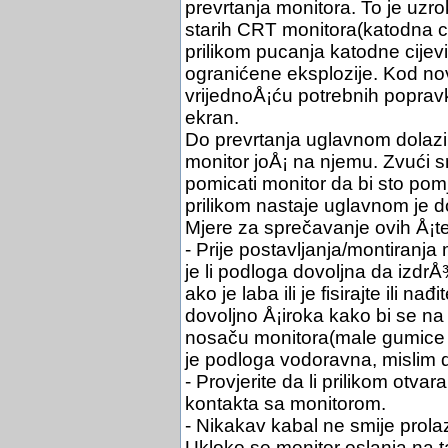
prevrtanja monitora. To je uzro
starih CRT monitora(katodna cij
prilikom pucanja katodne cijevi
ogranićene eksplozije. Kod no
vrijednoÅ¡ću potrebnih popravki
ekran.
Do prevrtanja uglavnom dolazi 
monitor joÅ¡ na njemu. Zvući 
pomicati monitor da bi sto pomj
prilikom nastaje uglavnom je do
Mjere za sprečavanje ovih Å¡t
- Prije postavljanja/montiranja
je li podloga dovoljna da izdrÅ¾
ako je laba ili je fisirajte ili na
dovoljno Å¡iroka kako bi se na
nosaču monitora(male gumice s 
je podloga vodoravna, mislim da
- Provjerite da li prilikom otvar
kontakta sa monitorom.
- Nikakav kabal ne smije prolaz
Ukloko se monitor oslanja na