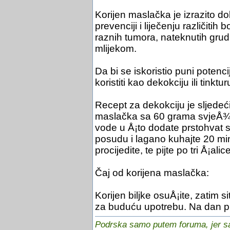
Korijen maslačka je izrazito 
prevenciji i liječenju različitih 
raznih tumora, nateknutih grud
mlijekom.
Da bi se iskoristio puni potenci
koristiti kao dekokciju ili tinkt
Recept za dekokciju je sljedeć
maslačka sa 60 grama svjeÅ¾eg 
vode u Å¡to dodate prstohvat sol
posudu i lagano kuhajte 20 m
procijedite, te pijte po tri Å¡ali
Čaj od korijena maslačka:
Korijen biljke osuÅ¡ite, zatim s
za buduću upotrebu. Na dan pi
Podrska samo putem foruma, jer sam