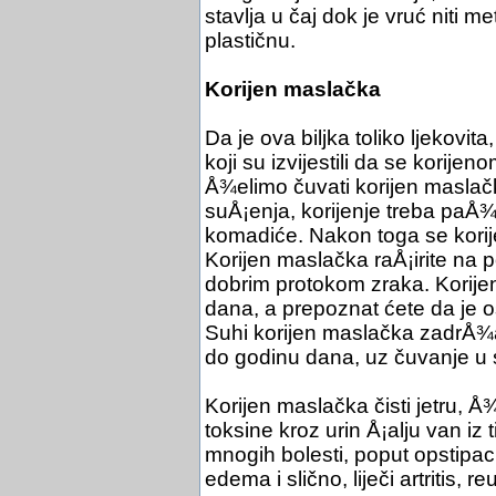
stavlja u čaj dok je vruć niti m
plastičnu.
Korijen maslačka
Da je ova biljka toliko ljekovita
koji su izvijestili da se korije
Å¾elimo čuvati korijen maslačka
suÅ¡enja, korijenje treba paÅ¾l
komadiće. Nakon toga se kori
Korijen maslačka raÅ¡irite na 
dobrim protokom zraka. Korijen
dana, a prepoznat ćete da je 
Suhi korijen maslačka zadrÅ¾a
do godinu dana, uz čuvanje u 
Korijen maslačka čisti jetru, Å
toksine kroz urin Å¡alju van iz ti
mnogih bolesti, poput opstipaci
edema i slično, liječi artritis,