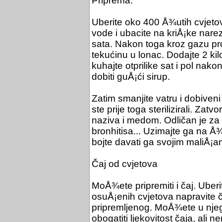
Priprema:
Uberite oko 400 Å¾utih cvjetova
vode i ubacite na kriÅ¡ke nare
sata. Nakon toga kroz gazu pro
tekućinu u lonac. Dodajte 2 ki
kuhajte otprilike sat i pol nako
dobiti guÅ¡ći sirup.
Zatim smanjite vatru i dobiveni 
ste prije toga sterilizirali. Zat
naziva i medom. Odličan je za 
bronhitisa... Uzimajte ga na Å¾
bojte davati ga svojim maliÅ¡a
Čaj od cvjetova
MoÅ¾ete pripremiti i čaj. Uberi
osuÅ¡enih cvjetova napravite ča
pripremljenog. MoÅ¾ete u njeg
obogatiti ljekovitost čaja, ali