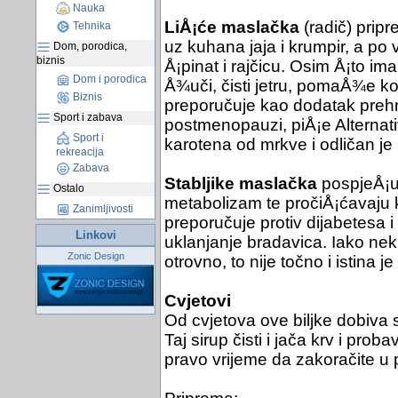
Nauka
LiÅ¡će maslačka
(radič) pripr
Tehnika
uz kuhana jaja i krumpir, a p
Dom, porodica,
biznis
Å¡pinat i rajčicu. Osim Å¡to ima
Dom i porodica
Å¾uči, čisti jetru, pomaÅ¾e kod
Biznis
preporučuje kao dodatak preh
Sport i zabava
postmenopauzi, piÅ¡e Alterna
Sport i
karotena od mrkve i odličan je i
rekreacija
Zabava
Stabljike maslačka
pospjeÅ¡uj
Ostalo
metabolizam te pročiÅ¡ćavaju 
Zanimljivosti
preporučuje protiv dijabetesa i 
Linkovi
uklanjanje bradavica. Iako neki
Zonic Design
otrovno, to nije točno i istina j
Cvjetovi
Od cvjetova ove biljke dobiva 
Taj sirup čisti i jača krv i pr
pravo vrijeme da zakoračite u p