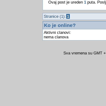
Ovaj post je ureden
1
puta. Posl
Stranice (1):
1
Ko je online?
Aktivni clanovi:
nema clanova
Sva vremena su GMT +02