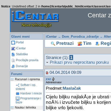
Notice
: Undefined offset: 2 in
/home2/icentarb/public_html/icentar/classes/cla
Centar 
Glavni meni
iCentar
→
Dom_Porodica_zdravlje
→
Alte
Pretrazi
Tim
Regis
Portal
iCentar
Statistike
Stranice (1):
1
Procitajte pravila
Prikazi prvu neprocitanu poruku
Donacije
04.04.2014 09:09
Forumi
zxz
Racunari i oprema
Administrator
Softver i op.
Predmet:
Maslačak
sistemi
Hardver i mreze
Cijelu biljku najlakÅ¡e je ubrat
Programiranje i
noÅ¾ i izvučete biljku s korije
baze
biljke vrlo ljekoviti.
Nauka i tehnika