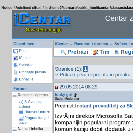
Notice
: Undefined offset: 2 in
/home2/icentarb/public_html/icentar/classes/cla
Centar 
Glavni meni
iCentar
→
Racunari i oprema
→
Softver i 
Pretrazi
Tim
Regis
Portal
iCentar
Statistike
Stranice (1):
1
Procitajte pravila
Prikazi prvu neprocitanu poruku
Donacije
29.05.2014 08:29
Forumi
funky girl
Racunari i oprema
Super Moderator
Softver i op.
Predmet:
Instant prevoditelj za S
sistemi
Hardver i mreze
IzvrÅ¡ni direktor Microsofta Sa
Programiranje i
kompanijin popularni program z
baze
komunikaciju dobiti dodatak u 
Nauka i tehnika