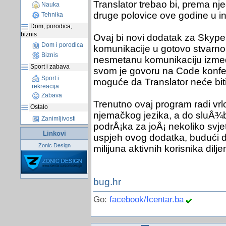
Translator trebao bi, prema nje
Nauka
druge polovice ove godine u i
Tehnika
Dom, porodica,
biznis
Ovaj bi novi dodatak za Skype
Dom i porodica
komunikacije u gotovo stvarn
Biznis
nesmetanu komunikaciju između 
Sport i zabava
svom je govoru na Code konfer
Sport i
moguće da Translator neće biti
rekreacija
Zabava
Trenutno ovaj program radi vr
Ostalo
njemačkog jezika, a do sluÅ¾be
Zanimljivosti
podrÅ¡ka za joÅ¡ nekoliko svje
Linkovi
uspjeh ovog dodatka, budući d
Zonic Design
milijuna aktivnih korisnika dilje
bug.hr
Go:
facebook/Icentar.ba