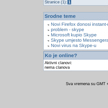
Stranice (1):
1
Srodne teme
Novi Firefox donosi instan
problem - skype
Microsoft kupio Skype
Skype umjesto Messenger
Novi virus na Skype-u
Ko je online?
Aktivni clanovi:
nema clanova
Sva vremena su GMT +0